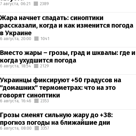
7 августа,
06:21
2389
Жара начнет спадать: синоптики
рассказали, когда и как изменится погода
в Украине
6 августа,
20:00
1041
Вместо жары – грозы, град и шквалы: где и
когда ухудшится погода
6 августа,
18:54
2129
Украинцы фиксируют +50 градусов на
"домашних" термометрах: что на это
говорят синоптики
6 августа,
16:46
2353
Грозы сменят сильную жару до +38:
прогноз погоды на ближайшие дни
6 августа,
08:00
3357