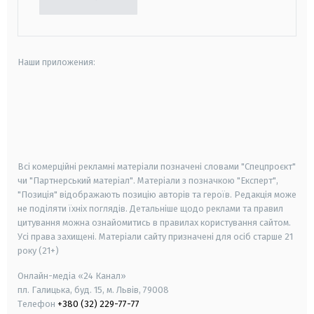
Наши приложения:
android
apple
smart tv
samsung smart tv
Всі комерційні рекламні матеріали позначені словами "Спецпроєкт"
чи "Партнерський матеріал". Матеріали з позначкою "Експерт",
"Позиція" відображають позицію авторів та героїв. Редакція може
не поділяти їхніх поглядів. Детальніше щодо реклами та правил
цитування можна ознайомитись в правилах користування сайтом.
Усі права захищені.
Матеріали сайту призначені для осіб старше
21
року (21+)
Онлайн-медіа «24 Канал»
пл. Галицька, буд. 15, м. Львів, 79008
Телефон
+380 (32) 229-77-77