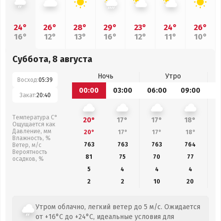
24°
26°
28°
29°
23°
24°
26°
16°
12°
13°
16°
12°
11°
10°
Суббота, 8 августа
Ночь
Утро
Восход:
05:39
00:00
03:00
06:00
09:00
1
Закат:
20:40
Температура С°
20°
17°
17°
18°
Ощущается как
Давление, мм
20°
17°
17°
18°
Влажность, %
763
763
763
764
Ветер, м/с
Вероятность
81
75
70
77
осадков, %
5
4
4
4
2
2
10
20
Утром облачно, легкий ветер до 5 м/с. Ожидается
от +16°C до +24°C, идеальные условия для