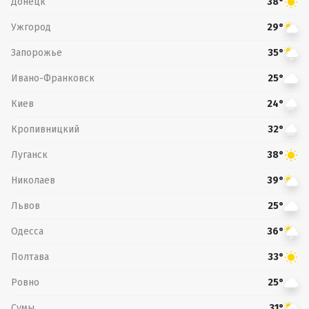
Донецк
38°
Ужгород
29°
Запорожье
35°
Ивано-Франковск
25°
Киев
24°
Кропивницкий
32°
Луганск
38°
Николаев
39°
Львов
25°
Одесса
36°
Полтава
33°
Ровно
25°
Сумы
31°