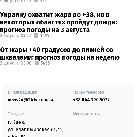
4 августа,
07:33
914
Украину охватит жара до +38, но в
некоторых областях пройдут дожди:
прогноз погоды на 3 августа
3 августа,
09:27
10995
От жары +40 градусов до ливней со
шквалами: прогноз погоды на неделю
3 августа,
08:00
5465
E-mail редакции
Номер телефона:
news24@24tv.com.ua
+38 044 390 5077
Мы здесь:
Мы в соцсетях:
г. Киев
,
ул. Владимирская
61/11,
офис