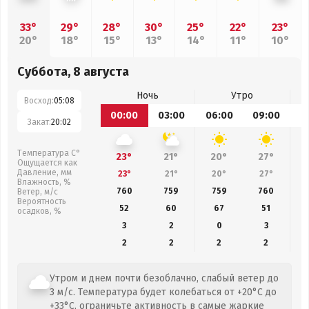
33°
29°
28°
30°
25°
22°
23°
20°
18°
15°
13°
14°
11°
10°
Суббота, 8 августа
Ночь
Утро
Восход:
05:08
00:00
03:00
06:00
09:00
1
Закат:
20:02
Температура С°
23°
21°
20°
27°
Ощущается как
Давление, мм
23°
21°
20°
27°
Влажность, %
760
759
759
760
Ветер, м/с
Вероятность
52
60
67
51
осадков, %
3
2
0
3
2
2
2
2
Утром и днем почти безоблачно, слабый ветер до
3 м/с. Температура будет колебаться от +20°C до
+33°C, ограничьте активность в самые жаркие