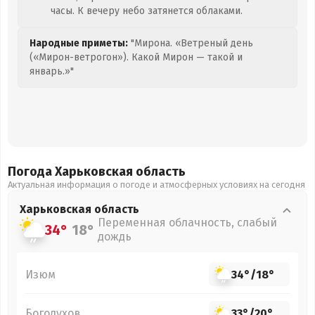
часы. К вечеру небо затянется облаками.
Народные приметы:
"Мирона. «Ветреный день
(«Мирон-ветрогон»). Какой Мирон — такой и
январь.»"
Погода Харьковская
область
Актуальная информация о погоде и атмосферных условиях на сегодня
Харьковская
область
Переменная облачность, слабый
34°
18°
дождь
Изюм
34°
/
18°
Богодухов
33°
/
20°