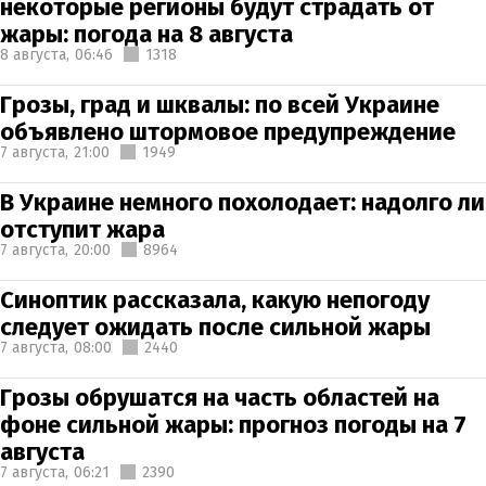
некоторые регионы будут страдать от
жары: погода на 8 августа
8 августа,
06:46
1318
Грозы, град и шквалы: по всей Украине
объявлено штормовое предупреждение
7 августа,
21:00
1949
В Украине немного похолодает: надолго ли
отступит жара
7 августа,
20:00
8964
Синоптик рассказала, какую непогоду
следует ожидать после сильной жары
7 августа,
08:00
2440
Грозы обрушатся на часть областей на
фоне сильной жары: прогноз погоды на 7
августа
7 августа,
06:21
2390