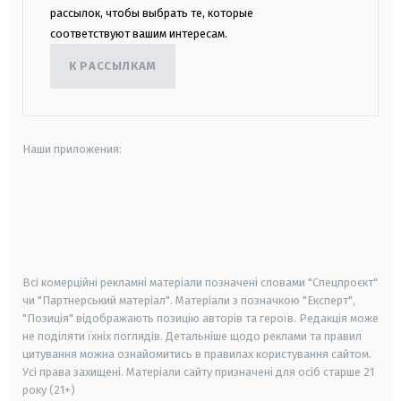
рассылок, чтобы выбрать те, которые
соответствуют вашим интересам.
К РАССЫЛКАМ
Наши приложения:
android
apple
smart tv
samsung smart tv
Всі комерційні рекламні матеріали позначені словами "Спецпроєкт"
чи "Партнерський матеріал". Матеріали з позначкою "Експерт",
"Позиція" відображають позицію авторів та героїв. Редакція може
не поділяти їхніх поглядів. Детальніше щодо реклами та правил
цитування можна ознайомитись в правилах користування сайтом.
Усі права захищені.
Матеріали сайту призначені для осіб старше
21
року (21+)