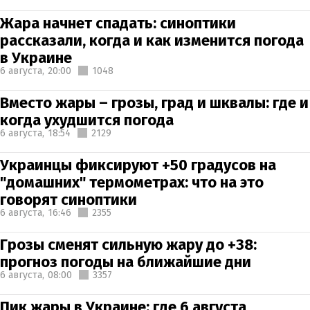
Жара начнет спадать: синоптики
рассказали, когда и как изменится погода
в Украине
6 августа,
20:00
1048
Вместо жары – грозы, град и шквалы: где и
когда ухудшится погода
6 августа,
18:54
2129
Украинцы фиксируют +50 градусов на
"домашних" термометрах: что на это
говорят синоптики
6 августа,
16:46
2355
Грозы сменят сильную жару до +38:
прогноз погоды на ближайшие дни
6 августа,
08:00
3357
Пик жары в Украине: где 6 августа