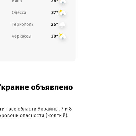
Киев
24°
Одесса
37°
Тернополь
26°
Черкассы
30°
 Украине объявлено
ит все области Украины. 7 и 8
 уровень опасности (желтый).