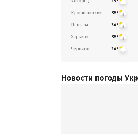
Ужгород
29°
Кропивницкий
35°
Полтава
34°
Харьков
35°
Чернигов
24°
Новости погоды Ук