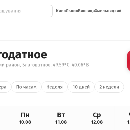
Киев
Львов
Винница
Хмельницкий
годатное
ий район, Благодатное, 49.59°С, 40.06°В
ера
По часам
Неделя
10 дней
2 недели
Пн
Вт
Ср
10.08
11.08
12.08
1