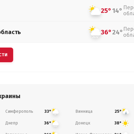
Пер
25°
14°
обл
Пер
36°
24°
область
обл
СТИ
краины
Симферополь
Винница
33°
25°
Днепр
Донецк
36°
38°