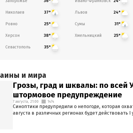
Запорожье
Ивано-Франковск
36°
24°
Николаев
Львов
37°
24°
Ровно
Сумы
25°
31°
Херсон
Хмельницкий
38°
25°
Севастополь
35°
раины и мира
Грозы, град и шквалы: по всей
штормовое предупреждение
7 августа,
21:00
1474
Синоптики предупредили о непогоде, которая охват
августа в различных регионах будет действовать I