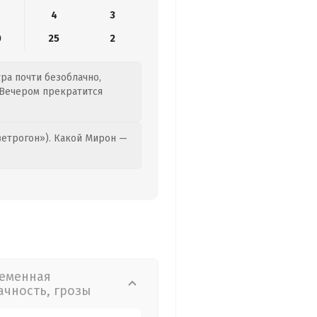
4
3
0
25
2
тра почти безоблачно,
. Вечером прекратится
етрогон»). Какой Мирон —
еменная
ачность, грозы