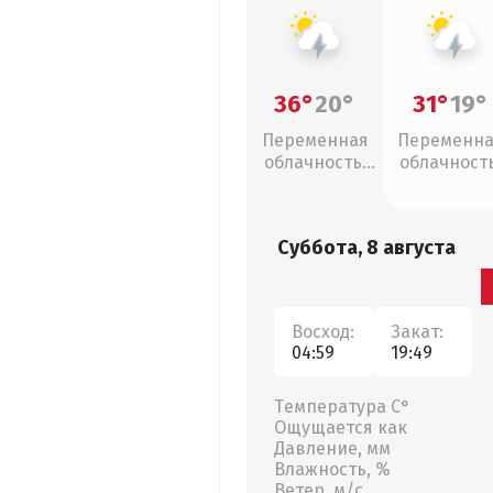
36°
20°
31°
19°
Переменная
Переменн
облачность,
облачность
грозы
грозы
Суббота, 8 августа
Восход:
Закат:
04:59
19:49
Температура С°
Ощущается как
Давление, мм
Влажность, %
Ветер, м/с