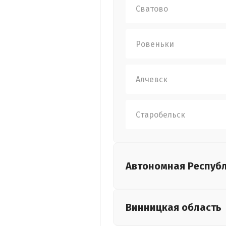
Сватово
Ровеньки
Алчевск
Старобельск
Автономная Респуб
Винницкая
область