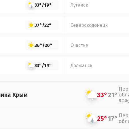
33°
/
19°
Луганск
37°
/
22°
Северскодонецк
36°
/
20°
Счастье
33°
/
19°
Должанск
Пер
33°
21°
лика Крым
обл
дож
Пер
25°
17°
обл