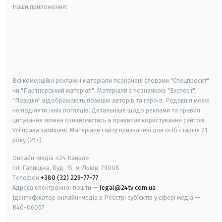
Наши приложения:
android
apple
smart tv
samsung smart tv
Всі комерційні рекламні матеріали позначені словами "Спецпроєкт"
чи "Партнерський матеріал". Матеріали з позначкою "Експерт",
"Позиція" відображають позицію авторів та героїв. Редакція може
не поділяти їхніх поглядів. Детальніше щодо реклами та правил
цитування можна ознайомитись в правилах користування сайтом.
Усі права захищені.
Матеріали сайту призначені для осіб старше
21
року (21+)
Онлайн-медіа «24 Канал»
пл. Галицька, буд. 15, м. Львів, 79008
Телефон
+380 (32) 229-77-77
Адреса електронної пошти —
legal@24tv.com.ua
Ідентифікатор онлайн-медіа в Реєстрі суб'єктів у сфері медіа —
R40-06057