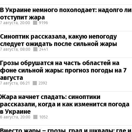
В Украине немного похолодает: надолго ли
отступит жара
7 августа,
20:00
9196
Синоптик рассказала, какую непогоду
следует ожидать после сильной жары
7 августа,
08:00
2441
Грозы обрушатся на часть областей на
фоне сильной жары: прогноз погоды на 7
августа
7 августа,
06:21
2392
Жара начнет спадать: синоптики
рассказали, когда и как изменится погода
в Украине
6 августа,
20:00
1052
Вместо жары – грозы, град и шквалы: где и