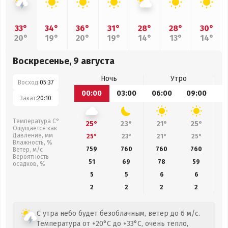
33°
34°
36°
31°
28°
28°
30°
20°
19°
20°
19°
14°
13°
14°
Воскресенье, 9 августа
Ночь
Утро
Восход:
05:37
00:00
03:00
06:00
09:00
1
Закат:
20:10
Температура С°
25°
23°
21°
25°
Ощущается как
Давление, мм
25°
23°
21°
25°
Влажность, %
759
760
760
760
Ветер, м/с
Вероятность
51
69
78
59
осадков, %
5
5
6
6
2
2
2
2
С утра небо будет безоблачным, ветер до 6 м/с.
Температура от +20°C до +33°C, очень тепло,