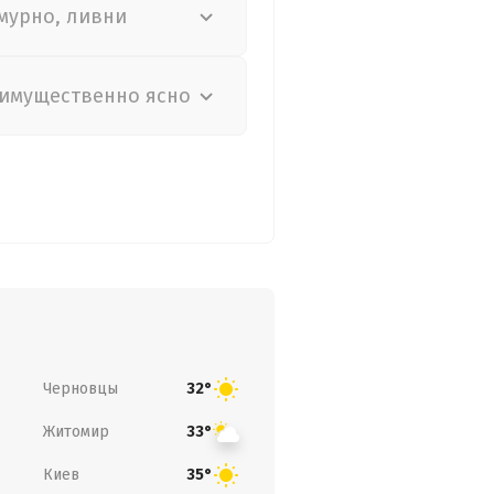
мурно, ливни
имущественно ясно
Черновцы
32°
Житомир
33°
Киев
35°