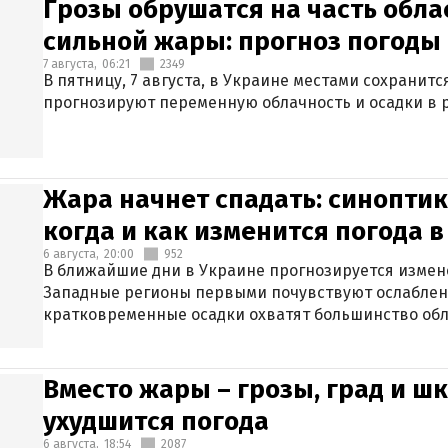
Грозы обрушатся на часть обла
сильной жары: прогноз погоды 
7 августа,
06:21
2349
В пятницу, 7 августа, в Украине местами сохранит
прогнозируют переменную облачность и осадки в р
Жара начнет спадать: синоптик
когда и как изменится погода 
6 августа,
20:00
952
В ближайшие дни в Украине прогнозируется измен
Западные регионы первыми почувствуют ослаблен
кратковременные осадки охватят большинство обл
Вместо жары – грозы, град и шк
ухудшится погода
6 августа,
18:54
2087