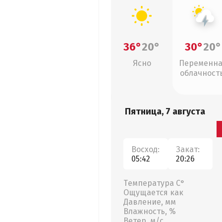
36°
20°
30°
20°
Ясно
Переменн
облачность
грозы
Пятница, 7 августа
Восход:
Закат:
05:42
20:26
Температура С°
Ощущается как
Давление, мм
Влажность, %
Ветер, м/с