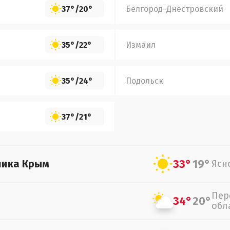
37°
/
20°
Белгород-Днестровский
35°
/
22°
Измаил
35°
/
24°
Подольск
37°
/
21°
33°
19°
лика Крым
Ясн
Пер
34°
20°
обл