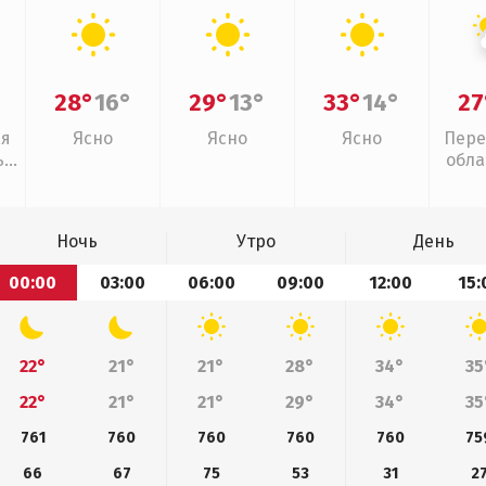
28°
16°
29°
13°
33°
14°
27
ая
Ясно
Ясно
Ясно
Пере
,
обла
слаб
Ночь
Утро
День
00:00
03:00
06:00
09:00
12:00
15:
22°
21°
21°
28°
34°
35
22°
21°
21°
29°
34°
35
761
760
760
760
760
75
66
67
75
53
31
2