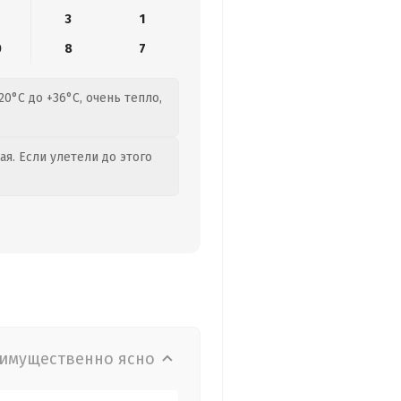
3
1
0
8
7
0°C до +36°C, очень тепло,
я. Если улетели до этого
имущественно ясно