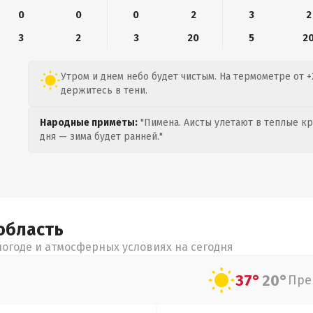
0
0
0
2
3
2
3
2
3
20
5
2
Утром и днем небо будет чистым. На термометре от +2
держитесь в тени.
Народные приметы:
"Пимена. Аисты улетают в теплые кра
дня — зима будет ранней."
область
огоде и атмосферных условиях на сегодня
37°
20°
Пре