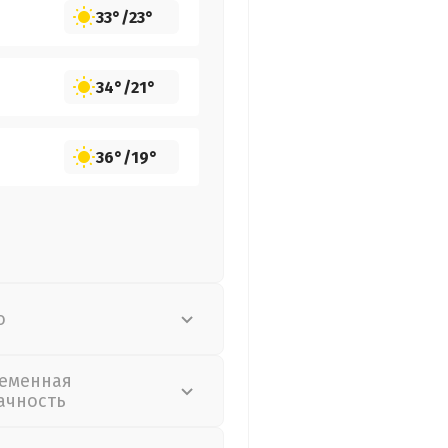
33°
/
23°
34°
/
21°
36°
/
19°
о
еменная
ачность