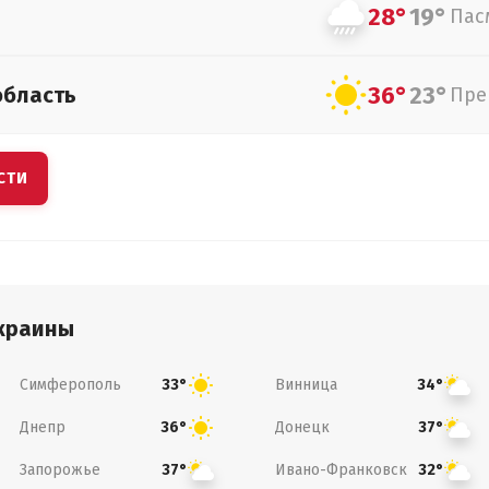
28°
19°
Пас
36°
23°
область
Пре
СТИ
краины
Симферополь
Винница
33°
34°
Днепр
Донецк
36°
37°
Запорожье
Ивано-Франковск
37°
32°