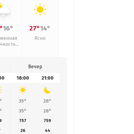
°
16°
27°
14°
менная
Ясно
чность,
ый дождь
Вечер
00
18:00
21:00
°
35°
28°
°
35°
28°
9
757
759
7
26
44