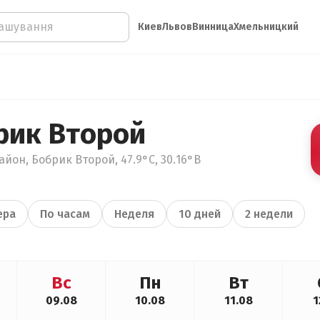
Киев
Львов
Винница
Хмельницкий
рик Второй
айон, Бобрик Второй, 47.9°С, 30.16°В
ера
По часам
Неделя
10 дней
2 недели
Вс
Пн
Вт
09.08
10.08
11.08
1