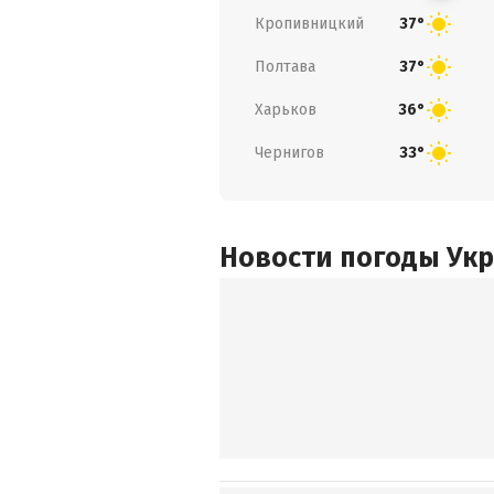
Кропивницкий
37°
Полтава
37°
Харьков
36°
Чернигов
33°
Новости погоды Ук