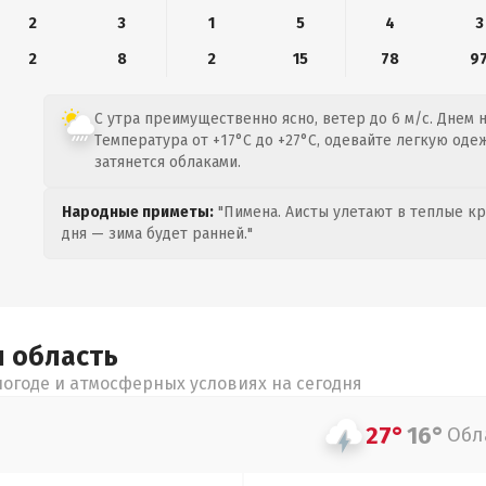
2
3
1
5
4
3
2
8
2
15
78
9
С утра преимущественно ясно, ветер до 6 м/с. Днем 
Температура от +17°C до +27°C, одевайте легкую оде
затянется облаками.
Народные приметы:
"Пимена. Аисты улетают в теплые кра
дня — зима будет ранней."
я
область
огоде и атмосферных условиях на сегодня
27°
16°
Обл