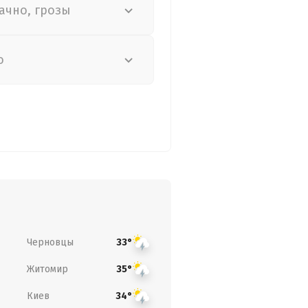
ачно, грозы
о
Черновцы
33°
Житомир
35°
Киев
34°