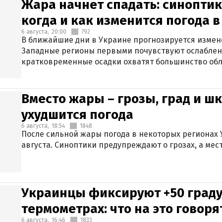
Жара начнет спадать: синоптик
когда и как изменится погода 
6 августа,
20:00
792
В ближайшие дни в Украине прогнозируется измен
Западные регионы первыми почувствуют ослаблен
кратковременные осадки охватят большинство обл
Вместо жары – грозы, град и шк
ухудшится погода
6 августа,
18:54
1848
После сильной жары погода в некоторых регионах 
августа. Синоптики предупреждают о грозах, а мес
Украинцы фиксируют +50 граду
термометрах: что на это говор
6 августа,
16:46
1833