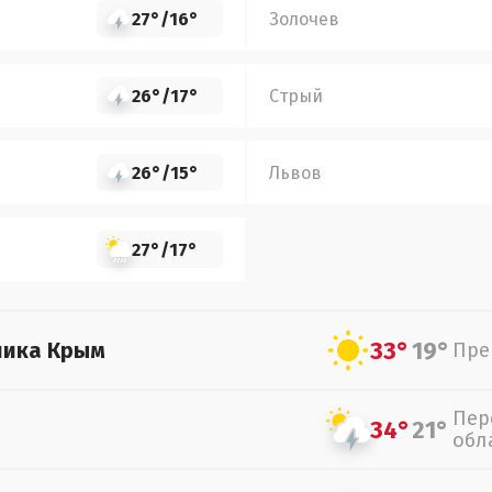
27°
/
16°
Золочев
26°
/
17°
Стрый
26°
/
15°
Львов
27°
/
17°
33°
19°
лика Крым
Пре
Пер
34°
21°
обл