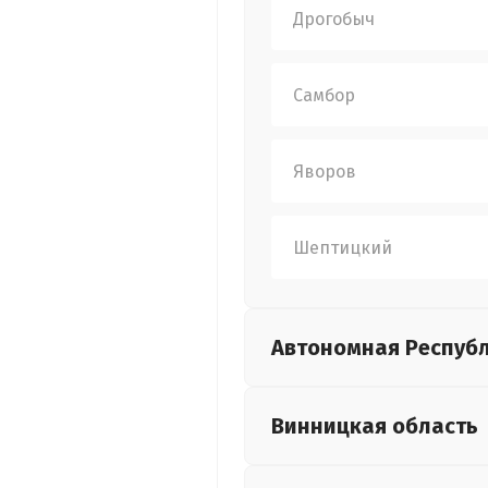
Дрогобыч
Самбор
Яворов
Шептицкий
Автономная Респуб
Винницкая
область