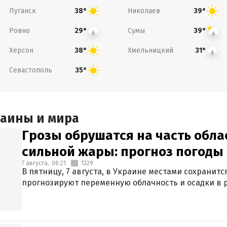
Луганск
Николаев
38°
39°
Ровно
Сумы
29°
39°
Херсон
Хмельницкий
38°
31°
Севастополь
35°
раины и мира
Грозы обрушатся на часть обла
сильной жары: прогноз погоды 
7 августа,
06:21
1329
В пятницу, 7 августа, в Украине местами сохранит
прогнозируют переменную облачность и осадки в р