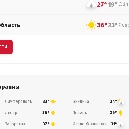
27°
19°
Обл
36°
23°
область
Ясн
СТИ
краины
Симферополь
Винница
33°
34°
Днепр
Донецк
36°
36°
Запорожье
Ивано-Франковск
37°
31°