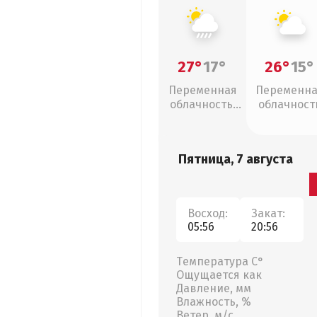
27°
17°
26°
15°
Переменная
Переменн
облачность,
облачност
ливни
Пятница, 7 августа
Восход:
Закат:
05:56
20:56
Температура С°
Ощущается как
Давление, мм
Влажность, %
Ветер, м/с