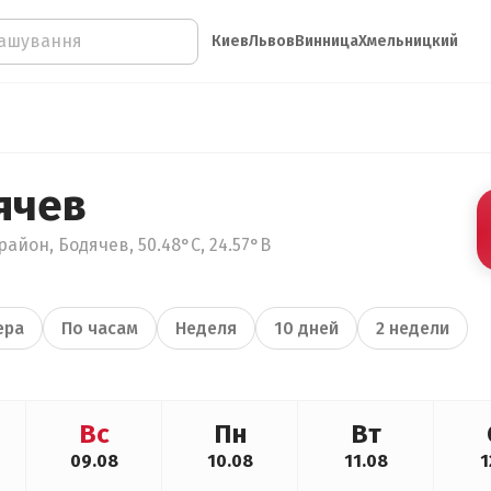
Киев
Львов
Винница
Хмельницкий
ячев
айон, Бодячев, 50.48°С, 24.57°В
ера
По часам
Неделя
10 дней
2 недели
Вс
Пн
Вт
09.08
10.08
11.08
1