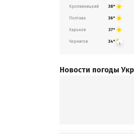
Кропивницкий
38°
Полтава
36°
Харьков
37°
Чернигов
34°
Новости погоды Ук