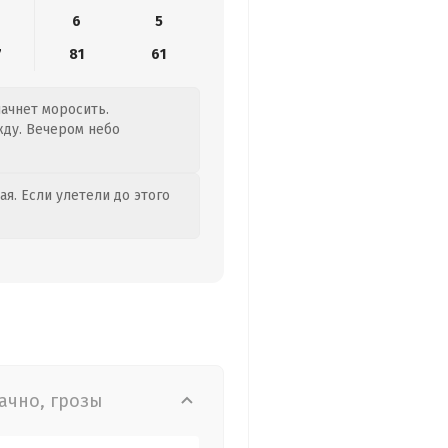
6
5
7
81
61
начнет моросить.
жду. Вечером небо
я. Если улетели до этого
ачно, грозы