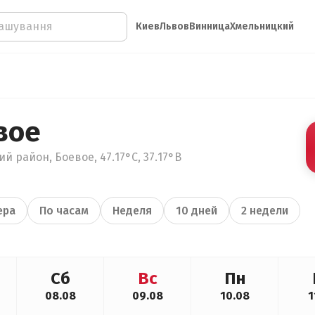
Киев
Львов
Винница
Хмельницкий
вое
й район, Боевое, 47.17°С, 37.17°В
ера
По часам
Неделя
10 дней
2 недели
Сб
Вс
Пн
08.08
09.08
10.08
1