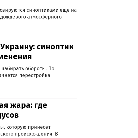
нозируются синоптиками еще на
д дождевого атмосферного
 Украину: синоптик
зменения
 набирать обороты. По
ачнется перестройка
я жара: где
дусов
ры, которую принесет
ского происхождения. В