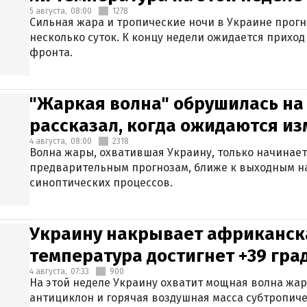
5 августа,
08:00
1278
Сильная жара и тропические ночи в Украине прог
несколько суток. К концу недели ожидается прихо
фронта.
"Жаркая волна" обрушилась на
рассказал, когда ожидаются и
4 августа,
08:00
2318
Волна жары, охватившая Украину, только начинает
предварительным прогнозам, ближе к выходным н
синоптических процессов.
Украину накрывает африканска
температура достигнет +39 гра
4 августа,
07:33
900
На этой неделе Украину охватит мощная волна жа
антициклон и горячая воздушная масса субтропиче