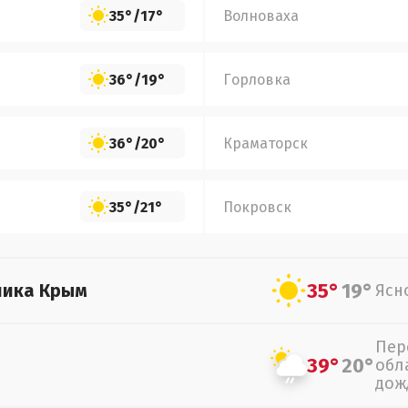
35°
/
17°
Волноваха
36°
/
19°
Горловка
36°
/
20°
Краматорск
35°
/
21°
Покровск
35°
19°
лика Крым
Ясн
Пер
39°
20°
обл
дож