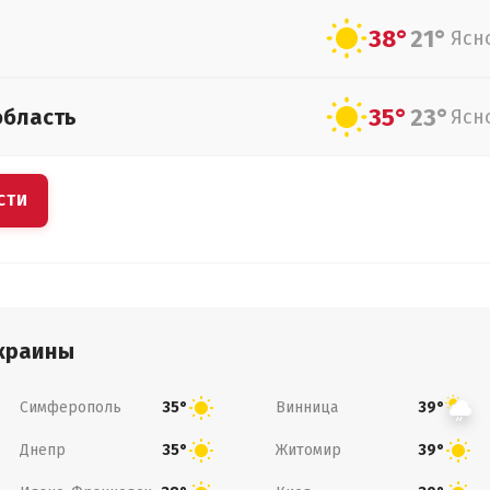
38°
21°
Ясн
35°
23°
область
Ясн
СТИ
краины
Симферополь
Винница
35°
39°
Днепр
Житомир
35°
39°