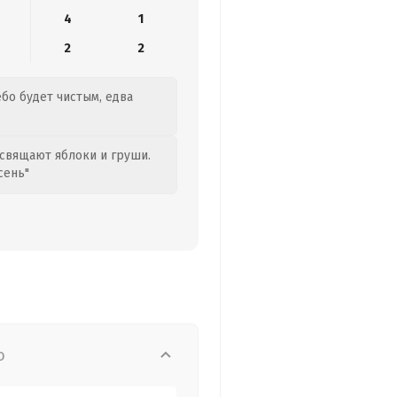
4
1
2
2
ебо будет чистым, едва
свящают яблоки и груши.
сень"
о