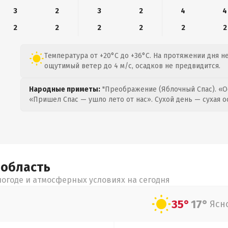
3
2
3
2
4
4
2
2
2
2
2
2
Температура от +20°C до +36°C. На протяжении дня н
ощутимый ветер до 4 м/с, осадков не предвидится.
Народные приметы:
"Преображение (Яблочный Спас). «О
«Пришел Спас — ушло лето от нас». Сухой день — сухая о
я
область
огоде и атмосферных условиях на сегодня
35°
17°
Ясн