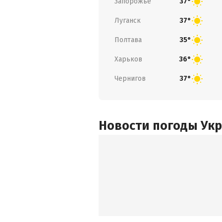
Запорожье
37°
Луганск
37°
Полтава
35°
Харьков
36°
Чернигов
37°
Новости погоды Ук