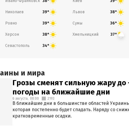
Ивано-Франковск
Киев
38°
39°
Николаев
Львов
39°
38°
Ровно
Сумы
39°
36°
Херсон
Хмельницкий
38°
37°
Севастополь
34°
раины и мира
Грозы сменят сильную жару до 
погоды на ближайшие дни
6 августа,
08:00
2193
В ближайшие дни в большинстве областей Украины
которая постепенно будет спадать. Наряду со сн
кратковременные осадки.