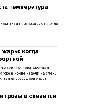
уста температура
. Синоптики прогнозируют в ряде
 жары: когда
фортной
гнет своего пика. Местами
 а уже в конце недели на смену
хладная воздушная масса.
я грозы и снизится