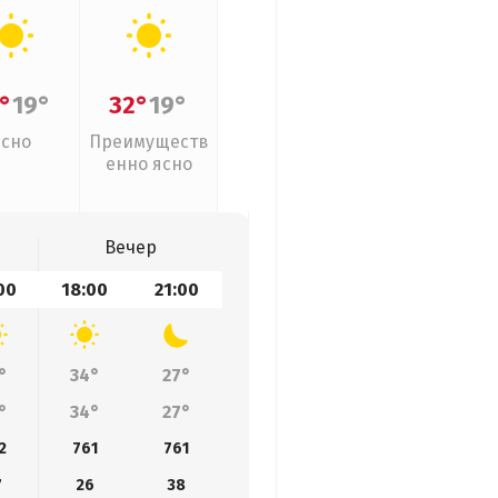
°
19°
32°
19°
Ясно
Преимуществ
енно ясно
Вечер
00
18:00
21:00
°
34°
27°
°
34°
27°
2
761
761
7
26
38