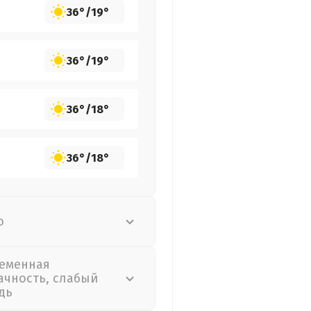
36°
/
19°
36°
/
19°
36°
/
18°
36°
/
18°
о
еменная
ачность, слабый
дь