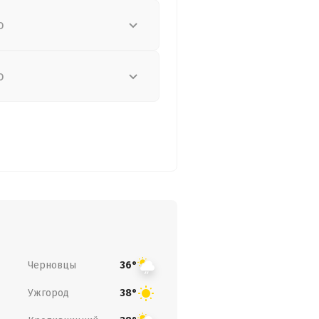
о
о
Черновцы
36°
Ужгород
38°