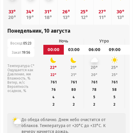
33°
34°
31°
26°
25°
27°
30°
20°
19°
18°
13°
12°
11°
13°
Понедельник, 10 августа
Ночь
Утро
Восход:
05:23
00:00
03:00
06:00
09:00
1
Закат:
19:56
Температура С°
22°
21°
20°
25°
Ощущается как
Давление, мм
22°
21°
20°
25°
Влажность, %
761
761
761
761
Ветер, м/с
Вероятность
76
80
78
58
осадков, %
4
4
5
5
2
2
2
2
До обеда облачно. Днем небо очистится от
облаков. Температура от +20°C до +33°C. К
вечеру начнется дождь.