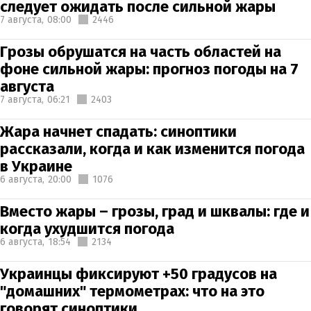
следует ожидать после сильной жары
7 августа,
08:00
2446
Грозы обрушатся на часть областей на
фоне сильной жары: прогноз погоды на 7
августа
7 августа,
06:21
2403
Жара начнет спадать: синоптики
рассказали, когда и как изменится погода
в Украине
6 августа,
20:00
1076
Вместо жары – грозы, град и шквалы: где и
когда ухудшится погода
6 августа,
18:54
2134
Украинцы фиксируют +50 градусов на
"домашних" термометрах: что на это
говорят синоптики