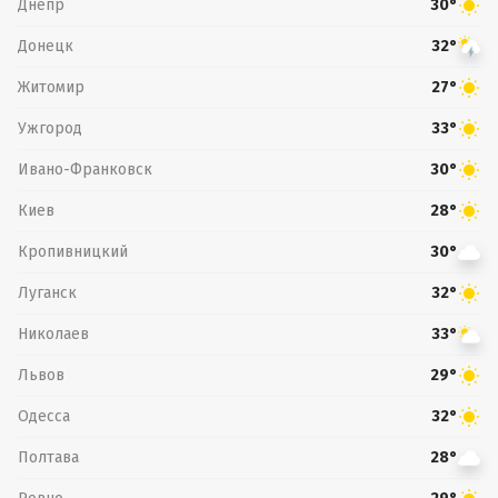
Днепр
30°
Донецк
32°
Житомир
27°
Ужгород
33°
Ивано-Франковск
30°
Киев
28°
Кропивницкий
30°
Луганск
32°
Николаев
33°
Львов
29°
Одесса
32°
Полтава
28°