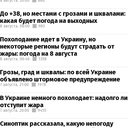
8 августа,
20:00
880
До +38, но местами с грозами и шквалами:
какая будет погода на выходных
8 августа,
08:00
983
Похолодание идет в Украину, но
некоторые регионы будут страдать от
жары: погода на 8 августа
8 августа,
06:46
1358
Грозы, град и шквалы: по всей Украине
объявлено штормовое предупреждение
7 августа,
21:00
1978
В Украине немного похолодает: надолго ли
отступит жара
7 августа,
20:00
9455
Синоптик рассказала, какую непогоду