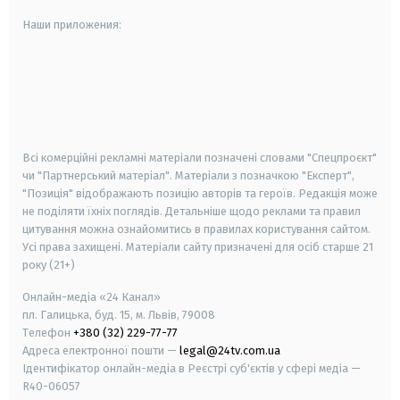
Наши приложения:
android
apple
smart tv
samsung smart tv
Всі комерційні рекламні матеріали позначені словами "Спецпроєкт"
чи "Партнерський матеріал". Матеріали з позначкою "Експерт",
"Позиція" відображають позицію авторів та героїв. Редакція може
не поділяти їхніх поглядів. Детальніше щодо реклами та правил
цитування можна ознайомитись в правилах користування сайтом.
Усі права захищені.
Матеріали сайту призначені для осіб старше
21
року (21+)
Онлайн-медіа «24 Канал»
пл. Галицька, буд. 15, м. Львів, 79008
Телефон
+380 (32) 229-77-77
Адреса електронної пошти —
legal@24tv.com.ua
Ідентифікатор онлайн-медіа в Реєстрі суб'єктів у сфері медіа —
R40-06057