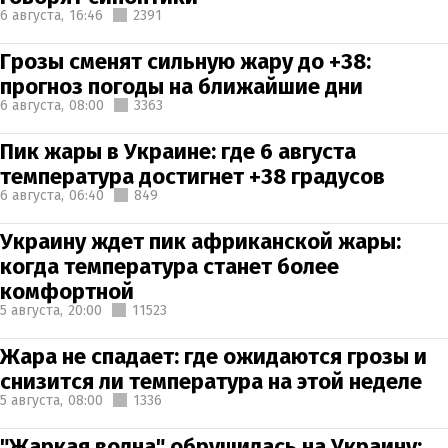
6 августа,
16:46
2391
Грозы сменят сильную жару до +38:
прогноз погоды на ближайшие дни
6 августа,
08:00
3363
Пик жары в Украине: где 6 августа
температура достигнет +38 градусов
6 августа,
06:40
849
Украину ждет пик африканской жары:
когда температура станет более
комфортной
5 августа,
20:00
11523
Жара не спадает: где ожидаются грозы и
снизится ли температура на этой неделе
5 августа,
08:00
1336
"Жаркая волна" обрушилась на Украину: