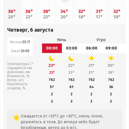
36°
36°
38°
34°
32°
31°
32°
20°
22°
23°
20°
18°
17°
18°
Четверг, 6 августа
Ночь
Утро
Восход:
05:17
00:00
03:00
06:00
09:00
1
Закат:
20:00
Температура С°
23°
22°
21°
30°
Ощущается как
Давление, мм
23°
22°
21°
30°
Влажность, %
762
762
762
762
Ветер, м/с
Вероятность
57
61
64
36
осадков, %
2
2
2
2
2
2
2
2
Ожидается от +20°C до +36°C, очень тепло,
держитесь в тени. До вечера небо будет
безоблачным, ветер до 6 м/с.