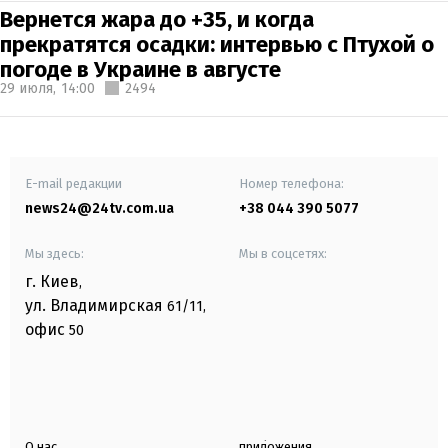
Вернется жара до +35, и когда
прекратятся осадки: интервью с Птухой о
погоде в Украине в августе
29 июля,
14:00
2494
E-mail редакции
Номер телефона:
news24@24tv.com.ua
+38 044 390 5077
Мы здесь:
Мы в соцсетях:
г. Киев
,
ул. Владимирская
61/11,
офис
50
О нас
приложения