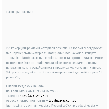
Наши приложения:
android
apple
smart tv
samsung smart tv
Всі комерційні рекламні матеріали позначені словами "Спецпроєкт"
чи "Партнерський матеріал". Матеріали з позначкою "Експерт",
"Позиція" відображають позицію авторів та героїв. Редакція може
не поділяти їхніх поглядів. Детальніше щодо реклами та правил
цитування можна ознайомитись в правилах користування сайтом.
Усі права захищені.
Матеріали сайту призначені для осіб старше
21
року (21+)
Онлайн-медіа «24 Канал»
пл. Галицька, буд. 15, м. Львів, 79008
Телефон
+380 (32) 229-77-77
Адреса електронної пошти —
legal@24tv.com.ua
Ідентифікатор онлайн-медіа в Реєстрі суб'єктів у сфері медіа —