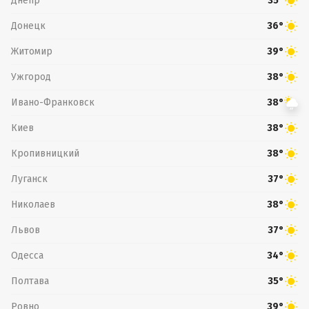
Днепр
35°
Донецк
36°
Житомир
39°
Ужгород
38°
Ивано-Франковск
38°
Киев
38°
Кропивницкий
38°
Луганск
37°
Николаев
38°
Львов
37°
Одесса
34°
Полтава
35°
Ровно
39°