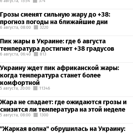
6 августа,
15:54
374
Грозы сменят сильную жару до +38:
прогноз погоды на ближайшие дни
6 августа,
08:00
3220
Пик жары в Украине: где 6 августа
температура достигнет +38 градусов
6 августа,
06:40
813
Украину ждет пик африканской жары:
когда температура станет более
комфортной
5 августа,
20:00
11346
Жара не спадает: где ожидаются грозы и
снизится ли температура на этой неделе
5 августа,
08:00
1300
"Жаркая волна" обрушилась на Украину: