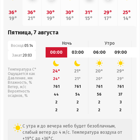
36°
36°
30°
30°
31°
29°
25°
19°
21°
19°
16°
15°
17°
14°
Пятница, 7 августа
Ночь
Утро
Восход:
05:14
00:00
03:00
06:00
09:00
1
Закат:
20:03
Температура С°
24°
21°
20°
29°
Ощущается как
Давление, мм
24°
21°
20°
29°
Влажность, %
761
761
761
761
Ветер, м/с
Вероятность
44
54
56
37
осадков, %
2
2
2
3
2
2
2
2
С утра и до вечера небо будет безоблачным,
слабый ветер до 4 м/с. Температура воздуха от
+19°C до +36°C.