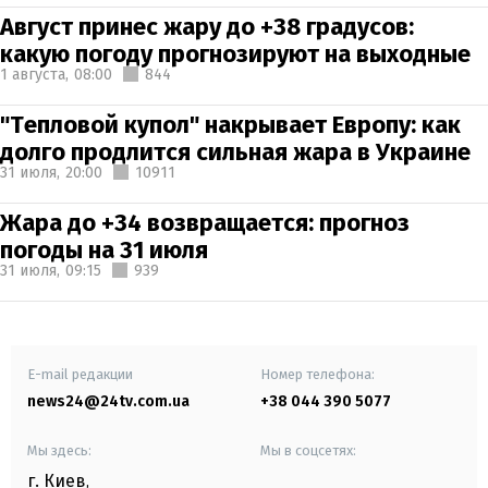
Август принес жару до +38 градусов:
какую погоду прогнозируют на выходные
1 августа,
08:00
844
"Тепловой купол" накрывает Европу: как
долго продлится сильная жара в Украине
31 июля,
20:00
10911
Жара до +34 возвращается: прогноз
погоды на 31 июля
31 июля,
09:15
939
E-mail редакции
Номер телефона:
news24@24tv.com.ua
+38 044 390 5077
Мы здесь:
Мы в соцсетях:
г. Киев
,