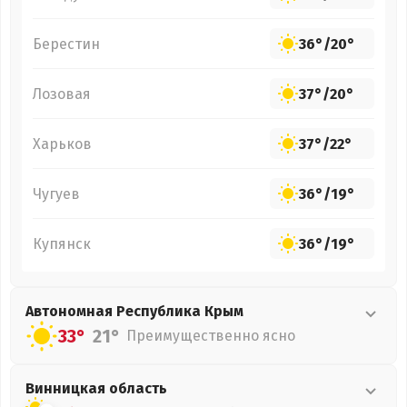
Берестин
36°
/
20°
Лозовая
37°
/
20°
Харьков
37°
/
22°
Чугуев
36°
/
19°
Купянск
36°
/
19°
Автономная Республика Крым
33°
21°
Преимущественно ясно
Винницкая
область