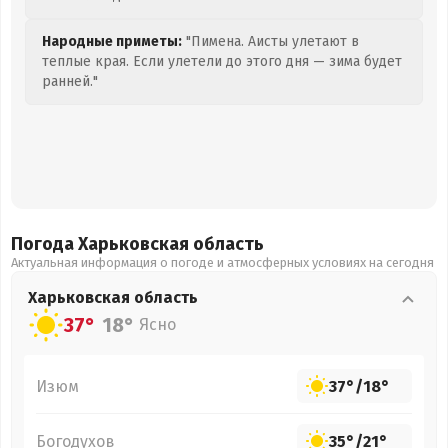
Народные приметы:
"Пимена. Аисты улетают в
теплые края. Если улетели до этого дня — зима будет
ранней."
Погода Харьковская
область
Актуальная информация о погоде и атмосферных условиях на сегодня
Харьковская
область
37°
18°
Ясно
Изюм
37°
/
18°
Богодухов
35°
/
21°