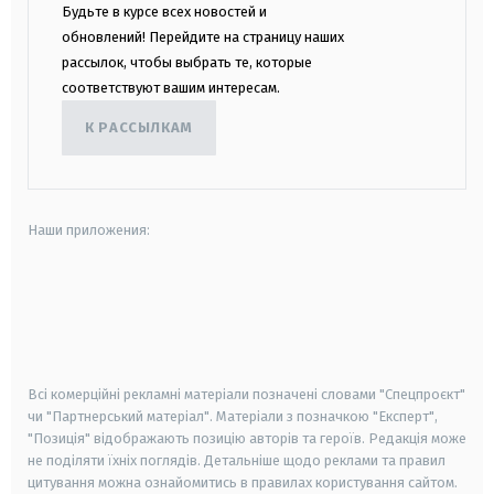
Будьте в курсе всех новостей и
обновлений! Перейдите на страницу наших
рассылок, чтобы выбрать те, которые
соответствуют вашим интересам.
К РАССЫЛКАМ
Наши приложения:
android
apple
smart tv
samsung smart tv
Всі комерційні рекламні матеріали позначені словами "Спецпроєкт"
чи "Партнерський матеріал". Матеріали з позначкою "Експерт",
"Позиція" відображають позицію авторів та героїв. Редакція може
не поділяти їхніх поглядів. Детальніше щодо реклами та правил
цитування можна ознайомитись в правилах користування сайтом.