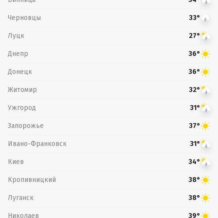
Черновцы
33°
Луцк
27°
Днепр
36°
Донецк
36°
Житомир
32°
Ужгород
31°
Запорожье
37°
Ивано-Франковск
31°
Киев
34°
Кропивницкий
38°
Луганск
38°
Николаев
39°