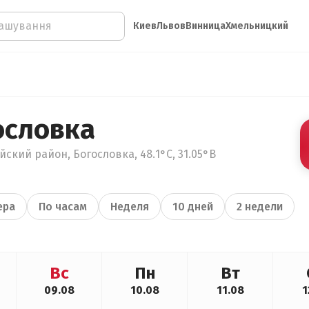
Киев
Львов
Винница
Хмельницкий
ословка
ский район, Богословка, 48.1°С, 31.05°В
ера
По часам
Неделя
10 дней
2 недели
Вс
Пн
Вт
09.08
10.08
11.08
1