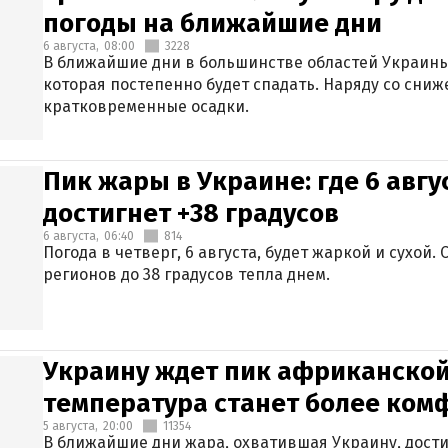
погоды на ближайшие дни
6 августа,
08:00
3228
В ближайшие дни в большинстве областей Украины
которая постепенно будет спадать. Наряду со сн
кратковременные осадки.
Пик жары в Украине: где 6 авг
достигнет +38 градусов
6 августа,
06:40
814
Погода в четверг, 6 августа, будет жаркой и сухой
регионов до 38 градусов тепла днем.
Украину ждет пик африканской
температура станет более ком
5 августа,
20:00
11354
В ближайшие дни жара, охватившая Украину, дости