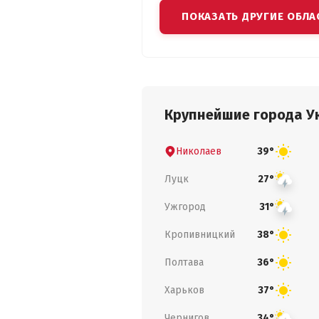
ПОКАЗАТЬ ДРУГИЕ ОБЛА
Крупнейшие города У
Николаев
39°
Луцк
27°
Ужгород
31°
Кропивницкий
38°
Полтава
36°
Харьков
37°
Чернигов
34°