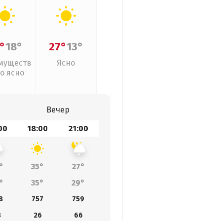
°
18°
27°
13°
муществ
Ясно
о ясно
Вечер
00
18:00
21:00
°
35°
27°
°
35°
29°
8
757
759
8
26
66