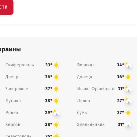
СТИ
краины
Симферополь
Винница
33°
34°
Днепр
Донецк
36°
36°
Запорожье
Ивано-Франковск
37°
31°
Луганск
Львов
38°
27°
Ровно
Сумы
29°
37°
Херсон
Хмельницкий
38°
31°
Севастополь
35°