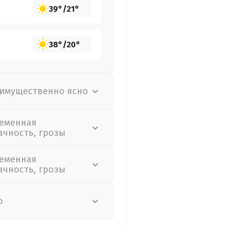
39°
/
21°
38°
/
20°
имущественно ясно
еменная
ачность, грозы
еменная
ачность, грозы
о