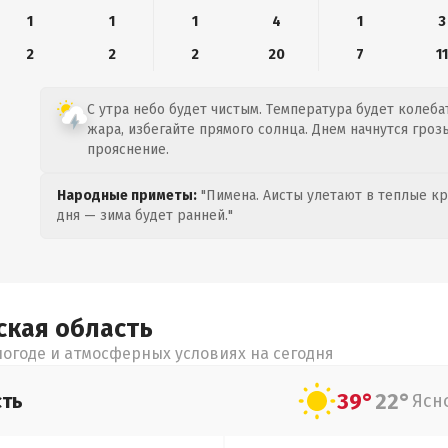
1
1
1
4
1
3
2
2
2
20
7
11
С утра небо будет чистым. Температура будет колебат
жара, избегайте прямого солнца. Днем начнутся гроз
прояснение.
Народные приметы:
"Пимена. Аисты улетают в теплые кра
дня — зима будет ранней."
ская
область
огоде и атмосферных условиях на сегодня
39°
22°
сть
Ясн