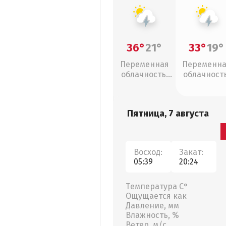
36°
21°
33°
19°
Переменная
Переменн
облачность,
облачность
грозы
грозы
Пятница, 7 августа
Восход:
Закат:
05:39
20:24
Температура С°
Ощущается как
Давление, мм
Влажность, %
Ветер, м/с