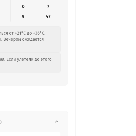
0
7
9
47
ься от +21°C до +36°C,
ы. Вечером ожидается
я. Если улетели до этого
о