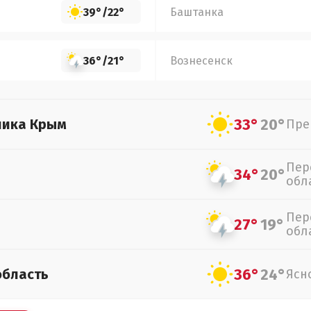
39°
/
22°
Баштанка
36°
/
21°
Вознесенск
33°
20°
лика Крым
Пре
Пер
34°
20°
обл
Пер
27°
19°
обл
36°
24°
область
Ясн