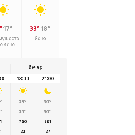
°
17°
33°
18°
муществ
Ясно
о ясно
Вечер
00
18:00
21:00
°
35°
30°
°
35°
30°
1
760
761
3
23
27