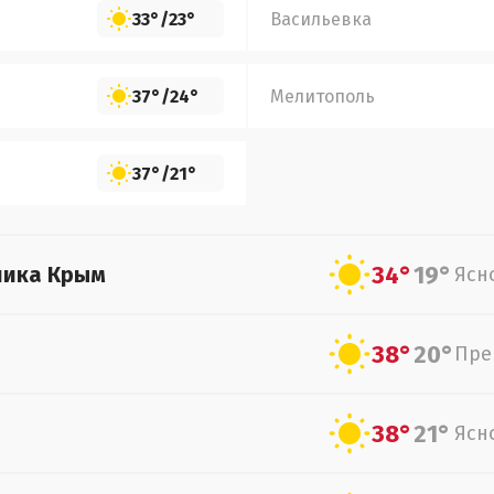
33°
/
23°
Васильевка
37°
/
24°
Мелитополь
37°
/
21°
34°
19°
лика Крым
Ясн
38°
20°
Пре
38°
21°
Ясн