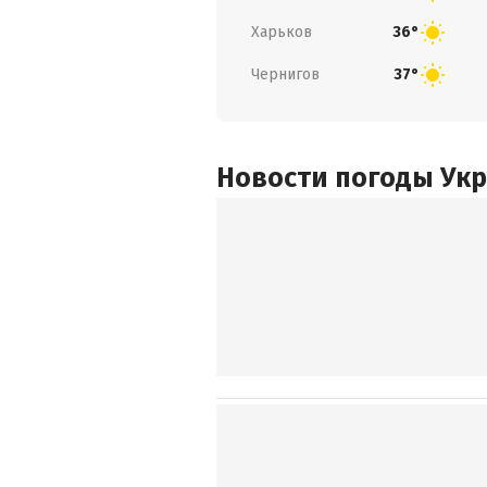
Харьков
36°
Чернигов
37°
Новости погоды Ук