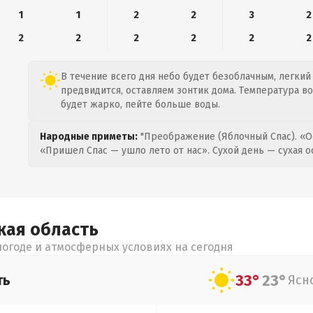
1
1
2
2
3
2
2
2
2
2
2
2
В течение всего дня небо будет безоблачным, легкий 
предвидится, оставляем зонтик дома. Температура воз
будет жарко, пейте больше воды.
Народные приметы:
"Преображение (Яблочный Спас). «О
«Пришел Спас — ушло лето от нас». Сухой день — сухая о
кая
область
огоде и атмосферных условиях на сегодня
33°
23°
ть
Ясн