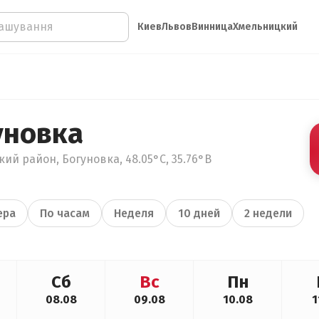
Киев
Львов
Винница
Хмельницкий
уновка
ий район, Богуновка, 48.05°С, 35.76°В
ера
По часам
Неделя
10 дней
2 недели
Сб
Вс
Пн
08.08
09.08
10.08
1