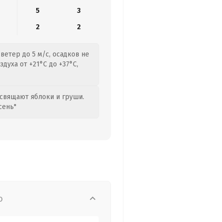
5
3
2
2
ветер до 5 м/с, осадков не
духа от +21°C до +37°C,
свящают яблоки и груши.
сень"
о