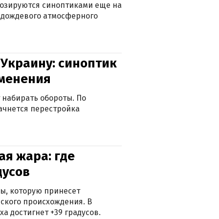
нозируются синоптиками еще на
д дождевого атмосферного
 Украину: синоптик
зменения
 набирать обороты. По
ачнется перестройка
я жара: где
дусов
ры, которую принесет
ского происхождения. В
а достигнет +39 градусов.