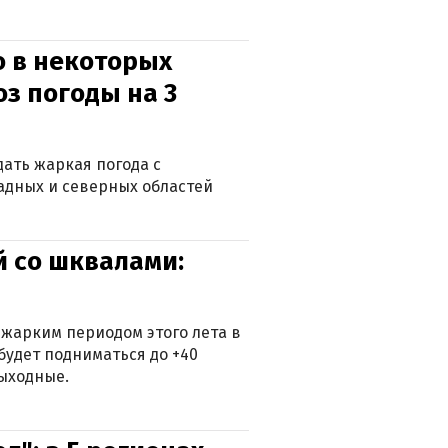
о в некоторых
оз погоды на 3
дать жаркая погода с
падных и северных областей
й со шквалами:
 жарким периодом этого лета в
будет подниматься до +40
выходные.