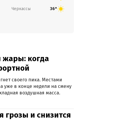
Черкассы
36°
 жары: когда
фортной
гнет своего пика. Местами
 а уже в конце недели на смену
хладная воздушная масса.
я грозы и снизится