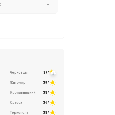
о
Черновцы
37°
Житомир
39°
Кропивницкий
38°
Одесса
34°
Тернополь
38°