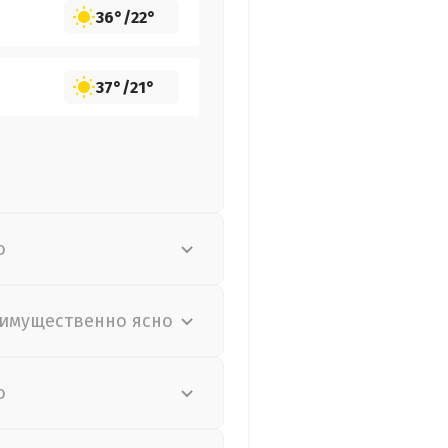
36°
/
22°
37°
/
21°
о
имущественно ясно
о