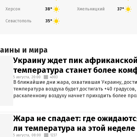
Херсон
Хмельницкий
38°
37°
Севастополь
35°
раины и мира
Украину ждет пик африканской
температура станет более ком
5 августа,
20:00
4003
В ближайшие дни жара, охватившая Украину, дости
температура воздуха будет достигать +40 градусов,
раскаленному воздуху начнет приходить более про
Жара не спадает: где ожидаютс
ли температура на этой неделе
5 августа,
08:00
1237