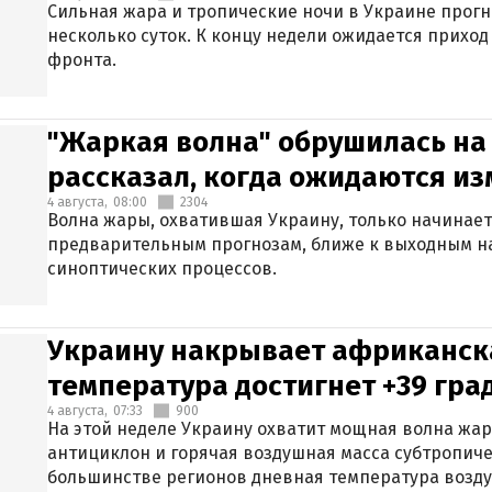
Сильная жара и тропические ночи в Украине прог
несколько суток. К концу недели ожидается прихо
фронта.
"Жаркая волна" обрушилась на
рассказал, когда ожидаются и
4 августа,
08:00
2304
Волна жары, охватившая Украину, только начинает
предварительным прогнозам, ближе к выходным н
синоптических процессов.
Украину накрывает африканска
температура достигнет +39 гра
4 августа,
07:33
900
На этой неделе Украину охватит мощная волна жа
антициклон и горячая воздушная масса субтропиче
большинстве регионов дневная температура воздух