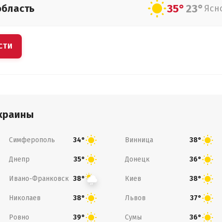
35°
23°
область
Ясн
СТИ
краины
Симферополь
Винница
34°
38°
Днепр
Донецк
35°
36°
Ивано-Франковск
Киев
38°
38°
Николаев
Львов
38°
37°
Ровно
Сумы
39°
36°