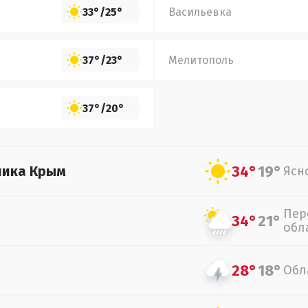
33°
/
25°
Васильевка
37°
/
23°
Мелитополь
37°
/
20°
34°
19°
лика Крым
Ясн
Пер
34°
21°
обл
28°
18°
Обл