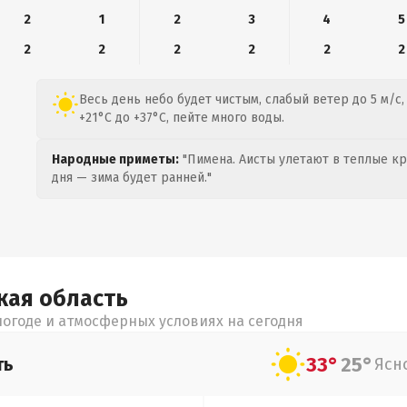
2
1
2
3
4
5
2
2
2
2
2
2
Весь день небо будет чистым, слабый ветер до 5 м/с,
+21°C до +37°C, пейте много воды.
Народные приметы:
"Пимена. Аисты улетают в теплые кра
дня — зима будет ранней."
кая
область
огоде и атмосферных условиях на сегодня
33°
25°
ть
Ясн