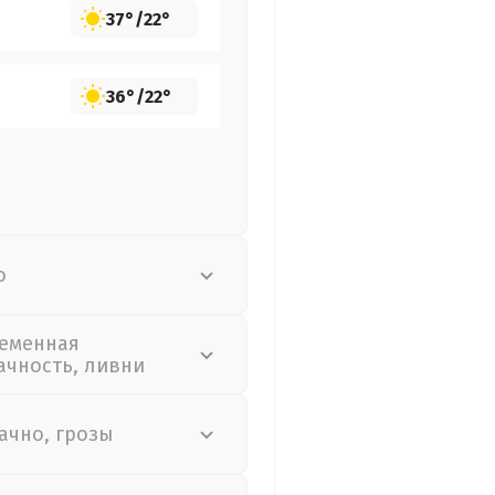
37°
/
22°
36°
/
22°
о
еменная
ачность, ливни
ачно, грозы