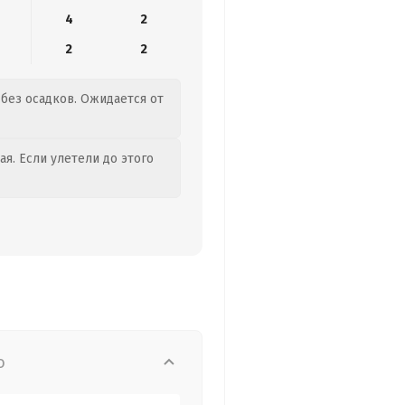
4
2
2
2
 без осадков. Ожидается от
я. Если улетели до этого
о