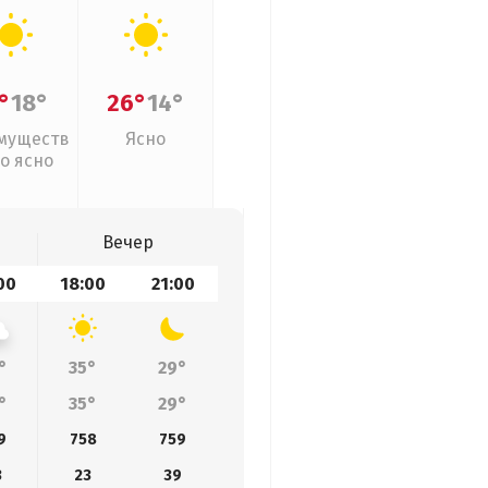
°
18°
26°
14°
муществ
Ясно
о ясно
Вечер
00
18:00
21:00
°
35°
29°
°
35°
29°
9
758
759
3
23
39