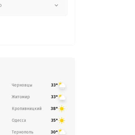
о
Черновцы
33°
Житомир
33°
Кропивницкий
38°
Одесса
35°
Тернополь
30°