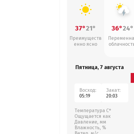
37°
21°
36°
24°
Преимуществ
Переменн
енно ясно
облачность
грозы
Пятница, 7 августа
Восход:
Закат:
05:19
20:03
Температура С°
Ощущается как
Давление, мм
Влажность, %
Ветер, м/с