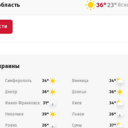
36°
23°
область
Ясн
СТИ
краины
Симферополь
Винница
34°
34°
Днепр
Донецк
36°
36°
Ивано-Франковск
Киев
31°
34°
Николаев
Львов
39°
26°
Ровно
Сумы
26°
37°