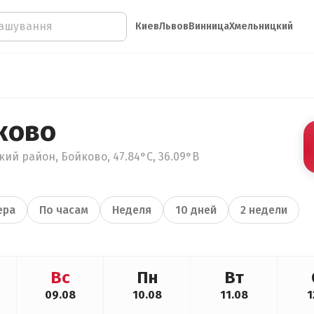
Киев
Львов
Винница
Хмельницкий
ково
ий район, Бойково, 47.84°С, 36.09°В
ера
По часам
Неделя
10 дней
2 недели
Вс
Пн
Вт
09.08
10.08
11.08
1