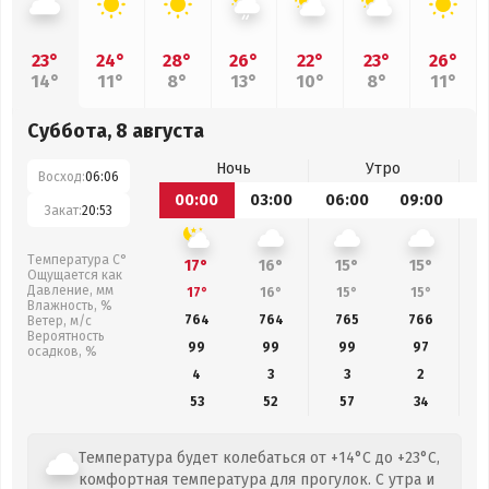
23°
24°
28°
26°
22°
23°
26°
14°
11°
8°
13°
10°
8°
11°
Суббота, 8 августа
Ночь
Утро
Восход:
06:06
00:00
03:00
06:00
09:00
1
Закат:
20:53
Температура С°
17°
16°
15°
15°
Ощущается как
Давление, мм
17°
16°
15°
15°
Влажность, %
764
764
765
766
Ветер, м/с
Вероятность
99
99
99
97
осадков, %
4
3
3
2
53
52
57
34
Температура будет колебаться от +14°C до +23°C,
комфортная температура для прогулок. С утра и