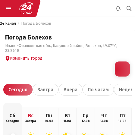
24 Канал
Погода Болехов
Погода Болехов
Ивано-Франковская обл., Калушский район, Болехов, 49.07°С,
23.86°В
Изменить город
Сегодня
Завтра
Вчера
По часам
Недел
Сб
Вс
Пн
Вт
Ср
Чт
Пт
Сегодня
Завтра
10.08
11.08
12.08
13.08
14.08