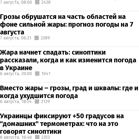
7 августа,
08:00
2438
Грозы обрушатся на часть областей на
фоне сильной жары: прогноз погоды на 7
августа
7 августа,
06:21
2389
Жара начнет спадать: синоптики
рассказали, когда и как изменится погода
в Украине
6 августа,
20:00
1041
Вместо жары – грозы, град и шквалы: где и
когда ухудшится погода
6 августа,
18:54
2129
Украинцы фиксируют +50 градусов на
"домашних" термометрах: что на это
говорят синоптики
6 августа,
16:46
2353