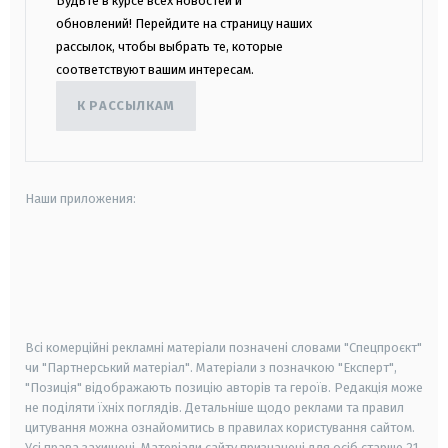
Будьте в курсе всех новостей и
обновлений! Перейдите на страницу наших
рассылок, чтобы выбрать те, которые
соответствуют вашим интересам.
К РАССЫЛКАМ
Наши приложения:
android
apple
smart tv
samsung smart tv
Всі комерційні рекламні матеріали позначені словами "Спецпроєкт"
чи "Партнерський матеріал". Матеріали з позначкою "Експерт",
"Позиція" відображають позицію авторів та героїв. Редакція може
не поділяти їхніх поглядів. Детальніше щодо реклами та правил
цитування можна ознайомитись в правилах користування сайтом.
Усі права захищені.
Матеріали сайту призначені для осіб старше
21