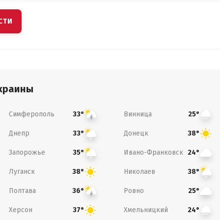
СТИ
краины
Симферополь
Винница
33°
25°
Днепр
Донецк
33°
38°
Запорожье
Ивано-Франковск
35°
24°
Луганск
Николаев
38°
38°
Полтава
Ровно
36°
25°
Херсон
Хмельницкий
37°
24°