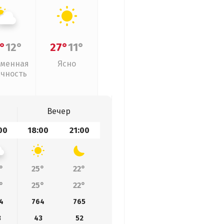
°
12°
27°
11°
менная
Ясно
ачность
Вечер
00
18:00
21:00
°
25°
22°
°
25°
22°
4
764
765
3
43
52