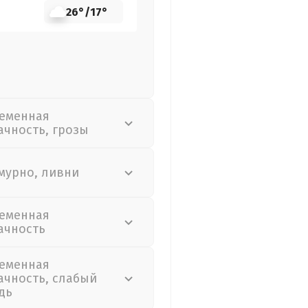
26°
/
17°
еменная
ачность, грозы
мурно, ливни
еменная
ачность
еменная
ачность, слабый
дь