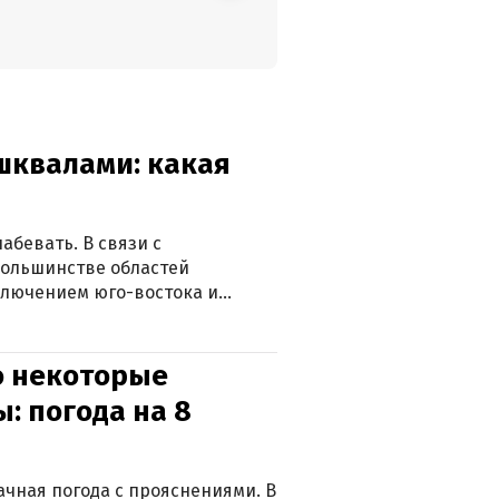
 шквалами: какая
абевать. В связи с
большинстве областей
ключением юго-востока и
о некоторые
: погода на 8
лачная погода с прояснениями. В