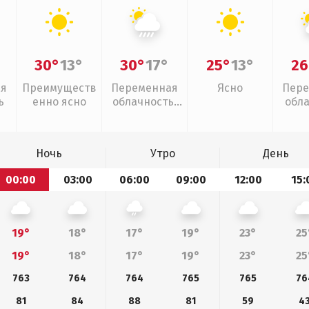
30°
13°
30°
17°
25°
13°
26
ая
Преимуществ
Переменная
Ясно
Пере
ь
енно ясно
облачность,
обл
ливни
Ночь
Утро
День
00:00
03:00
06:00
09:00
12:00
15:
19°
18°
17°
19°
23°
25
19°
18°
17°
19°
23°
25
763
764
764
765
765
76
81
84
88
81
59
4