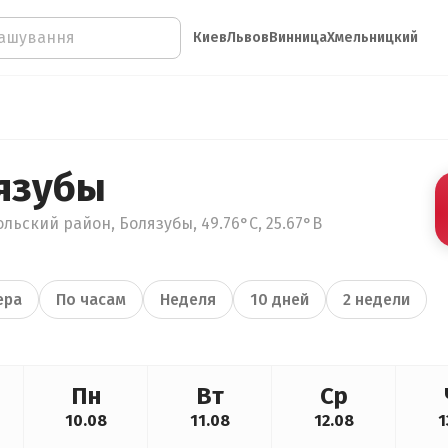
Киев
Львов
Винница
Хмельницкий
язубы
льский район, Болязубы, 49.76°С, 25.67°В
ера
По часам
Неделя
10 дней
2 недели
Пн
Вт
Ср
10.08
11.08
12.08
1