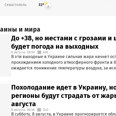
Севастополь
32°
раины и мира
До +38, но местами с грозами и
будет погода на выходных
8 августа,
08:00
668
В эти выходные в Украине сильная жара начнет осл
прохождением холодного атмосферного фронта в 
ожидается понижение температуры воздуха, за ис
Крыма.
Похолодание идет в Украину, н
регионы будут страдать от жары
августа
8 августа,
06:46
1243
В субботу, 8 августа, в Украине прогнозируется об