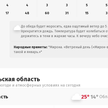
4
4
3
3
5
5
17
48
60
31
15
3
До обеда будет моросить, едва ощутимый ветер до 5 
прекратится дождь. Температура будет колебаться от
держитесь в тени в жаркие часы. К вечеру небо очис
Народные приметы:
"Мирона. «Ветреный день («Мирон-в
такой и январь.»"
ьская
область
огоде и атмосферных условиях на сегодня
25°
14°
асть
Обл