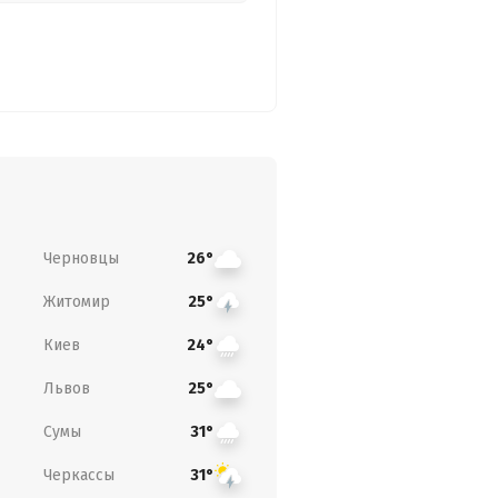
Черновцы
26°
Житомир
25°
Киев
24°
Львов
25°
Сумы
31°
Черкассы
31°