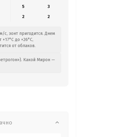
5
3
2
2
м/с, зонт пригодится. Днем
 +17°C до +26°C,
тится от облаков.
етрогон»). Какой Мирон —
ачно