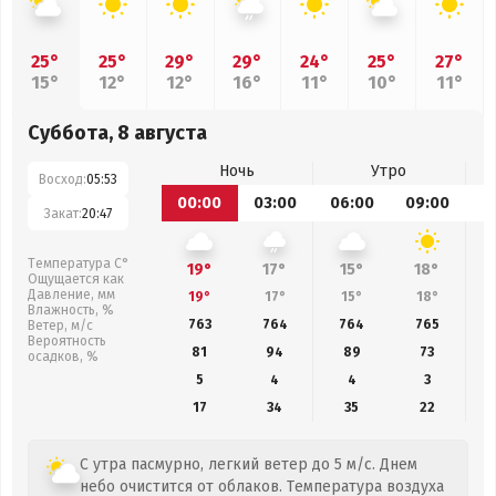
25°
25°
29°
29°
24°
25°
27°
15°
12°
12°
16°
11°
10°
11°
Суббота, 8 августа
Ночь
Утро
Восход:
05:53
00:00
03:00
06:00
09:00
1
Закат:
20:47
Температура С°
19°
17°
15°
18°
Ощущается как
Давление, мм
19°
17°
15°
18°
Влажность, %
763
764
764
765
Ветер, м/с
Вероятность
81
94
89
73
осадков, %
5
4
4
3
17
34
35
22
С утра пасмурно, легкий ветер до 5 м/с. Днем
небо очистится от облаков. Температура воздуха