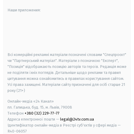
Наши приложения:
android
apple
smart tv
samsung smart tv
Всі комерційні рекламні матеріали позначені словами "Спецпроєкт"
чи "Партнерський матеріал". Матеріали з позначкою "Експерт",
"Позиція" відображають позицію авторів та героїв. Редакція може
не поділяти їхніх поглядів. Детальніше щодо реклами та правил
цитування можна ознайомитись в правилах користування сайтом.
Усі права захищені.
Матеріали сайту призначені для осіб старше
21
року (21+)
Онлайн-медіа «24 Канал»
пл. Галицька, буд. 15, м. Львів, 79008
Телефон
+380 (32) 229-77-77
Адреса електронної пошти —
legal@24tv.com.ua
Ідентифікатор онлайн-медіа в Реєстрі суб'єктів у сфері медіа —
R40-06057