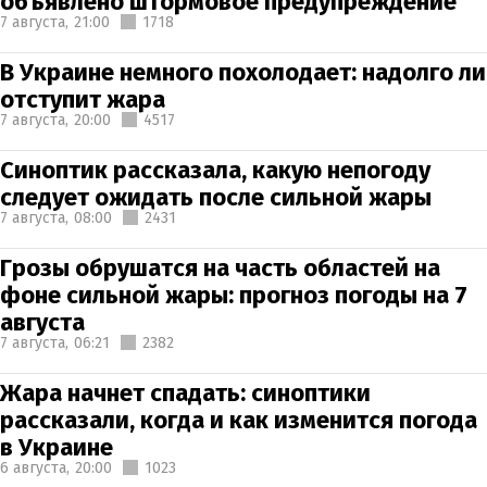
объявлено штормовое предупреждение
7 августа,
21:00
1718
В Украине немного похолодает: надолго ли
отступит жара
7 августа,
20:00
4517
Синоптик рассказала, какую непогоду
следует ожидать после сильной жары
7 августа,
08:00
2431
Грозы обрушатся на часть областей на
фоне сильной жары: прогноз погоды на 7
августа
7 августа,
06:21
2382
Жара начнет спадать: синоптики
рассказали, когда и как изменится погода
в Украине
6 августа,
20:00
1023