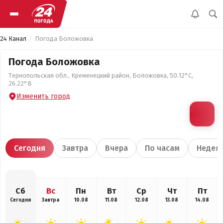
24 Канал
Погода Боложовка
Погода Боложовка
Тернопольская обл., Кременецкий район, Боложовка, 50.12°С,
26.22°В
Изменить город
Сегодня
Завтра
Вчера
По часам
Недел
Сб
Вс
Пн
Вт
Ср
Чт
Пт
Сегодня
Завтра
10.08
11.08
12.08
13.08
14.08