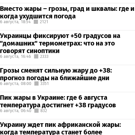
Вместо жары – грозы, град и шквалы: где и
когда ухудшится погода
6 августа,
18:54
2121
Украинцы фиксируют +50 градусов на
"домашних" термометрах: что на это
говорят синоптики
6 августа,
16:46
2333
Грозы сменят сильную жару до +38:
прогноз погоды на ближайшие дни
6 августа,
08:00
3351
Пик жары в Украине: где 6 августа
температура достигнет +38 градусов
6 августа,
06:40
832
Украину ждет пик африканской жары:
когда температура станет более