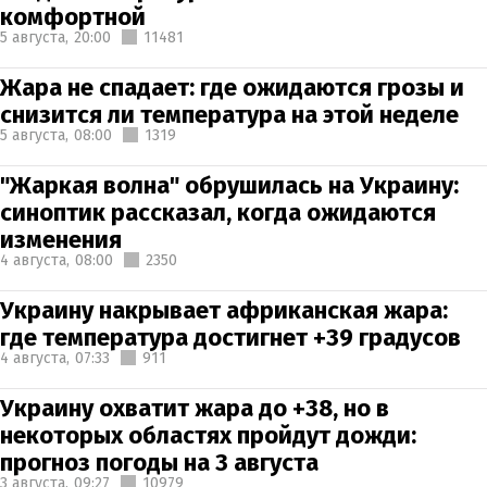
комфортной
5 августа,
20:00
11481
Жара не спадает: где ожидаются грозы и
снизится ли температура на этой неделе
5 августа,
08:00
1319
"Жаркая волна" обрушилась на Украину:
синоптик рассказал, когда ожидаются
изменения
4 августа,
08:00
2350
Украину накрывает африканская жара:
где температура достигнет +39 градусов
4 августа,
07:33
911
Украину охватит жара до +38, но в
некоторых областях пройдут дожди:
прогноз погоды на 3 августа
3 августа,
09:27
10979