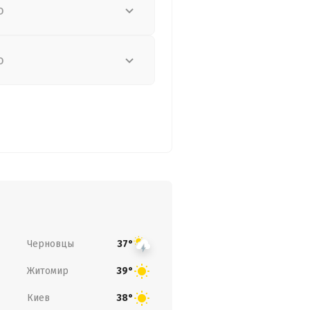
о
о
Черновцы
37°
Житомир
39°
Киев
38°