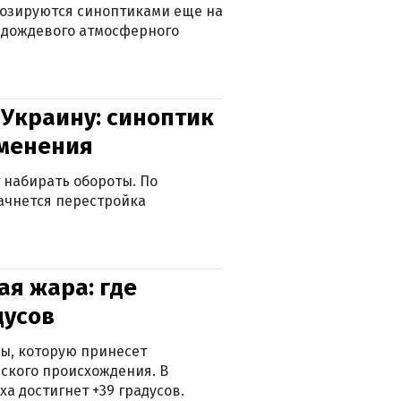
нозируются синоптиками еще на
д дождевого атмосферного
 Украину: синоптик
зменения
 набирать обороты. По
ачнется перестройка
я жара: где
дусов
ры, которую принесет
ского происхождения. В
а достигнет +39 градусов.