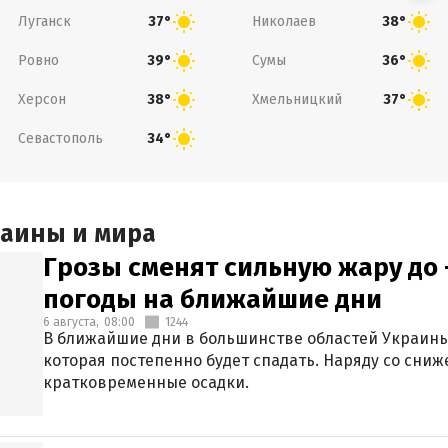
Луганск
Николаев
37°
38°
Ровно
Сумы
39°
36°
Херсон
Хмельницкий
38°
37°
Севастополь
34°
раины и мира
Грозы сменят сильную жару до 
погоды на ближайшие дни
6 августа,
08:00
1244
В ближайшие дни в большинстве областей Украины
которая постепенно будет спадать. Наряду со сн
кратковременные осадки.