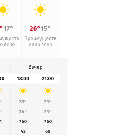
°
17°
26°
15°
муществ
Преимуществ
о ясно
енно ясно
Вечер
00
18:00
21:00
°
33°
25°
°
34°
25°
1
760
760
8
42
68