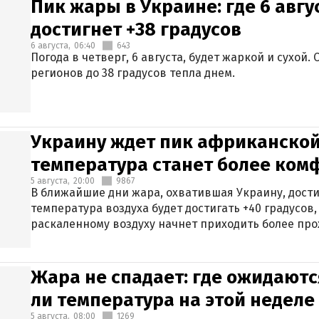
Пик жары в Украине: где 6 авг
достигнет +38 градусов
6 августа,
06:40
643
Погода в четверг, 6 августа, будет жаркой и сухой
регионов до 38 градусов тепла днем.
Украину ждет пик африканской
температура станет более ком
5 августа,
20:00
9867
В ближайшие дни жара, охватившая Украину, дости
температура воздуха будет достигать +40 градусов,
раскаленному воздуху начнет приходить более про
Жара не спадает: где ожидаютс
ли температура на этой неделе
5 августа,
08:00
1269