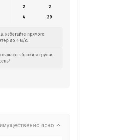
2
2
4
29
ра, избегайте прямого
тер до 4 м/с.
свящают яблоки и груши.
сень"
имущественно ясно