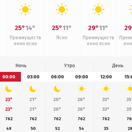
25°
14°
25°
11°
29°
11°
29
Преимуществ
Ясно
Преимуществ
Преи
енно ясно
енно ясно
енн
Ночь
Утро
День
00:00
03:00
06:00
09:00
12:00
15:
23°
21°
20°
26°
33°
35
23°
21°
20°
26°
33°
35
762
762
762
762
762
76
49
50
52
54
35
2