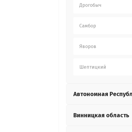
Дрогобыч
Самбор
Яворов
Шептицкий
Автономная Респуб
Винницкая
область