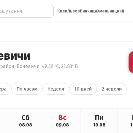
Киев
Львов
Винница
Хмельницкий
евичи
район, Боневичи, 49.59°С, 22.83°В
ера
По часам
Неделя
10 дней
2 недели
Сб
Вс
Пн
08.08
09.08
10.08
1