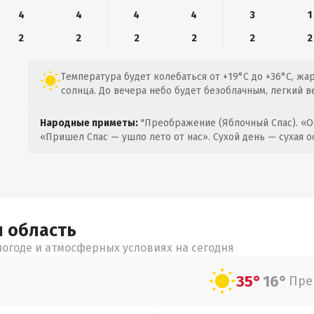
4
4
4
4
3
1
2
2
2
2
2
2
Температура будет колебаться от +19°C до +36°C, жа
солнца. До вечера небо будет безоблачным, легкий ве
Народные приметы:
"Преображение (Яблочный Спас). «О
«Пришел Спас — ушло лето от нас». Сухой день — сухая о
я
область
огоде и атмосферных условиях на сегодня
35°
16°
Пре