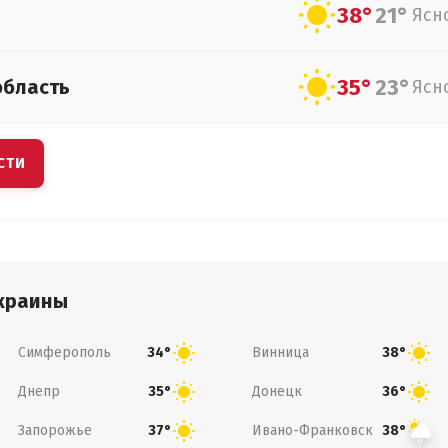
38°
21°
Ясн
35°
23°
область
Ясн
СТИ
краины
Симферополь
Винница
34°
38°
Днепр
Донецк
35°
36°
Запорожье
Ивано-Франковск
37°
38°