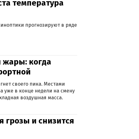
уста температура
. Синоптики прогнозируют в ряде
 жары: когда
фортной
гнет своего пика. Местами
 а уже в конце недели на смену
хладная воздушная масса.
я грозы и снизится