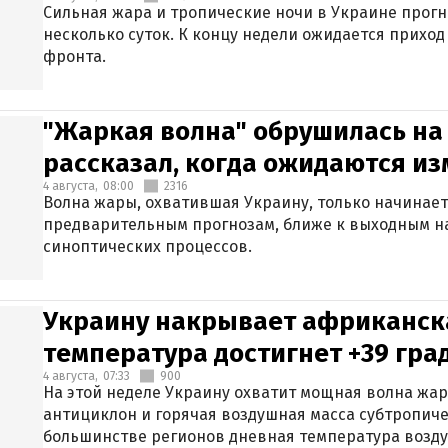
Сильная жара и тропические ночи в Украине прог
несколько суток. К концу недели ожидается прихо
фронта.
"Жаркая волна" обрушилась на
рассказал, когда ожидаются и
4 августа,
08:00
2316
Волна жары, охватившая Украину, только начинает
предварительным прогнозам, ближе к выходным н
синоптических процессов.
Украину накрывает африканска
температура достигнет +39 гра
4 августа,
07:33
900
На этой неделе Украину охватит мощная волна жа
антициклон и горячая воздушная масса субтропиче
большинстве регионов дневная температура воздух