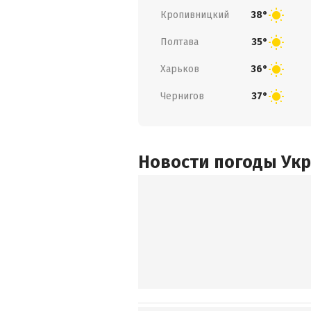
Кропивницкий
38°
Полтава
35°
Харьков
36°
Чернигов
37°
Новости погоды Ук