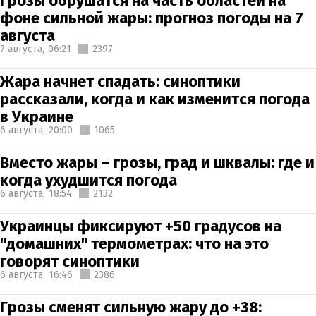
Грозы обрушатся на часть областей на
фоне сильной жары: прогноз погоды на 7
августа
7 августа,
06:21
2397
Жара начнет спадать: синоптики
рассказали, когда и как изменится погода
в Украине
6 августа,
20:00
1065
Вместо жары – грозы, град и шквалы: где и
когда ухудшится погода
6 августа,
18:54
2132
Украинцы фиксируют +50 градусов на
"домашних" термометрах: что на это
говорят синоптики
6 августа,
16:46
2386
Грозы сменят сильную жару до +38: