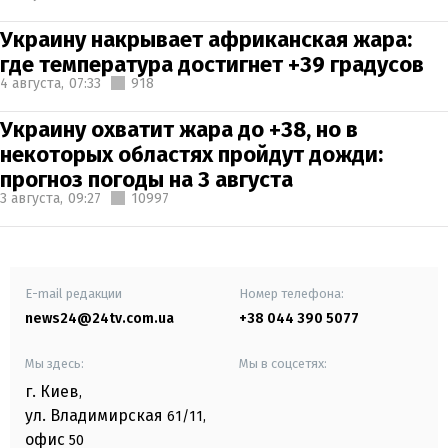
Украину накрывает африканская жара:
где температура достигнет +39 градусов
4 августа,
07:33
918
Украину охватит жара до +38, но в
некоторых областях пройдут дожди:
прогноз погоды на 3 августа
3 августа,
09:27
10997
E-mail редакции
Номер телефона:
news24@24tv.com.ua
+38 044 390 5077
Мы здесь:
Мы в соцсетях:
г. Киев
,
ул. Владимирская
61/11,
офис
50