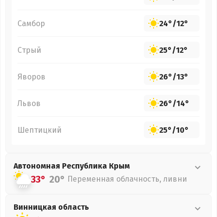
Самбор
24°
/
12°
Стрый
25°
/
12°
Яворов
26°
/
13°
Львов
26°
/
14°
Шептицкий
25°
/
10°
Автономная Республика Крым
33°
20°
Переменная облачность, ливни
Винницкая
область