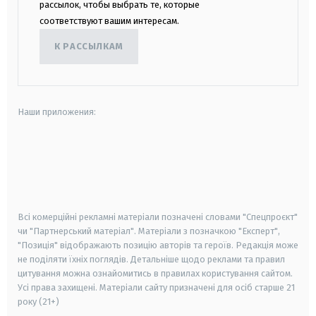
рассылок, чтобы выбрать те, которые
соответствуют вашим интересам.
К РАССЫЛКАМ
Наши приложения:
android
apple
smart tv
samsung smart tv
Всі комерційні рекламні матеріали позначені словами "Спецпроєкт"
чи "Партнерський матеріал". Матеріали з позначкою "Експерт",
"Позиція" відображають позицію авторів та героїв. Редакція може
не поділяти їхніх поглядів. Детальніше щодо реклами та правил
цитування можна ознайомитись в правилах користування сайтом.
Усі права захищені.
Матеріали сайту призначені для осіб старше
21
року (21+)