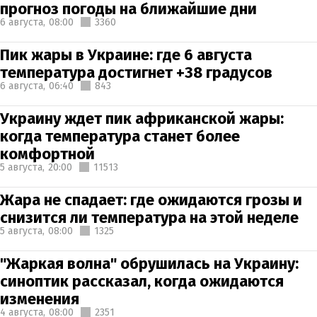
прогноз погоды на ближайшие дни
6 августа,
08:00
3360
Пик жары в Украине: где 6 августа
температура достигнет +38 градусов
6 августа,
06:40
843
Украину ждет пик африканской жары:
когда температура станет более
комфортной
5 августа,
20:00
11513
Жара не спадает: где ожидаются грозы и
снизится ли температура на этой неделе
5 августа,
08:00
1325
"Жаркая волна" обрушилась на Украину:
синоптик рассказал, когда ожидаются
изменения
4 августа,
08:00
2351