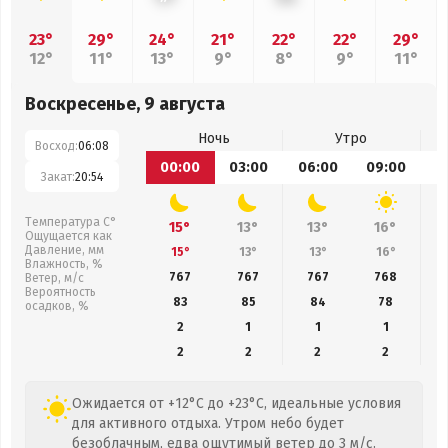
23°
29°
24°
21°
22°
22°
29°
12°
11°
13°
9°
8°
9°
11°
Воскресенье, 9 августа
Ночь
Утро
Восход:
06:08
00:00
03:00
06:00
09:00
1
Закат:
20:54
Температура С°
15°
13°
13°
16°
Ощущается как
Давление, мм
15°
13°
13°
16°
Влажность, %
767
767
767
768
Ветер, м/с
Вероятность
83
85
84
78
осадков, %
2
1
1
1
2
2
2
2
Ожидается от +12°C до +23°C, идеальные условия
для активного отдыха. Утром небо будет
безоблачным, едва ощутимый ветер до 3 м/с.