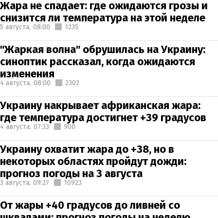
Жара не спадает: где ожидаются грозы и
снизится ли температура на этой неделе
5 августа,
08:00
1235
"Жаркая волна" обрушилась на Украину:
синоптик рассказал, когда ожидаются
изменения
4 августа,
08:00
2302
Украину накрывает африканская жара:
где температура достигнет +39 градусов
4 августа,
07:33
900
Украину охватит жара до +38, но в
некоторых областях пройдут дожди:
прогноз погоды на 3 августа
3 августа,
09:27
10923
От жары +40 градусов до ливней со
шквалами: прогноз погоды на неделю