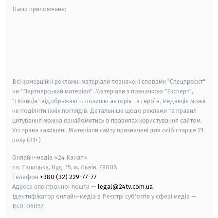
Наши приложения:
android
apple
smart tv
samsung smart tv
Всі комерційні рекламні матеріали позначені словами "Спецпроєкт"
чи "Партнерський матеріал". Матеріали з позначкою "Експерт",
"Позиція" відображають позицію авторів та героїв. Редакція може
не поділяти їхніх поглядів. Детальніше щодо реклами та правил
цитування можна ознайомитись в правилах користування сайтом.
Усі права захищені.
Матеріали сайту призначені для осіб старше
21
року (21+)
Онлайн-медіа «24 Канал»
пл. Галицька, буд. 15, м. Львів, 79008
Телефон
+380 (32) 229-77-77
Адреса електронної пошти —
legal@24tv.com.ua
Ідентифікатор онлайн-медіа в Реєстрі суб'єктів у сфері медіа —
R40-06057