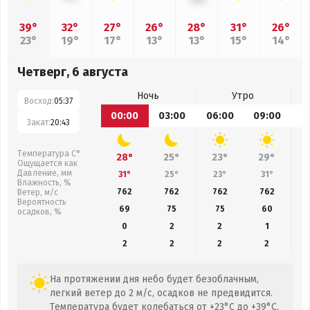
39°
32°
27°
26°
28°
31°
26°
23°
19°
17°
13°
13°
15°
14°
Четверг, 6 августа
Ночь
Утро
Восход:
05:37
00:00
03:00
06:00
09:00
1
Закат:
20:43
Температура С°
28°
25°
23°
29°
Ощущается как
Давление, мм
31°
25°
23°
31°
Влажность, %
762
762
762
762
Ветер, м/с
Вероятность
69
75
75
60
осадков, %
0
2
2
1
2
2
2
2
На протяжении дня небо будет безоблачным,
легкий ветер до 2 м/с, осадков не предвидится.
Температура будет колебаться от +23°C до +39°C.