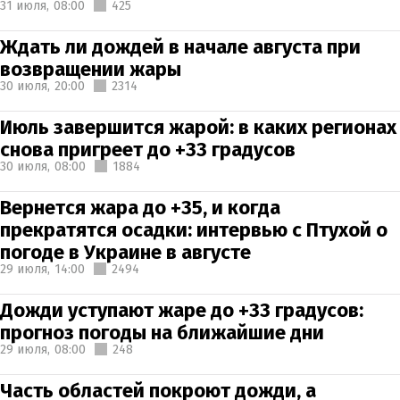
31 июля,
08:00
425
Ждать ли дождей в начале августа при
возвращении жары
30 июля,
20:00
2314
Июль завершится жарой: в каких регионах
снова пригреет до +33 градусов
30 июля,
08:00
1884
Вернется жара до +35, и когда
прекратятся осадки: интервью с Птухой о
погоде в Украине в августе
29 июля,
14:00
2494
Дожди уступают жаре до +33 градусов:
прогноз погоды на ближайшие дни
29 июля,
08:00
248
Часть областей покроют дожди, а