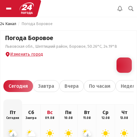
24 Канал
Погода Боровое
Погода Боровое
Львовская обл., Шептицкий район, Боровое, 50.26°С, 24.19°В
Изменить город
Сегодня
Завтра
Вчера
По часам
Недел
Пт
Сб
Вс
Пн
Вт
Ср
Чт
Сегодня
Завтра
09.08
10.08
11.08
12.08
13.08