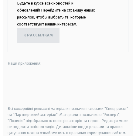
Будьте в курсе всех новостей и
обновлений! Перейдите на страницу наших
рассылок, чтобы выбрать те, которые
соответствуют вашим интересам.
К РАССЫЛКАМ
Наши приложения:
android
apple
smart tv
samsung smart tv
Всі комерційні рекламні матеріали позначені словами "Спецпроєкт"
чи "Партнерський матеріал". Матеріали з позначкою "Експерт",
"Позиція" відображають позицію авторів та героїв. Редакція може
не поділяти їхніх поглядів. Детальніше щодо реклами та правил
цитування можна ознайомитись в правилах користування сайтом.