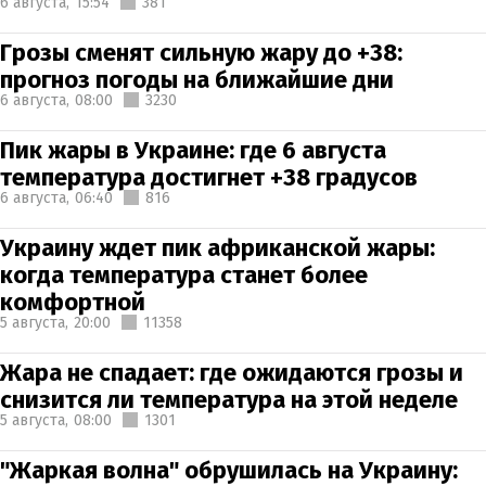
6 августа,
15:54
381
Грозы сменят сильную жару до +38:
прогноз погоды на ближайшие дни
6 августа,
08:00
3230
Пик жары в Украине: где 6 августа
температура достигнет +38 градусов
6 августа,
06:40
816
Украину ждет пик африканской жары:
когда температура станет более
комфортной
5 августа,
20:00
11358
Жара не спадает: где ожидаются грозы и
снизится ли температура на этой неделе
5 августа,
08:00
1301
"Жаркая волна" обрушилась на Украину: