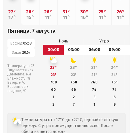
27°
26°
26°
31°
30°
25°
26°
17°
15°
11°
11°
16°
11°
11°
Пятница, 7 августа
Ночь
Утро
Восход:
05:58
00:00
03:00
06:00
09:00
1
Закат:
20:57
Температура С°
23°
23°
21°
24°
Ощущается как
Давление, мм
23°
23°
21°
24°
Влажность, %
760
760
760
761
Ветер, м/с
Вероятность
60
66
74
74
осадков, %
1
2
3
6
2
7
1
9
Температура от +17°C до +27°C, одевайте легкую
одежду. С утра преимущественно ясно. После
обеда начнется дождь.