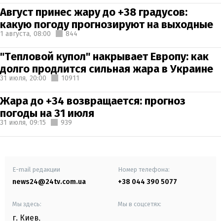
Август принес жару до +38 градусов:
какую погоду прогнозируют на выходные
1 августа,
08:00
844
"Тепловой купол" накрывает Европу: как
долго продлится сильная жара в Украине
31 июля,
20:00
10911
Жара до +34 возвращается: прогноз
погоды на 31 июля
31 июля,
09:15
939
E-mail редакции
Номер телефона:
news24@24tv.com.ua
+38 044 390 5077
Мы здесь:
Мы в соцсетях:
г. Киев
,