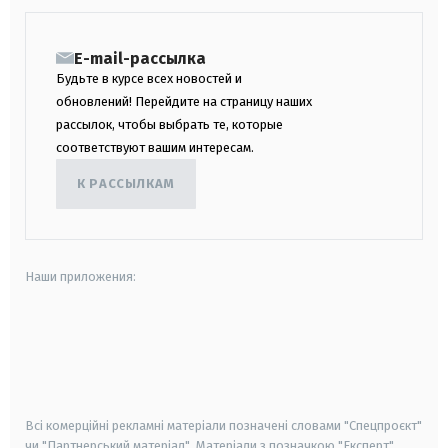
E-mail-рассылка
Будьте в курсе всех новостей и
обновлений! Перейдите на страницу наших
рассылок, чтобы выбрать те, которые
соответствуют вашим интересам.
К РАССЫЛКАМ
Наши приложения:
android
apple
smart tv
samsung smart tv
Всі комерційні рекламні матеріали позначені словами "Спецпроєкт"
чи "Партнерський матеріал". Матеріали з позначкою "Експерт",