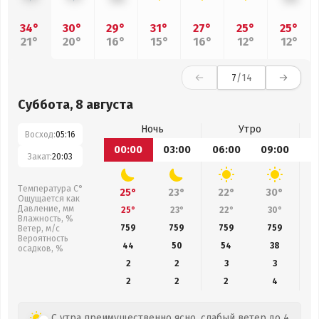
34°
30°
29°
31°
27°
25°
25°
21°
20°
16°
15°
16°
12°
12°
7
/14
Суббота, 8 августа
Ночь
Утро
Восход:
05:16
00:00
03:00
06:00
09:00
1
Закат:
20:03
Температура С°
25°
23°
22°
30°
Ощущается как
Давление, мм
25°
23°
22°
30°
Влажность, %
759
759
759
759
Ветер, м/с
Вероятность
44
50
54
38
осадков, %
2
2
3
3
2
2
2
4
С утра преимущественно ясно, слабый ветер до 4