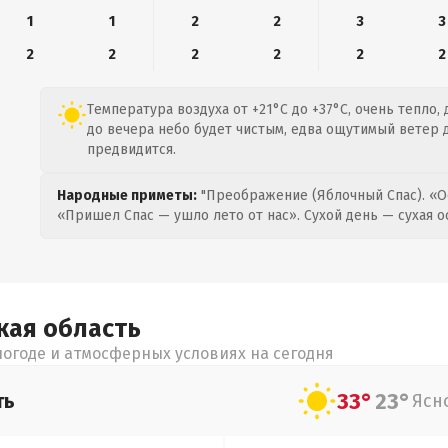
1
1
2
2
3
3
2
2
2
2
2
2
Температура воздуха от +21°C до +37°C, очень тепло, 
до вечера небо будет чистым, едва ощутимый ветер д
предвидится.
Народные приметы:
"Преображение (Яблочный Спас). «О
«Пришел Спас — ушло лето от нас». Сухой день — сухая о
кая
область
огоде и атмосферных условиях на сегодня
33°
23°
ть
Ясн