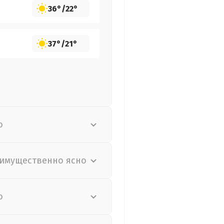
36°
/
22°
37°
/
21°
о
имущественно ясно
о