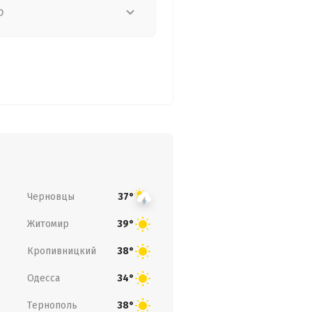
о
Черновцы
37°
Житомир
39°
Кропивницкий
38°
Одесса
34°
Тернополь
38°