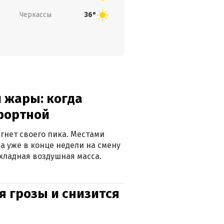
Черкассы
36°
 жары: когда
фортной
гнет своего пика. Местами
 а уже в конце недели на смену
хладная воздушная масса.
я грозы и снизится