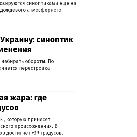
нозируются синоптиками еще на
д дождевого атмосферного
 Украину: синоптик
зменения
 набирать обороты. По
ачнется перестройка
я жара: где
дусов
ры, которую принесет
ского происхождения. В
а достигнет +39 градусов.