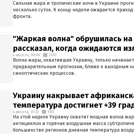
Сильная жара и тропические ночи в Украине прог
несколько суток. К концу недели ожидается прихо
фронта.
"Жаркая волна" обрушилась на
рассказал, когда ожидаются и
4 августа,
08:00
2303
Волна жары, охватившая Украину, только начинает
предварительным прогнозам, ближе к выходным н
синоптических процессов.
Украину накрывает африканска
температура достигнет +39 гра
4 августа,
07:33
900
На этой неделе Украину охватит мощная волна жа
антициклон и горячая воздушная масса субтропиче
большинстве регионов дневная температура воздух