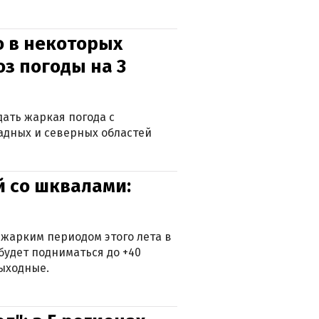
о в некоторых
оз погоды на 3
дать жаркая погода с
падных и северных областей
й со шквалами:
 жарким периодом этого лета в
будет подниматься до +40
выходные.