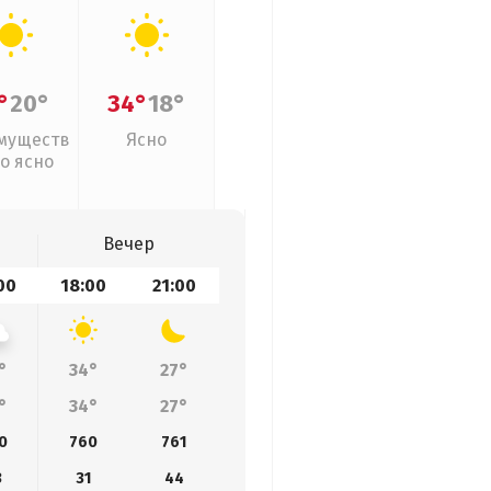
°
20°
34°
18°
муществ
Ясно
о ясно
Вечер
00
18:00
21:00
°
34°
27°
°
34°
27°
0
760
761
3
31
44