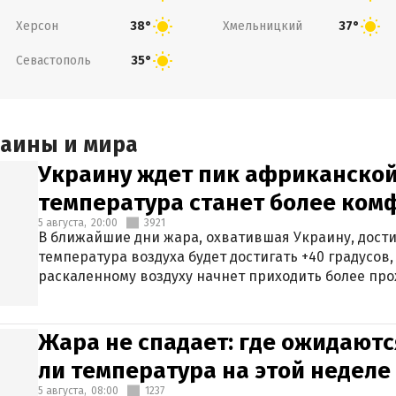
Херсон
Хмельницкий
38°
37°
Севастополь
35°
раины и мира
Украину ждет пик африканской
температура станет более ком
5 августа,
20:00
3921
В ближайшие дни жара, охватившая Украину, дости
температура воздуха будет достигать +40 градусов,
раскаленному воздуху начнет приходить более про
Жара не спадает: где ожидаютс
ли температура на этой неделе
5 августа,
08:00
1237