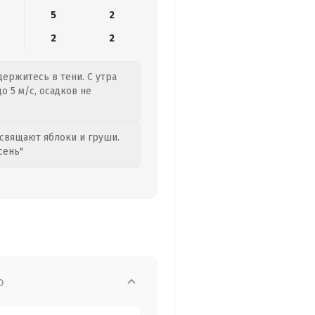
5
2
2
2
держитесь в тени. С утра
о 5 м/с, осадков не
свящают яблоки и груши.
сень"
о