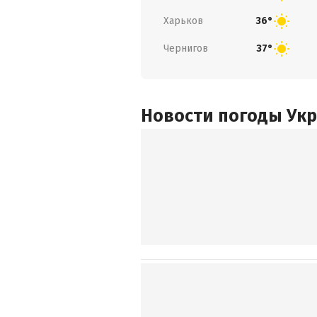
Харьков
36°
Чернигов
37°
Новости погоды Ук