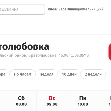
Киев
Львов
Винница
Хмельницкий
толюбовка
льский район, Братолюбовка, 46.98°С, 35.05°В
ера
По часам
Неделя
10 дней
2 недели
Сб
Вс
Пн
08.08
09.08
10.08
1