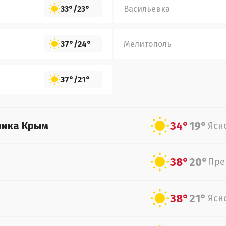
33°
/
23°
Васильевка
37°
/
24°
Мелитополь
37°
/
21°
34°
19°
лика Крым
Ясн
38°
20°
Пре
38°
21°
Ясн