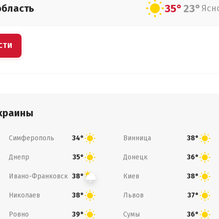
35°
23°
область
Ясн
СТИ
краины
Симферополь
Винница
34°
38°
Днепр
Донецк
35°
36°
Ивано-Франковск
Киев
38°
38°
Николаев
Львов
38°
37°
Ровно
Сумы
39°
36°