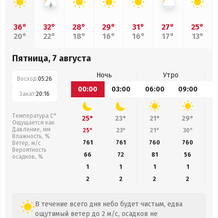
36°
32°
28°
29°
31°
27°
25°
20°
22°
18°
16°
16°
17°
13°
Пятница, 7 августа
Ночь
Утро
Восход:
05:26
00:00
03:00
06:00
09:00
1
Закат:
20:16
Температура С°
25°
23°
21°
29°
Ощущается как
Давление, мм
25°
23°
21°
30°
Влажность, %
761
761
760
760
Ветер, м/с
Вероятность
66
72
81
56
осадков, %
1
1
1
1
2
2
2
2
В течение всего дня небо будет чистым, едва
ощутимый ветер до 2 м/с, осадков не