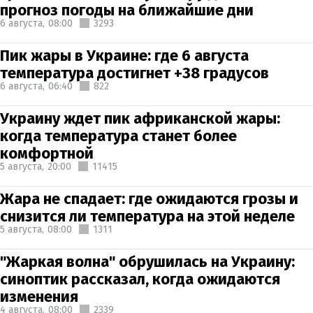
прогноз погоды на ближайшие дни
6 августа,
08:00
3293
Пик жары в Украине: где 6 августа
температура достигнет +38 градусов
6 августа,
06:40
822
Украину ждет пик африканской жары:
когда температура станет более
комфортной
5 августа,
20:00
11415
Жара не спадает: где ожидаются грозы и
снизится ли температура на этой неделе
5 августа,
08:00
1311
"Жаркая волна" обрушилась на Украину:
синоптик рассказал, когда ожидаются
изменения
4 августа,
08:00
2339