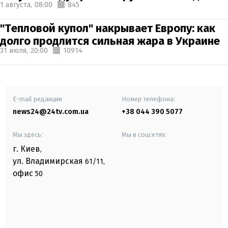
1 августа,
08:00
845
"Тепловой купол" накрывает Европу: как
долго продлится сильная жара в Украине
31 июля,
20:00
10914
E-mail редакции
Номер телефона:
news24@24tv.com.ua
+38 044 390 5077
Мы здесь:
Мы в соцсетях:
г. Киев
,
ул. Владимирская
61/11,
офис
50