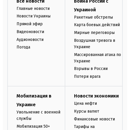
Все новости
Война России с
Главные новости
Украиной
Новости Украины
Ракетные обстрелы
Прямой эфир
Карта боевых действий
Видеоновости
Мирные переговоры
Аудионовости
Воздушная тревога в
Украине
Погода
Массированная атака по
Украине
Взрывы в России
Потери врага
Мобилизация в
Новости экономики
Цена нефти
Украине
Курсы валют
Увольнение с военной
службы
Финансовые новости
Мобилизация 50+
Тарифы на