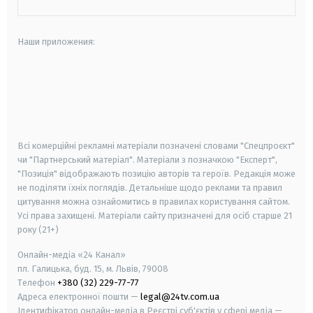
Наши приложения:
android
apple
smart tv
samsung smart tv
Всі комерційні рекламні матеріали позначені словами "Спецпроєкт"
чи "Партнерський матеріал". Матеріали з позначкою "Експерт",
"Позиція" відображають позицію авторів та героїв. Редакція може
не поділяти їхніх поглядів. Детальніше щодо реклами та правил
цитування можна ознайомитись в правилах користування сайтом.
Усі права захищені.
Матеріали сайту призначені для осіб старше
21
року (21+)
Онлайн-медіа «24 Канал»
пл. Галицька, буд. 15, м. Львів, 79008
Телефон
+380 (32) 229-77-77
Адреса електронної пошти —
legal@24tv.com.ua
Ідентифікатор онлайн-медіа в Реєстрі суб'єктів у сфері медіа —