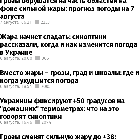
Грозы обрушатся на часть областей на
фоне сильной жары: прогноз погоды на 7
августа
7 августа,
06:21
2233
Жара начнет спадать: синоптики
рассказали, когда и как изменится погода
в Украине
6 августа,
20:00
866
Вместо жары – грозы, град и шквалы: где и
когда ухудшится погода
6 августа,
18:54
2005
Украинцы фиксируют +50 градусов на
"домашних" термометрах: что на это
говорят синоптики
6 августа,
16:46
2094
Грозы сменят сильную жару до +38: