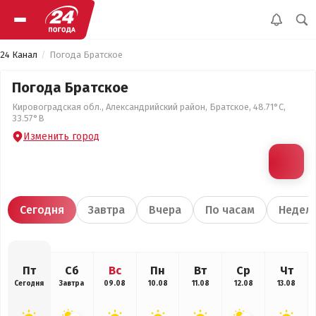
24 Канал
Погода Братское
Погода Братское
Кировоградская обл., Александрийский район, Братское, 48.71°С,
33.57°В
Изменить город
Сегодня
Завтра
Вчера
По часам
Недел
Пт
Сб
Вс
Пн
Вт
Ср
Чт
Сегодня
Завтра
09.08
10.08
11.08
12.08
13.08