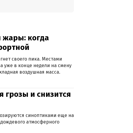
 жары: когда
фортной
гнет своего пика. Местами
 а уже в конце недели на смену
хладная воздушная масса.
я грозы и снизится
нозируются синоптиками еще на
д дождевого атмосферного