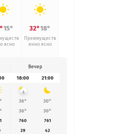
°
15°
32°
18°
муществ
Преимуществ
о ясно
енно ясно
Вечер
00
18:00
21:00
°
36°
30°
°
36°
30°
1
760
761
0
29
42