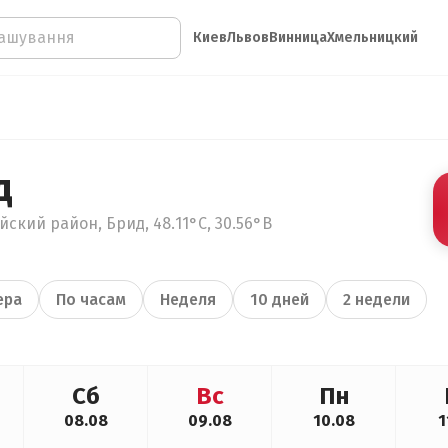
Киев
Львов
Винница
Хмельницкий
д
ский район, Брид, 48.11°С, 30.56°В
ера
По часам
Неделя
10 дней
2 недели
Сб
Вс
Пн
08.08
09.08
10.08
1