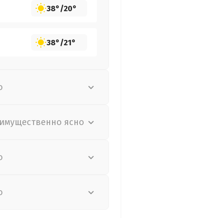
38°
/
20°
38°
/
21°
о
имущественно ясно
о
о