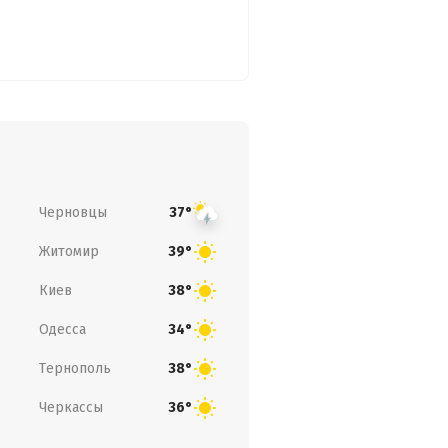
Черновцы
37°
Житомир
39°
Киев
38°
Одесса
34°
Тернополь
38°
Черкассы
36°