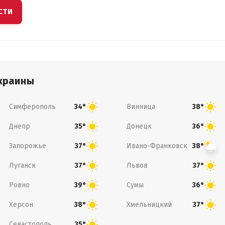
СТИ
краины
Симферополь
Винница
34°
38°
Днепр
Донецк
35°
36°
Запорожье
Ивано-Франковск
37°
38°
Луганск
Львов
37°
37°
Ровно
Сумы
39°
36°
Херсон
Хмельницкий
38°
37°
Севастополь
35°