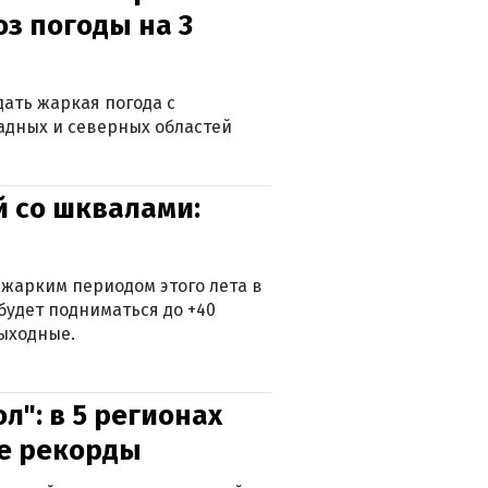
оз погоды на 3
дать жаркая погода с
падных и северных областей
й со шквалами:
 жарким периодом этого лета в
будет подниматься до +40
выходные.
л": в 5 регионах
е рекорды