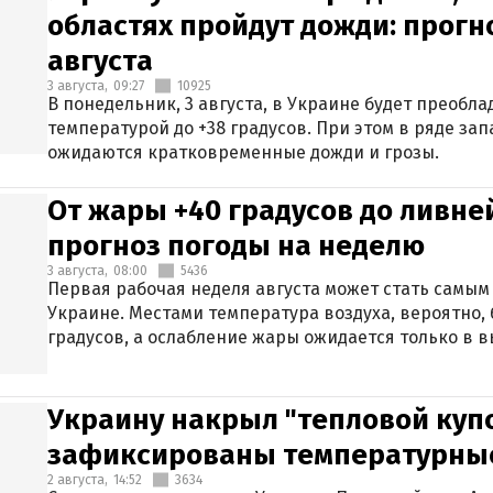
областях пройдут дожди: прогн
августа
3 августа,
09:27
10925
В понедельник, 3 августа, в Украине будет преобла
температурой до +38 градусов. При этом в ряде за
ожидаются кратковременные дожди и грозы.
От жары +40 градусов до ливне
прогноз погоды на неделю
3 августа,
08:00
5436
Первая рабочая неделя августа может стать самым
Украине. Местами температура воздуха, вероятно, 
градусов, а ослабление жары ожидается только в 
Украину накрыл "тепловой купо
зафиксированы температурны
2 августа,
14:52
3634