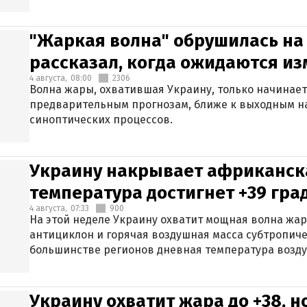
"Жаркая волна" обрушилась на
рассказал, когда ожидаются и
4 августа,
08:00
2306
Волна жары, охватившая Украину, только начинает
предварительным прогнозам, ближе к выходным н
синоптических процессов.
Украину накрывает африканска
температура достигнет +39 гра
4 августа,
07:33
900
На этой неделе Украину охватит мощная волна жа
антициклон и горячая воздушная масса субтропиче
большинстве регионов дневная температура воздух
Украину охватит жара до +38, н