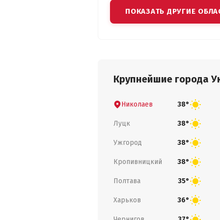
ПОКАЗАТЬ ДРУГИЕ ОБЛА
Крупнейшие города У
Николаев
38°
Луцк
38°
Ужгород
38°
Кропивницкий
38°
Полтава
35°
Харьков
36°
Чернигов
37°