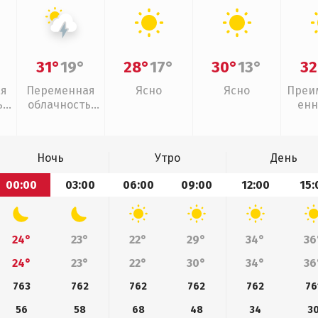
31°
19°
28°
17°
30°
13°
32
ая
Переменная
Ясно
Ясно
Преи
,
облачность,
енн
дь
грозы
Ночь
Утро
День
00:00
03:00
06:00
09:00
12:00
15:
24°
23°
22°
29°
34°
36
24°
23°
22°
30°
34°
36
763
762
762
762
762
76
56
58
68
48
34
3