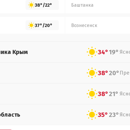
38°
/
22°
Баштанка
37°
/
20°
Вознесенск
34°
19°
лика Крым
Ясн
38°
20°
Пре
38°
21°
Ясн
35°
23°
область
Ясн