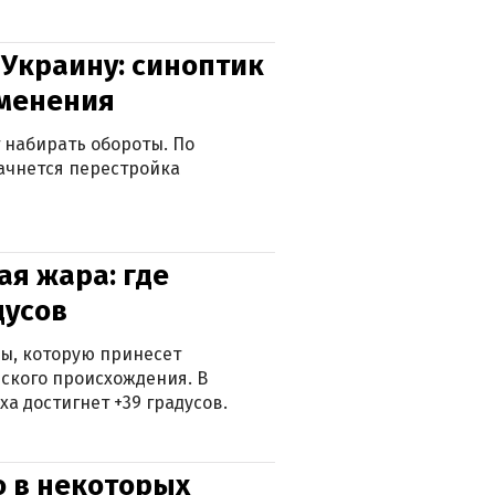
 Украину: синоптик
зменения
 набирать обороты. По
ачнется перестройка
я жара: где
дусов
ры, которую принесет
ского происхождения. В
а достигнет +39 градусов.
о в некоторых