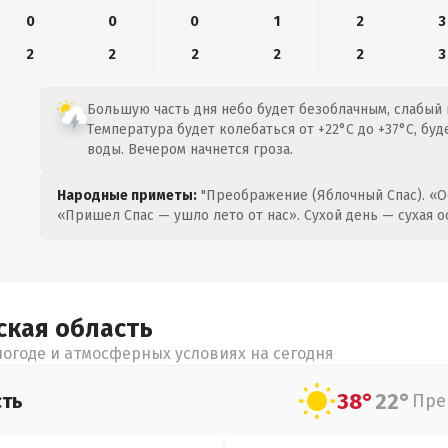
0
0
0
1
2
3
2
2
2
2
2
3
Большую часть дня небо будет безоблачным, слабый в
Температура будет колебаться от +22°C до +37°C, бу
воды. Вечером начнется гроза.
Народные приметы:
"Преображение (Яблочный Спас). «О
«Пришел Спас — ушло лето от нас». Сухой день — сухая о
ская
область
огоде и атмосферных условиях на сегодня
38°
22°
сть
Пре