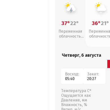
37°
22°
36°
21°
Переменная
Переменн
облачность,
облачность
грозы
слабый дож
Четверг, 6 августа
Восход:
Закат:
05:40
20:27
Температура С°
Ощущается как
Давление, мм
Влажность, %
Ветер, м/с