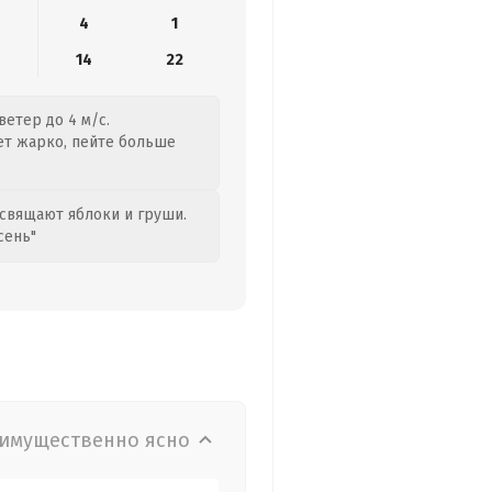
4
1
14
22
етер до 4 м/с.
дет жарко, пейте больше
свящают яблоки и груши.
сень"
имущественно ясно