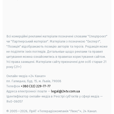
android
apple
smart tv
samsung smart tv
Всі комерційні рекламні матеріали позначені словами "Спецпроєкт"
чи "Партнерський матеріал". Матеріали з позначкою "Експерт",
"Позиція" відображають позицію авторів та героїв. Редакція може
не поділяти їхніх поглядів. Детальніше щодо реклами та правил
цитування можна ознайомитись в правилах користування сайтом.
Усі права захищені.
Матеріали сайту призначені для осіб старше
21
року (21+)
Онлайн-медіа «24 Канал»
пл. Галицька, буд. 15, м. Львів, 79008
Телефон
+380 (32) 229-77-77
Адреса електронної пошти —
legal@24tv.com.ua
Ідентифікатор онлайн-медіа в Реєстрі суб'єктів у сфері медіа —
R40-06057
© 2005—2026,
ПрАТ «Телерадіокомпанія "Люкс"», 24 Канал.