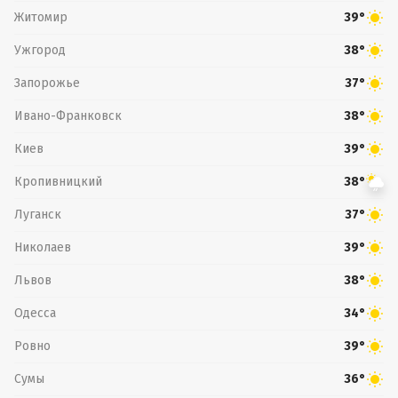
Житомир
39°
Ужгород
38°
Запорожье
37°
Ивано-Франковск
38°
Киев
39°
Кропивницкий
38°
Луганск
37°
Николаев
39°
Львов
38°
Одесса
34°
Ровно
39°
Сумы
36°