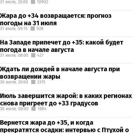
31 июля,
20:00
10902
Жара до +34 возвращается: прогноз
погоды на 31 июля
31 июля,
09:15
928
На Западе припечет до +35: какой будет
погода в начале августа
31 июля,
08:00
427
Ждать ли дождей в начале августа при
возвращении жары
30 июля,
20:00
2315
Июль завершится жарой: в каких регионах
снова пригреет до +33 градусов
30 июля,
08:00
1884
Вернется жара до +35, и когда
прекратятся осадки: интервью с Птухой о