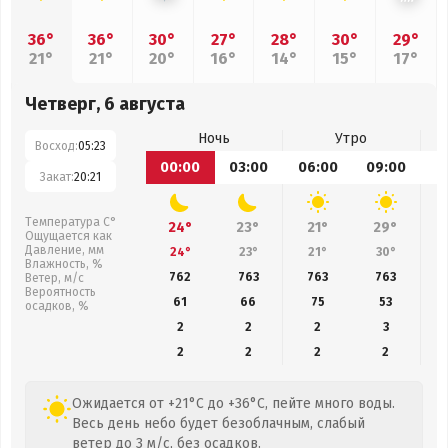
36°
36°
30°
27°
28°
30°
29°
21°
21°
20°
16°
14°
15°
17°
Четверг, 6 августа
Ночь
Утро
Восход:
05:23
00:00
03:00
06:00
09:00
1
Закат:
20:21
Температура С°
24°
23°
21°
29°
Ощущается как
Давление, мм
24°
23°
21°
30°
Влажность, %
762
763
763
763
Ветер, м/с
Вероятность
61
66
75
53
осадков, %
2
2
2
3
2
2
2
2
Ожидается от +21°C до +36°C, пейте много воды.
Весь день небо будет безоблачным, слабый
ветер до 3 м/с, без осадков.