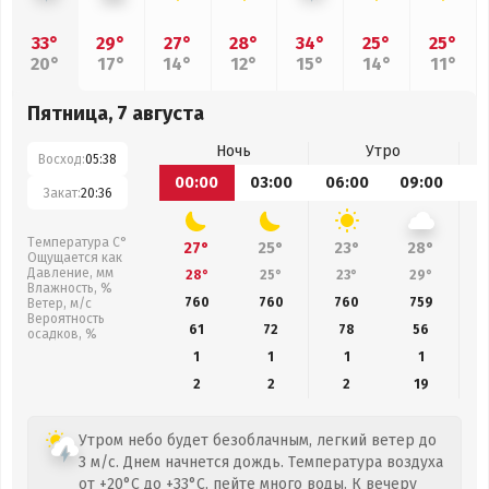
33°
29°
27°
28°
34°
25°
25°
20°
17°
14°
12°
15°
14°
11°
Пятница, 7 августа
Ночь
Утро
Восход:
05:38
00:00
03:00
06:00
09:00
1
Закат:
20:36
Температура С°
27°
25°
23°
28°
Ощущается как
Давление, мм
28°
25°
23°
29°
Влажность, %
760
760
760
759
Ветер, м/с
Вероятность
61
72
78
56
осадков, %
1
1
1
1
2
2
2
19
Утром небо будет безоблачным, легкий ветер до
3 м/с. Днем начнется дождь. Температура воздуха
от +20°C до +33°C, пейте много воды. К вечеру