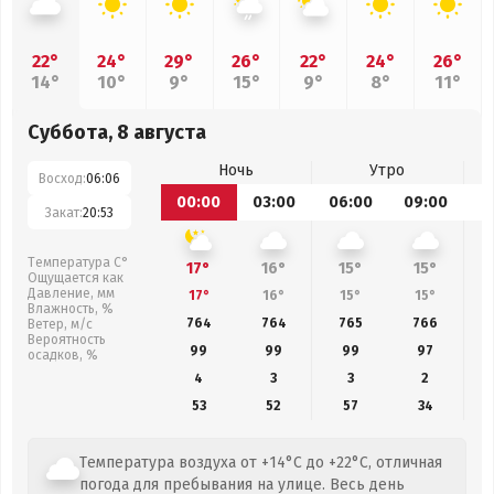
22°
24°
29°
26°
22°
24°
26°
14°
10°
9°
15°
9°
8°
11°
Суббота, 8 августа
Ночь
Утро
Восход:
06:06
00:00
03:00
06:00
09:00
1
Закат:
20:53
Температура С°
17°
16°
15°
15°
Ощущается как
Давление, мм
17°
16°
15°
15°
Влажность, %
764
764
765
766
Ветер, м/с
Вероятность
99
99
99
97
осадков, %
4
3
3
2
53
52
57
34
Температура воздуха от +14°C до +22°C, отличная
погода для пребывания на улице. Весь день