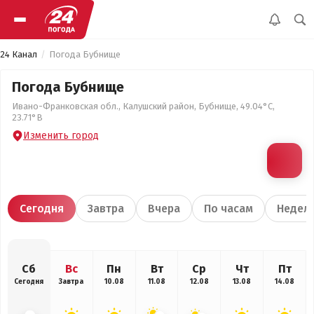
24 Канал
Погода Бубнище
Погода Бубнище
Ивано-Франковская обл., Калушский район, Бубнище, 49.04°С,
23.71°В
Изменить город
Сегодня
Завтра
Вчера
По часам
Недел
Сб
Вс
Пн
Вт
Ср
Чт
Пт
Сегодня
Завтра
10.08
11.08
12.08
13.08
14.08