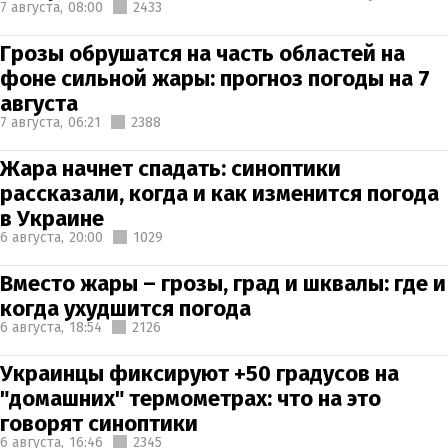
7 августа,
08:00
2433
Грозы обрушатся на часть областей на
фоне сильной жары: прогноз погоды на 7
августа
7 августа,
06:21
2388
Жара начнет спадать: синоптики
рассказали, когда и как изменится погода
в Украине
6 августа,
20:00
1029
Вместо жары – грозы, град и шквалы: где и
когда ухудшится погода
6 августа,
18:54
2126
Украинцы фиксируют +50 градусов на
"домашних" термометрах: что на это
говорят синоптики
6 августа,
16:46
2345