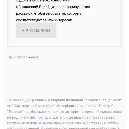
Будьте в курсе всех новостей и
обновлений! Перейдите на страницу наших
рассылок, чтобы выбрать те, которые
соответствуют вашим интересам.
К РАССЫЛКАМ
Наши приложения:
android
apple
smart tv
samsung smart tv
Всі комерційні рекламні матеріали позначені словами "Спецпроєкт"
чи "Партнерський матеріал". Матеріали з позначкою "Експерт",
"Позиція" відображають позицію авторів та героїв. Редакція може
не поділяти їхніх поглядів. Детальніше щодо реклами та правил
цитування можна ознайомитись в правилах користування сайтом.
Усі права захищені.
Матеріали сайту призначені для осіб старше
21