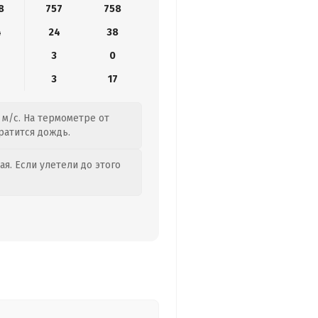
8
757
758
4
24
38
3
0
3
17
 м/с. На термометре от
ратится дождь.
я. Если улетели до этого