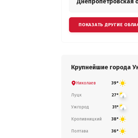
Днепропетровская
ПОКАЗАТЬ ДРУГИЕ ОБЛА
Крупнейшие города У
Николаев
39°
Луцк
27°
Ужгород
31°
Кропивницкий
38°
Полтава
36°