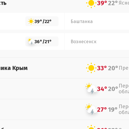
39°
22°
сть
Ясн
39°
/
22°
Баштанка
36°
/
21°
Вознесенск
33°
20°
лика Крым
Пре
Пер
34°
20°
обл
Пер
27°
19°
обл