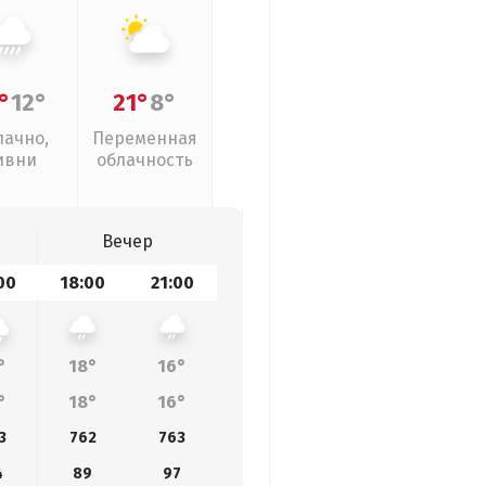
°
12°
21°
8°
лачно,
Переменная
ивни
облачность
Вечер
00
18:00
21:00
°
18°
16°
°
18°
16°
3
762
763
4
89
97