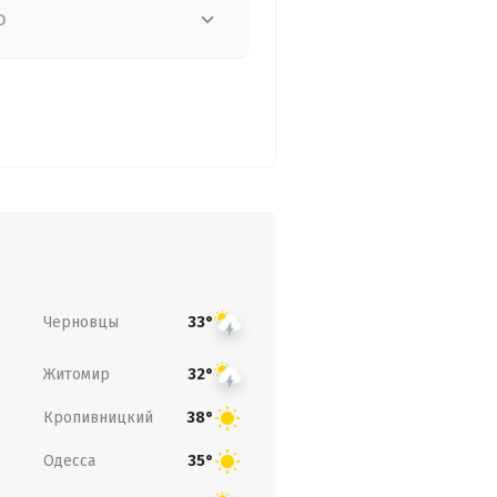
о
Черновцы
33°
Житомир
32°
Кропивницкий
38°
Одесса
35°