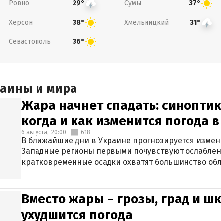
Ровно
Сумы
29°
37°
Херсон
Хмельницкий
38°
31°
Севастополь
36°
раины и мира
Жара начнет спадать: синоптик
когда и как изменится погода 
6 августа,
20:00
618
В ближайшие дни в Украине прогнозируется измен
Западные регионы первыми почувствуют ослаблен
кратковременные осадки охватят большинство обл
Вместо жары – грозы, град и шк
ухудшится погода