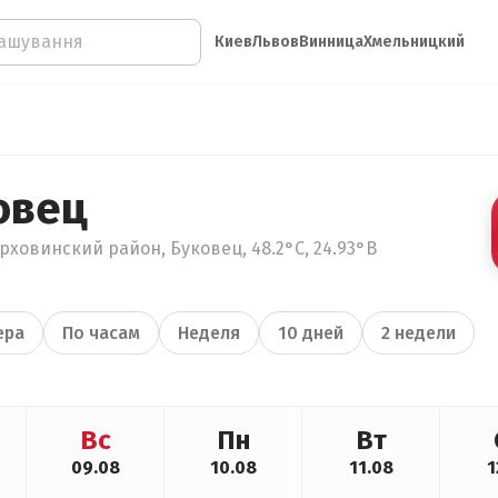
Киев
Львов
Винница
Хмельницкий
овец
ховинский район, Буковец, 48.2°С, 24.93°В
ера
По часам
Неделя
10 дней
2 недели
Вс
Пн
Вт
09.08
10.08
11.08
1