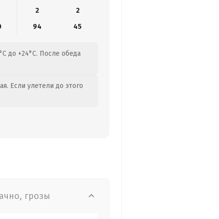
2
2
0
94
45
°C до +24°C. После обеда
я. Если улетели до этого
ачно, грозы