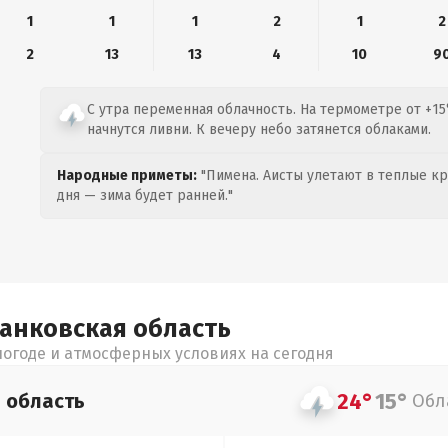
1
1
1
2
1
2
2
13
13
4
10
9
С утра переменная облачность. На термометре от +15
начнутся ливни. К вечеру небо затянется облаками.
Народные приметы:
"Пимена. Аисты улетают в теплые кра
дня — зима будет ранней."
ранковская
область
огоде и атмосферных условиях на сегодня
24°
15°
я
область
Обл