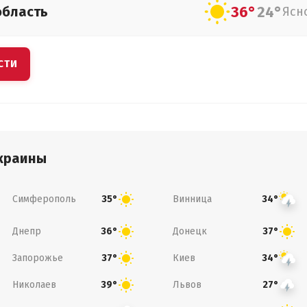
36°
24°
область
Ясн
СТИ
краины
Симферополь
Винница
35°
34°
Днепр
Донецк
36°
37°
Запорожье
Киев
37°
34°
Николаев
Львов
39°
27°