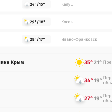
24°
/
15°
Калуш
29°
/
18°
Косов
28°
/
17°
Ивано-Франковск
35°
21°
лика Крым
Пре
Пер
34°
19°
обл
Пер
27°
19°
обл