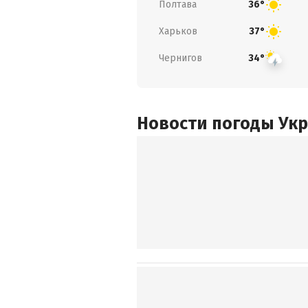
Полтава
36°
Харьков
37°
Чернигов
34°
Новости погоды Ук