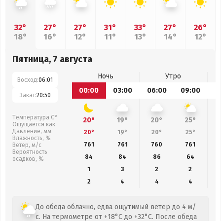
32°
27°
27°
31°
33°
27°
26°
18°
16°
12°
11°
13°
14°
12°
Пятница, 7 августа
Ночь
Утро
Восход:
06:01
00:00
03:00
06:00
09:00
1
Закат:
20:50
Температура С°
20°
19°
20°
25°
Ощущается как
Давление, мм
20°
19°
20°
25°
Влажность, %
761
761
760
761
Ветер, м/с
Вероятность
84
84
86
64
осадков, %
1
3
2
2
2
4
4
4
До обеда облачно, едва ощутимый ветер до 4 м/
с. На термометре от +18°C до +32°C. После обеда