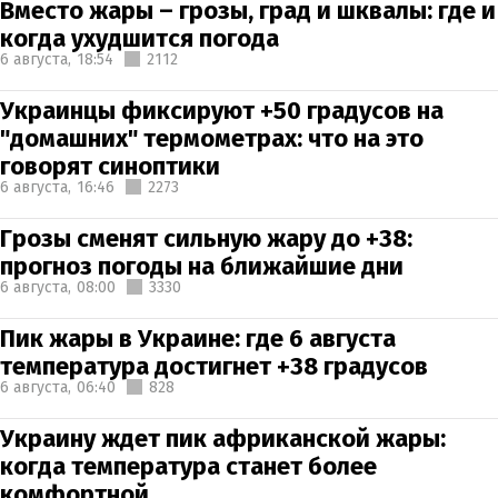
Вместо жары – грозы, град и шквалы: где и
когда ухудшится погода
6 августа,
18:54
2112
Украинцы фиксируют +50 градусов на
"домашних" термометрах: что на это
говорят синоптики
6 августа,
16:46
2273
Грозы сменят сильную жару до +38:
прогноз погоды на ближайшие дни
6 августа,
08:00
3330
Пик жары в Украине: где 6 августа
температура достигнет +38 градусов
6 августа,
06:40
828
Украину ждет пик африканской жары:
когда температура станет более
комфортной