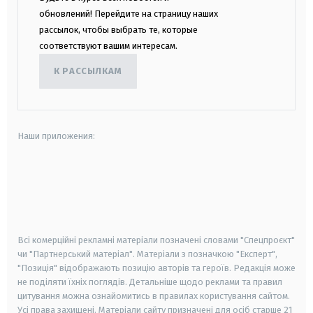
обновлений! Перейдите на страницу наших
рассылок, чтобы выбрать те, которые
соответствуют вашим интересам.
К РАССЫЛКАМ
Наши приложения:
android
apple
smart tv
samsung smart tv
Всі комерційні рекламні матеріали позначені словами "Спецпроєкт"
чи "Партнерський матеріал". Матеріали з позначкою "Експерт",
"Позиція" відображають позицію авторів та героїв. Редакція може
не поділяти їхніх поглядів. Детальніше щодо реклами та правил
цитування можна ознайомитись в правилах користування сайтом.
Усі права захищені.
Матеріали сайту призначені для осіб старше
21