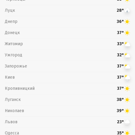
Луцк
28°
Днепр
36°
Донецк
37°
Житомир
33°
Ужгород
32°
Запорожье
37°
Киев
37°
Кропивницкий
37°
Луганск
38°
Николаев
39°
Львов
23°
Одесса
35°