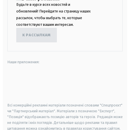
Будьте в курсе всех новостей и
обновлений! Перейдите на страницу наших
рассылок, чтобы выбрать те, которые
соответствуют вашим интересам.
К РАССЫЛКАМ
Наши приложения:
android
apple
smart tv
samsung smart tv
Всі комерційні рекламні матеріали позначені словами "Спецпроєкт"
чи "Партнерський матеріал". Матеріали з позначкою "Експерт",
"Позиція" відображають позицію авторів та героїв. Редакція може
не поділяти їхніх поглядів. Детальніше щодо реклами та правил
цитування можна ознайомитись в правилах користування сайтом.