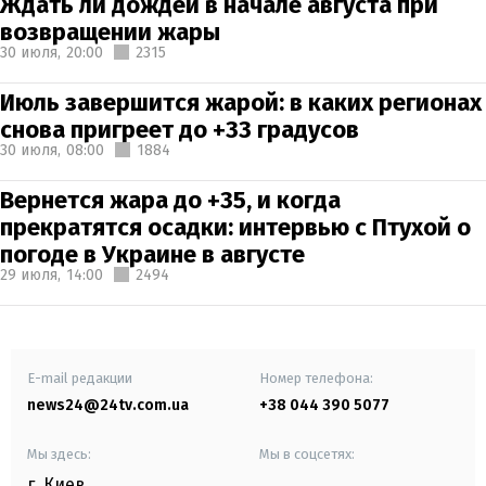
Ждать ли дождей в начале августа при
возвращении жары
30 июля,
20:00
2315
Июль завершится жарой: в каких регионах
снова пригреет до +33 градусов
30 июля,
08:00
1884
Вернется жара до +35, и когда
прекратятся осадки: интервью с Птухой о
погоде в Украине в августе
29 июля,
14:00
2494
E-mail редакции
Номер телефона:
news24@24tv.com.ua
+38 044 390 5077
Мы здесь:
Мы в соцсетях:
г. Киев
,