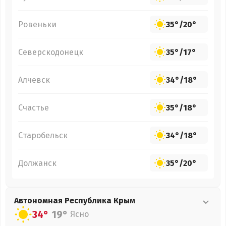
Ровеньки
35°
/
20°
Северскодонецк
35°
/
17°
Алчевск
34°
/
18°
Счастье
35°
/
18°
Старобельск
34°
/
18°
Должанск
35°
/
20°
Автономная Республика Крым
34°
19°
Ясно