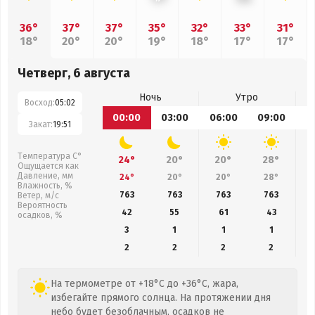
36°
37°
37°
35°
32°
33°
31°
18°
20°
20°
19°
18°
17°
17°
Четверг, 6 августа
Ночь
Утро
Восход:
05:02
00:00
03:00
06:00
09:00
1
Закат:
19:51
Температура С°
24°
20°
20°
28°
Ощущается как
Давление, мм
24°
20°
20°
28°
Влажность, %
763
763
763
763
Ветер, м/с
Вероятность
42
55
61
43
осадков, %
3
1
1
1
2
2
2
2
На термометре от +18°C до +36°C, жара,
избегайте прямого солнца. На протяжении дня
небо будет безоблачным, осадков не