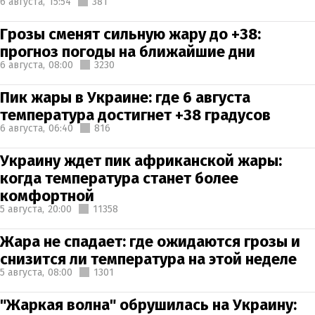
6 августа,
15:54
381
Грозы сменят сильную жару до +38:
прогноз погоды на ближайшие дни
6 августа,
08:00
3230
Пик жары в Украине: где 6 августа
температура достигнет +38 градусов
6 августа,
06:40
816
Украину ждет пик африканской жары:
когда температура станет более
комфортной
5 августа,
20:00
11358
Жара не спадает: где ожидаются грозы и
снизится ли температура на этой неделе
5 августа,
08:00
1301
"Жаркая волна" обрушилась на Украину: