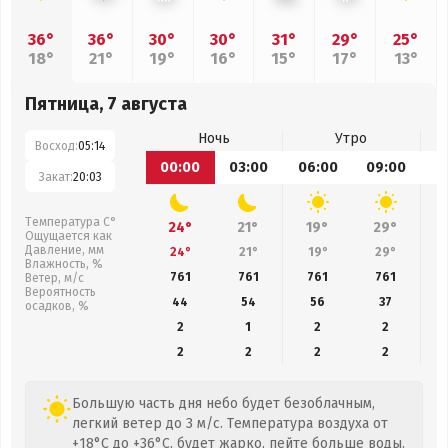
36°
36°
30°
30°
31°
29°
25°
18°
21°
19°
16°
15°
17°
13°
Пятница, 7 августа
Ночь
Утро
Восход:
05:14
00:00
03:00
06:00
09:00
1
Закат:
20:03
Температура С°
24°
21°
19°
29°
Ощущается как
Давление, мм
24°
21°
19°
29°
Влажность, %
761
761
761
761
Ветер, м/с
Вероятность
44
54
56
37
осадков, %
2
1
2
2
2
2
2
2
Большую часть дня небо будет безоблачным,
легкий ветер до 3 м/с. Температура воздуха от
+18°C до +36°C, будет жарко, пейте больше воды.