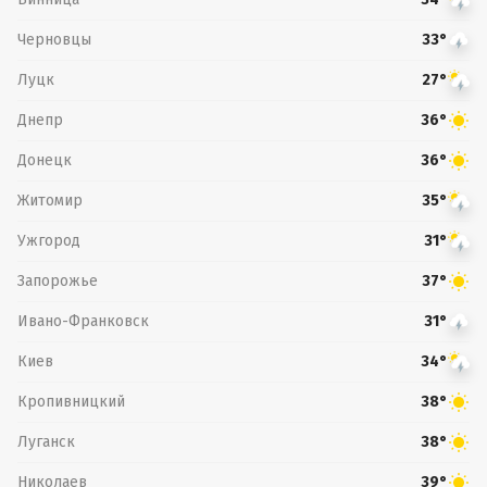
Черновцы
33°
Луцк
27°
Днепр
36°
Донецк
36°
Житомир
35°
Ужгород
31°
Запорожье
37°
Ивано-Франковск
31°
Киев
34°
Кропивницкий
38°
Луганск
38°
Николаев
39°