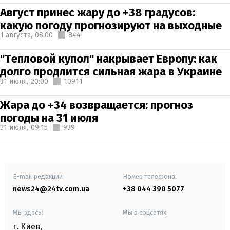
Август принес жару до +38 градусов:
какую погоду прогнозируют на выходные
1 августа,
08:00
844
"Тепловой купол" накрывает Европу: как
долго продлится сильная жара в Украине
31 июля,
20:00
10911
Жара до +34 возвращается: прогноз
погоды на 31 июля
31 июля,
09:15
939
E-mail редакции
Номер телефона:
news24@24tv.com.ua
+38 044 390 5077
Мы здесь:
Мы в соцсетях:
г. Киев
,