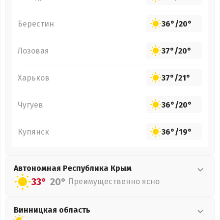
Берестин
36°
/
20°
Лозовая
37°
/
20°
Харьков
37°
/
21°
Чугуев
36°
/
20°
Купянск
36°
/
19°
Автономная Республика Крым
33°
20°
Преимущественно ясно
Винницкая
область