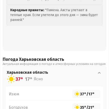
Народные приметы:
"Пимена. Аисты улетают в
теплые края. Если улетели до этого дня — зима будет
ранней."
Погода Харьковская
область
Актуальная информация о погоде и атмосферных условиях на сегодня
Харьковская
область
37°
17°
Ясно
Изюм
37°
/
17°
Богодухов
35°
/
21°