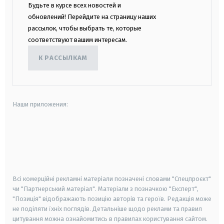
Будьте в курсе всех новостей и
обновлений! Перейдите на страницу наших
рассылок, чтобы выбрать те, которые
соответствуют вашим интересам.
К РАССЫЛКАМ
Наши приложения:
android
apple
smart tv
samsung smart tv
Всі комерційні рекламні матеріали позначені словами "Спецпроєкт"
чи "Партнерський матеріал". Матеріали з позначкою "Експерт",
"Позиція" відображають позицію авторів та героїв. Редакція може
не поділяти їхніх поглядів. Детальніше щодо реклами та правил
цитування можна ознайомитись в правилах користування сайтом.