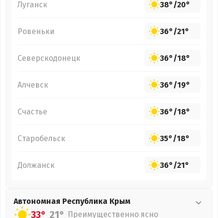
Луганск
38°
/
20°
Ровеньки
36°
/
21°
Северскодонецк
36°
/
18°
Алчевск
36°
/
19°
Счастье
36°
/
18°
Старобельск
35°
/
18°
Должанск
36°
/
21°
Автономная Республика Крым
33°
21°
Преимущественно ясно