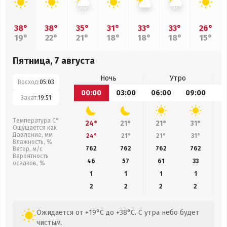
38°
38°
35°
31°
33°
33°
26°
19°
22°
21°
18°
18°
18°
15°
Пятница, 7 августа
Ночь
Утро
Восход:
05:03
00:00
03:00
06:00
09:00
1
Закат:
19:51
Температура С°
24°
21°
21°
31°
Ощущается как
Давление, мм
24°
21°
21°
31°
Влажность, %
762
762
762
762
Ветер, м/с
Вероятность
46
57
61
33
осадков, %
1
1
1
1
2
2
2
2
Ожидается от +19°C до +38°C. С утра небо будет
чистым.