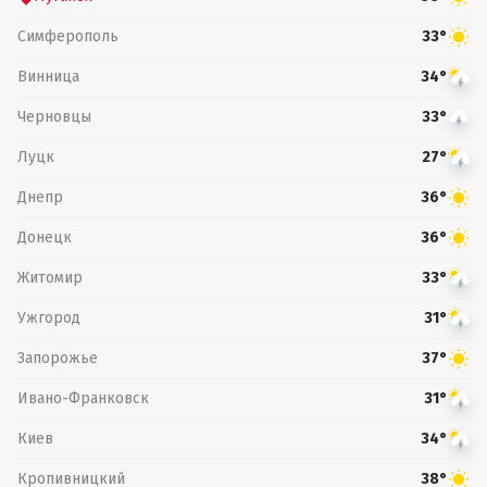
Симферополь
33°
Винница
34°
Черновцы
33°
Луцк
27°
Днепр
36°
Донецк
36°
Житомир
33°
Ужгород
31°
Запорожье
37°
Ивано-Франковск
31°
Киев
34°
Кропивницкий
38°