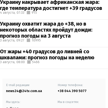
Украину накрывает африканская жара:
где температура достигнет +39 градусов
4 августа,
07:33
915
Украину охватит жара до +38, но в
некоторых областях пройдут дожди:
прогноз погоды на 3 августа
3 августа,
09:27
10995
От жары +40 градусов до ливней со
шквалами: прогноз погоды на неделю
3 августа,
08:00
5466
E-mail редакции
Номер телефона:
news24@24tv.com.ua
+38 044 390 5077
Мы здесь:
Мы в соцсетях: