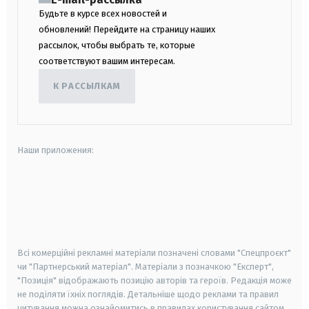
Будьте в курсе всех новостей и
обновлений! Перейдите на страницу наших
рассылок, чтобы выбрать те, которые
соответствуют вашим интересам.
К РАССЫЛКАМ
Наши приложения:
android
apple
smart tv
samsung smart tv
Всі комерційні рекламні матеріали позначені словами "Спецпроєкт"
чи "Партнерський матеріал". Матеріали з позначкою "Експерт",
"Позиція" відображають позицію авторів та героїв. Редакція може
не поділяти їхніх поглядів. Детальніше щодо реклами та правил
цитування можна ознайомитись в правилах користування сайтом.