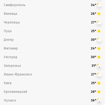
Симферополь
34°
Винница
26°
Черновцы
27°
Луцк
25°
Днепр
30°
Житомир
24°
Ужгород
30°
Запорожье
31°
Ивано-Франковск
27°
Киев
25°
Кропивницкий
28°
Луганск
36°