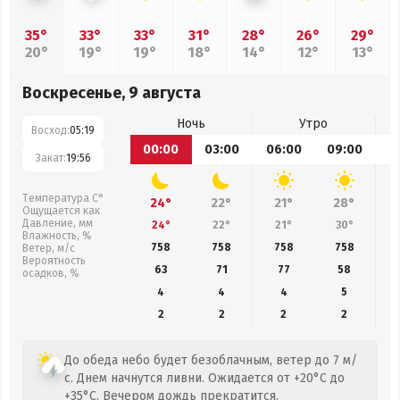
35°
33°
33°
31°
28°
26°
29°
20°
19°
19°
18°
14°
12°
13°
Воскресенье, 9 августа
Ночь
Утро
Восход:
05:19
00:00
03:00
06:00
09:00
1
Закат:
19:56
Температура С°
24°
22°
21°
28°
Ощущается как
Давление, мм
24°
22°
21°
30°
Влажность, %
758
758
758
758
Ветер, м/с
Вероятность
63
71
77
58
осадков, %
4
4
4
5
2
2
2
2
До обеда небо будет безоблачным, ветер до 7 м/
с. Днем начнутся ливни. Ожидается от +20°C до
+35°C. Вечером дождь прекратится.