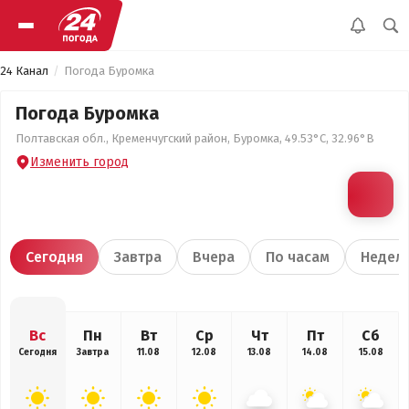
24 Канал
Погода Буромка
Погода Буромка
Полтавская обл., Кременчугский район, Буромка, 49.53°С, 32.96°В
Изменить город
Сегодня
Завтра
Вчера
По часам
Недел
Вс
Пн
Вт
Ср
Чт
Пт
Сб
Сегодня
Завтра
11.08
12.08
13.08
14.08
15.08