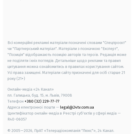
android
apple
smart tv
samsung smart tv
Всі комерційні рекламні матеріали позначені словами "Спецпроєкт"
чи "Партнерський матеріал". Матеріали з позначкою "Експерт",
"Позиція" відображають позицію авторів та героїв. Редакція може
не поділяти їхніх поглядів. Детальніше щодо реклами та правил
цитування можна ознайомитись в правилах користування сайтом.
Усі права захищені.
Матеріали сайту призначені для осіб старше
21
року (21+)
Онлайн-медіа «24 Канал»
пл. Галицька, буд. 15, м. Львів, 79008
Телефон
+380 (32) 229-77-77
Адреса електронної пошти —
legal@24tv.com.ua
Ідентифікатор онлайн-медіа в Реєстрі суб'єктів у сфері медіа —
R40-06057
© 2005—2026,
ПрАТ «Телерадіокомпанія "Люкс"», 24 Канал.