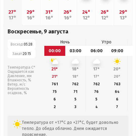
27°
29°
31°
26°
24°
26°
29°
17°
16°
16°
16°
12°
12°
13°
Воскресенье, 9 августа
Ночь
Утро
Восход:
05:28
00:00
03:00
06:00
09:00
1
Закат:
20:15
Температура С°
21°
18°
17°
20°
Ощущается как
Давление, мм
21°
18°
17°
20°
Влажность, %
761
762
762
763
Ветер, м/с
Вероятность
75
71
76
64
осадков, %
6
5
5
6
2
3
4
7
Температура от +17°C до +27°C, будет довольно
тепло. До обеда облачно. Днем ожидается
прояснение.