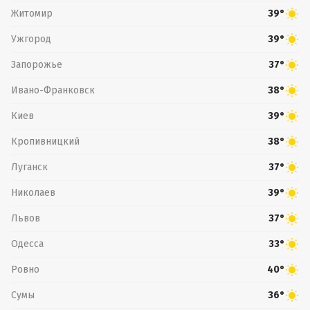
Житомир
39°
Ужгород
39°
Запорожье
37°
Ивано-Франковск
38°
Киев
39°
Кропивницкий
38°
Луганск
37°
Николаев
39°
Львов
37°
Одесса
33°
Ровно
40°
Сумы
36°