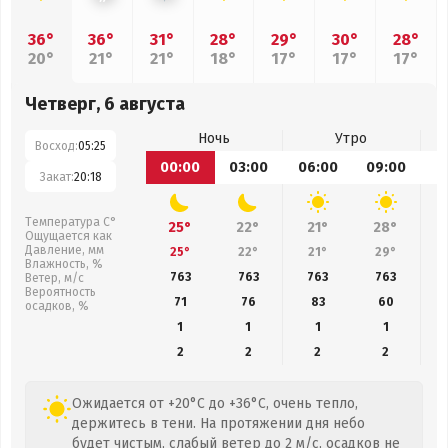
36°
36°
31°
28°
29°
30°
28°
20°
21°
21°
18°
17°
17°
17°
Четверг, 6 августа
Ночь
Утро
Восход:
05:25
00:00
03:00
06:00
09:00
1
Закат:
20:18
Температура С°
25°
22°
21°
28°
Ощущается как
Давление, мм
25°
22°
21°
29°
Влажность, %
763
763
763
763
Ветер, м/с
Вероятность
71
76
83
60
осадков, %
1
1
1
1
2
2
2
2
Ожидается от +20°C до +36°C, очень тепло,
держитесь в тени. На протяжении дня небо
будет чистым, слабый ветер до 2 м/с, осадков не