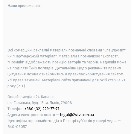
Наши приложения:
android
apple
smart tv
samsung smart tv
Всі комерційні рекламні матеріали позначені словами "Спецпроєкт"
чи "Партнерський матеріал". Матеріали з позначкою "Експерт",
"Позиція" відображають позицію авторів та героїв. Редакція може
не поділяти їхніх поглядів. Детальніше щодо реклами та правил
цитування можна ознайомитись в правилах користування сайтом.
Усі права захищені.
Матеріали сайту призначені для осіб старше
21
року (21+)
Онлайн-медіа «24 Канал»
пл. Галицька, буд. 15, м. Львів, 79008
Телефон
+380 (32) 229-77-77
Адреса електронної пошти —
legal@24tv.com.ua
Ідентифікатор онлайн-медіа в Реєстрі суб'єктів у сфері медіа —
R40-06057