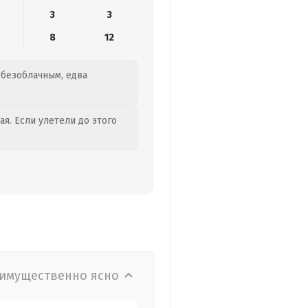
3
3
8
12
 безоблачным, едва
я. Если улетели до этого
имущественно ясно