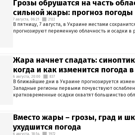
Грозы обрушатся на часть обла
сильной жары: прогноз погоды 
7 августа,
06:21
2122
В пятницу, 7 августа, в Украине местами сохранит
прогнозируют переменную облачность и осадки в р
Жара начнет спадать: синоптик
когда и как изменится погода 
6 августа,
20:00
837
В ближайшие дни в Украине прогнозируется измен
Западные регионы первыми почувствуют ослаблен
кратковременные осадки охватят большинство обл
Вместо жары – грозы, град и шк
ухудшится погода
6 августа,
18:54
1972