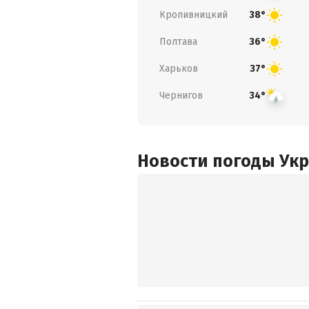
Кропивницкий
38°
Полтава
36°
Харьков
37°
Чернигов
34°
Новости погоды Ук