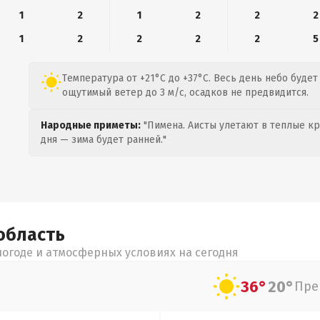
1
2
1
2
2
2
1
2
2
2
2
5
Температура от +21°C до +37°C. Весь день небо будет
ощутимый ветер до 3 м/с, осадков не предвидится.
Народные приметы:
"Пимена. Аисты улетают в теплые кра
дня — зима будет ранней."
область
огоде и атмосферных условиях на сегодня
36°
20°
Пре