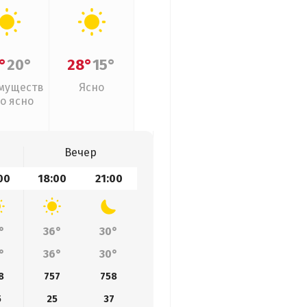
°
20°
28°
15°
муществ
Ясно
о ясно
Вечер
00
18:00
21:00
°
36°
30°
°
36°
30°
8
757
758
5
25
37