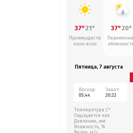
37°
21°
37°
20°
Преимуществ
Переменн
енно ясно
облачность
грозы
Пятница, 7 августа
Восход:
Закат:
05:44
20:22
Температура С°
Ощущается как
Давление, мм
Влажность, %
Ветер, м/с