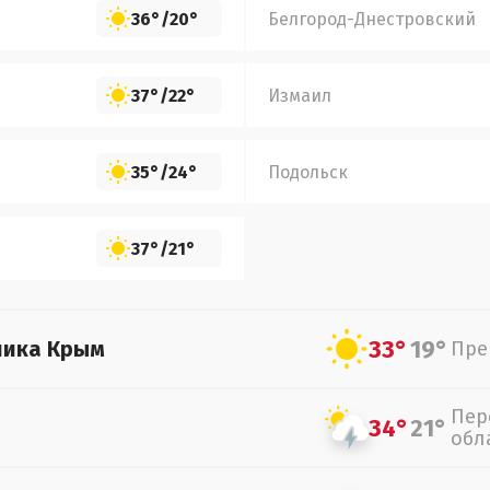
36°
/
20°
Белгород-Днестровский
37°
/
22°
Измаил
35°
/
24°
Подольск
37°
/
21°
33°
19°
лика Крым
Пре
Пер
34°
21°
обл