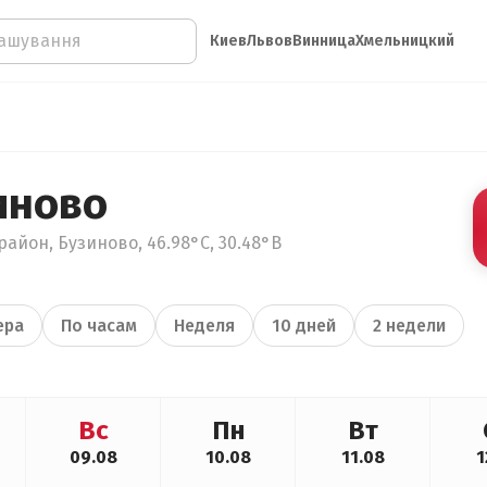
Киев
Львов
Винница
Хмельницкий
иново
район, Бузиново, 46.98°С, 30.48°В
ера
По часам
Неделя
10 дней
2 недели
Вс
Пн
Вт
09.08
10.08
11.08
1