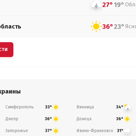
27°
19°
Обл
36°
23°
область
Ясн
СТИ
краины
Симферополь
Винница
33°
34°
Днепр
Донецк
36°
36°
Запорожье
Ивано-Франковск
37°
31°