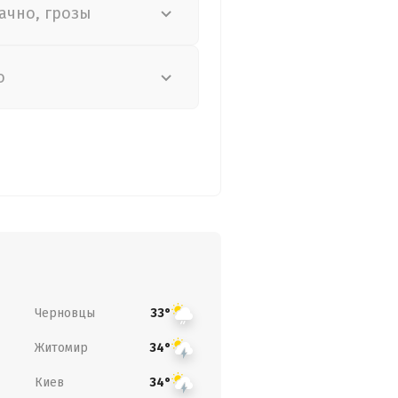
ачно, грозы
о
Черновцы
33°
Житомир
34°
Киев
34°