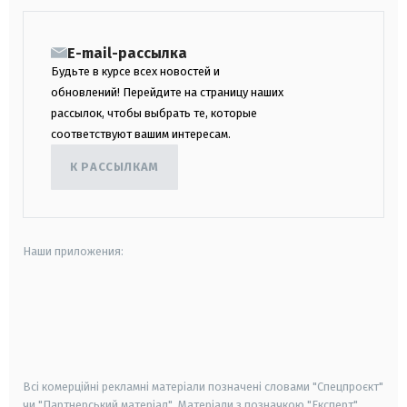
E-mail-рассылка
Будьте в курсе всех новостей и
обновлений! Перейдите на страницу наших
рассылок, чтобы выбрать те, которые
соответствуют вашим интересам.
К РАССЫЛКАМ
Наши приложения:
android
apple
smart tv
samsung smart tv
Всі комерційні рекламні матеріали позначені словами "Спецпроєкт"
чи "Партнерський матеріал". Матеріали з позначкою "Експерт",