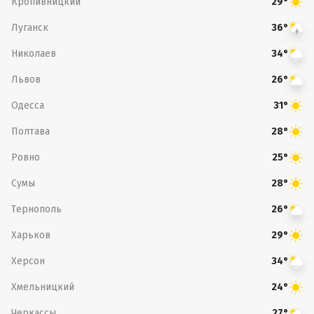
Кропивницкий
29°
Луганск
36°
Николаев
34°
Львов
26°
Одесса
31°
Полтава
28°
Ровно
25°
Сумы
28°
Тернополь
26°
Харьков
29°
Херсон
34°
Хмельницкий
24°
Черкассы
27°