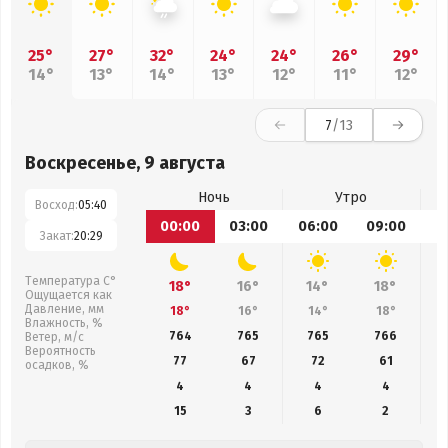
25°
27°
32°
24°
24°
26°
29°
14°
13°
14°
13°
12°
11°
12°
7
/13
Воскресенье, 9 августа
Ночь
Утро
Восход:
05:40
00:00
03:00
06:00
09:00
1
Закат:
20:29
Температура С°
18°
16°
14°
18°
Ощущается как
Давление, мм
18°
16°
14°
18°
Влажность, %
764
765
765
766
Ветер, м/с
Вероятность
77
67
72
61
осадков, %
4
4
4
4
15
3
6
2