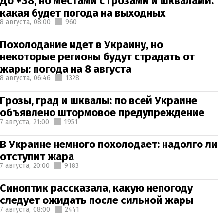
До +38, но местами с грозами и шквалами:
какая будет погода на выходных
8 августа,
08:00
960
Похолодание идет в Украину, но
некоторые регионы будут страдать от
жары: погода на 8 августа
8 августа,
06:46
1328
Грозы, град и шквалы: по всей Украине
объявлено штормовое предупреждение
7 августа,
21:00
1951
В Украине немного похолодает: надолго ли
отступит жара
7 августа,
20:00
9183
Синоптик рассказала, какую непогоду
следует ожидать после сильной жары
7 августа,
08:00
2441