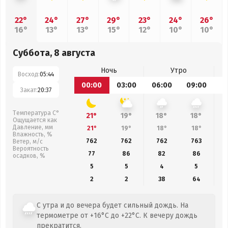
22°
24°
27°
29°
23°
24°
26°
16°
13°
13°
15°
12°
10°
10°
Суббота, 8 августа
Ночь
Утро
Восход:
05:44
00:00
03:00
06:00
09:00
1
Закат:
20:37
Температура С°
21°
19°
18°
18°
Ощущается как
Давление, мм
21°
19°
18°
18°
Влажность, %
762
762
762
763
Ветер, м/с
Вероятность
77
86
82
86
осадков, %
5
5
4
5
2
2
38
64
С утра и до вечера будет сильный дождь. На
термометре от +16°C до +22°C. К вечеру дождь
прекратится.