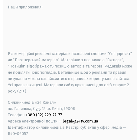
Наши приложения:
android
apple
smart tv
samsung smart tv
Всі комерційні рекламні матеріали позначені словами "Спецпроєкт"
чи "Партнерський матеріал". Матеріали з позначкою "Експерт",
"Позиція" відображають позицію авторів та героїв. Редакція може
не поділяти їхніх поглядів. Детальніше щодо реклами та правил
цитування можна ознайомитись в правилах користування сайтом.
Усі права захищені.
Матеріали сайту призначені для осіб старше
21
року (21+)
Онлайн-медіа «24 Канал»
пл. Галицька, буд. 15, м. Львів, 79008
Телефон
+380 (32) 229-77-77
Адреса електронної пошти —
legal@24tv.com.ua
Ідентифікатор онлайн-медіа в Реєстрі суб'єктів у сфері медіа —
R40-06057