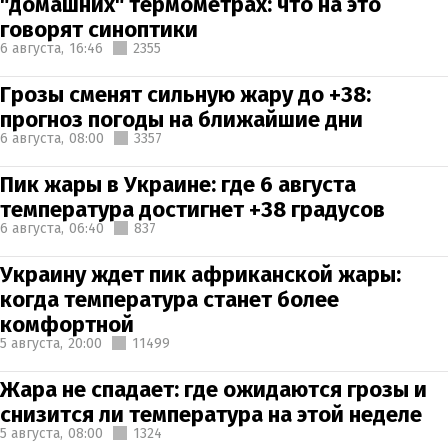
"домашних" термометрах: что на это
говорят синоптики
6 августа,
16:46
2355
Грозы сменят сильную жару до +38:
прогноз погоды на ближайшие дни
6 августа,
08:00
3357
Пик жары в Украине: где 6 августа
температура достигнет +38 градусов
6 августа,
06:40
837
Украину ждет пик африканской жары:
когда температура станет более
комфортной
5 августа,
20:00
11499
Жара не спадает: где ожидаются грозы и
снизится ли температура на этой неделе
5 августа,
08:00
1324