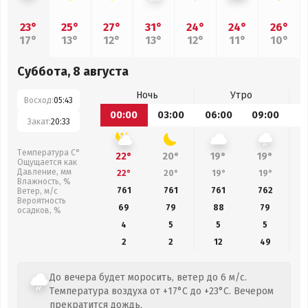
23°
25°
27°
31°
24°
24°
26°
17°
13°
12°
13°
12°
11°
10°
Суббота, 8 августа
Ночь
Утро
Восход:
05:43
00:00
03:00
06:00
09:00
1
Закат:
20:33
Температура С°
22°
20°
19°
19°
Ощущается как
Давление, мм
22°
20°
19°
19°
Влажность, %
761
761
761
762
Ветер, м/с
Вероятность
69
79
88
79
осадков, %
4
5
5
5
2
2
12
49
До вечера будет моросить, ветер до 6 м/с.
Температура воздуха от +17°C до +23°C. Вечером
прекратится дождь.