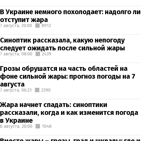
В Украине немного похолодает: надолго ли
отступит жара
7 августа,
20:00
8912
Синоптик рассказала, какую непогоду
следует ожидать после сильной жары
7 августа,
08:00
2439
Грозы обрушатся на часть областей на
фоне сильной жары: прогноз погоды на 7
августа
7 августа,
06:21
2390
Жара начнет спадать: синоптики
рассказали, когда и как изменится погода
в Украине
6 августа,
20:00
1048
Вместо жары – грозы, град и шквалы: где и