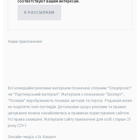
соответствуют вашим интересам.
К РАССЫЛКАМ
Наши приложения:
android
apple
smart tv
samsung smart tv
Всі комерційні рекламні матеріали позначені словами "Спецпроєкт"
чи "Партнерський матеріал". Матеріали з позначкою "Експерт",
"Позиція" відображають позицію авторів та героїв. Редакція може
не поділяти їхніх поглядів. Детальніше щодо реклами та правил
цитування можна ознайомитись в правилах користування сайтом.
Усі права захищені.
Матеріали сайту призначені для осіб старше
21
року (21+)
Онлайн-медіа «24 Канал»