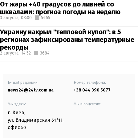
От жары +40 градусов до ливней со
шквалами: прогноз погоды на неделю
3 августа,
08:00
5465
Украину накрыл "тепловой купол": в 5
регионах зафиксированы температурные
рекорды
2 августа,
14:52
3684
E-mail редакции
Номер телефона:
news24@24tv.com.ua
+38 044 390 5077
Мы здесь:
Мы в соцсетях:
г. Киев
,
ул. Владимирская
61/11,
офис
50