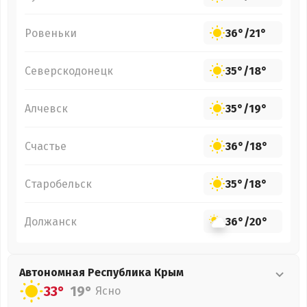
Ровеньки
36°
/
21°
Северскодонецк
35°
/
18°
Алчевск
35°
/
19°
Счастье
36°
/
18°
Старобельск
35°
/
18°
Должанск
36°
/
20°
Автономная Республика Крым
33°
19°
Ясно