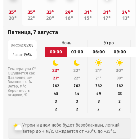
35°
35°
33°
29°
31°
31°
24°
20°
22°
20°
16°
15°
17°
13°
Пятница, 7 августа
Ночь
Утро
Восход:
05:08
00:00
03:00
06:00
09:00
1
Закат:
19:54
Температура С°
23°
22°
21°
30°
Ощущается как
Давление, мм
23°
22°
21°
30°
Влажность, %
762
762
762
762
Ветер, м/с
Вероятность
45
44
49
33
осадков, %
3
3
3
2
2
2
2
2
Утром и днем небо будет безоблачным, легкий
ветер до 4 м/с. Ожидается от +20°C до +35°C.