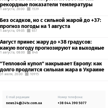
рекордные показатели температуры
1 августа,
20:00
1539
Без осадков, но с сильной жарой до +37:
прогноз погоды на 1 августа
1 августа,
09:05
657
Август принес жару до +38 градусов:
какую погоду прогнозируют на выходные
1 августа,
08:00
846
"Тепловой купол" накрывает Европу: как
долго продлится сильная жара в Украине
31 июля,
20:00
10915
E-mail редакции
Номер телефона:
news24@24tv.com.ua
+38 044 390 5077