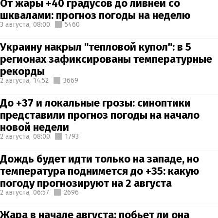
От жары +40 градусов до ливней со
шквалами: прогноз погоды на неделю
3 августа,
08:00
5460
Украину накрыл "тепловой купол": в 5
регионах зафиксированы температурные
рекорды
2 августа,
14:52
3669
До +37 и локальные грозы: синоптики
представили прогноз погоды на начало
новой недели
2 августа,
08:00
1793
Дождь будет идти только на западе, но
температура поднимется до +35: какую
погоду прогнозируют на 2 августа
2 августа,
06:57
2696
Жара в начале августа: побьет ли она