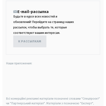
E-mail-рассылка
Будьте в курсе всех новостей и
обновлений! Перейдите на страницу наших
рассылок, чтобы выбрать те, которые
соответствуют вашим интересам.
К РАССЫЛКАМ
Наши приложения:
android
apple
smart tv
samsung smart tv
Всі комерційні рекламні матеріали позначені словами "Спецпроєкт"
чи "Партнерський матеріал". Матеріали з позначкою "Експерт",