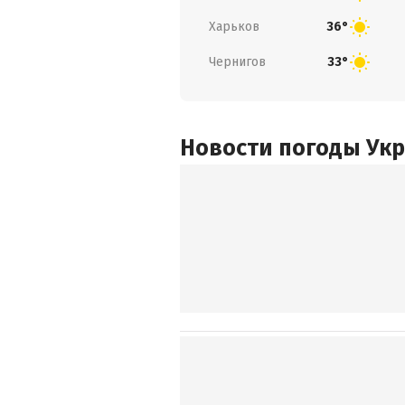
Харьков
36°
Чернигов
33°
Новости погоды Ук