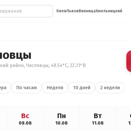
Киев
Львов
Винница
Хмельницкий
ловцы
кий район, Часловцы, 48.54°С, 22.31°В
ера
По часам
Неделя
10 дней
2 недели
Вс
Пн
Вт
09.08
10.08
11.08
1