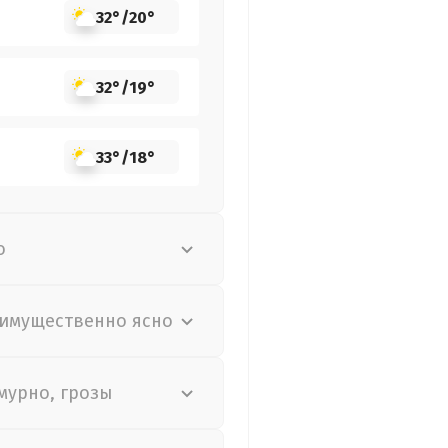
32°
/
20°
32°
/
19°
33°
/
18°
о
имущественно ясно
мурно, грозы