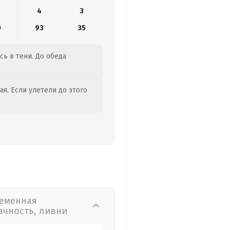
4
3
0
93
35
сь в тени. До обеда
я. Если улетели до этого
еменная
ачность, ливни