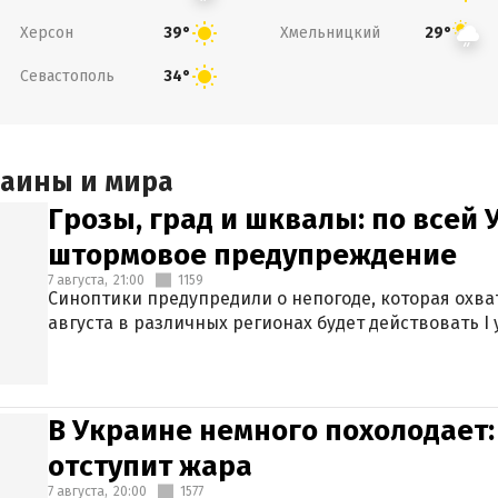
Херсон
Хмельницкий
39°
29°
Севастополь
34°
раины и мира
Грозы, град и шквалы: по всей
штормовое предупреждение
7 августа,
21:00
1159
Синоптики предупредили о непогоде, которая охват
августа в различных регионах будет действовать I
В Украине немного похолодает:
отступит жара
7 августа,
20:00
1577