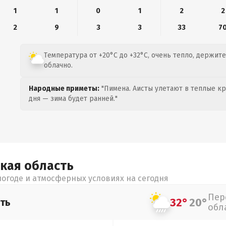
1
1
0
1
2
2
2
9
3
3
33
7
Температура от +20°C до +32°C, очень тепло, держите
облачно.
Народные приметы:
"Пимена. Аисты улетают в теплые кра
дня — зима будет ранней."
ская
область
огоде и атмосферных условиях на сегодня
Пер
32°
20°
ть
обл