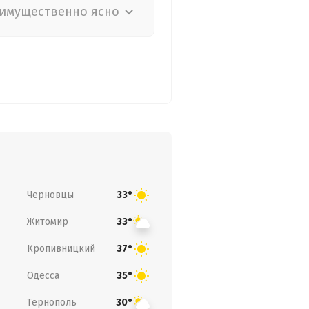
имущественно ясно
Черновцы
33°
Житомир
33°
Кропивницкий
37°
Одесса
35°
Тернополь
30°