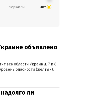
Черкассы
38°
 Украине объявлено
ит все области Украины. 7 и 8
 уровень опасности (желтый).
 надолго ли