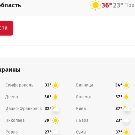
36°
23°
область
Пре
СТИ
краины
Симферополь
Винница
33°
34°
Днепр
Донецк
36°
37°
Ивано-Франковск
Киев
32°
37°
Николаев
Львов
39°
23°
Ровно
Сумы
27°
37°