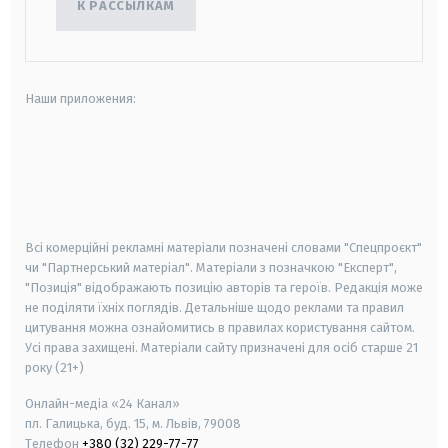
К РАССЫЛКАМ
Наши приложения:
android
apple
smart tv
samsung smart tv
Всі комерційні рекламні матеріали позначені словами "Спецпроєкт"
чи "Партнерський матеріал". Матеріали з позначкою "Експерт",
"Позиція" відображають позицію авторів та героїв. Редакція може
не поділяти їхніх поглядів. Детальніше щодо реклами та правил
цитування можна ознайомитись в правилах користування сайтом.
Усі права захищені.
Матеріали сайту призначені для осіб старше
21
року (21+)
Онлайн-медіа «24 Канал»
пл. Галицька, буд. 15, м. Львів, 79008
Телефон
+380 (32) 229-77-77