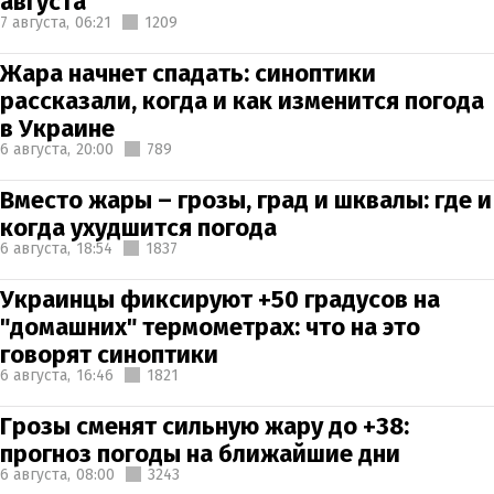
августа
7 августа,
06:21
1209
Жара начнет спадать: синоптики
рассказали, когда и как изменится погода
в Украине
6 августа,
20:00
789
Вместо жары – грозы, град и шквалы: где и
когда ухудшится погода
6 августа,
18:54
1837
Украинцы фиксируют +50 градусов на
"домашних" термометрах: что на это
говорят синоптики
6 августа,
16:46
1821
Грозы сменят сильную жару до +38:
прогноз погоды на ближайшие дни
6 августа,
08:00
3243