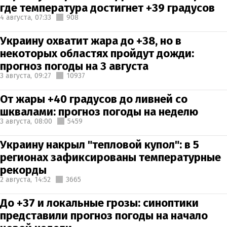
где температура достигнет +39 градусов
4 августа,
07:33
908
Украину охватит жара до +38, но в
некоторых областях пройдут дожди:
прогноз погоды на 3 августа
3 августа,
09:27
10937
От жары +40 градусов до ливней со
шквалами: прогноз погоды на неделю
3 августа,
08:00
5459
Украину накрыл "тепловой купол": в 5
регионах зафиксированы температурные
рекорды
2 августа,
14:52
3665
До +37 и локальные грозы: синоптики
представили прогноз погоды на начало