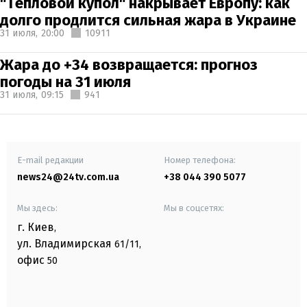
"Тепловой купол" накрывает Европу: как
долго продлится сильная жара в Украине
31 июля,
20:00
10911
Жара до +34 возвращается: прогноз
погоды на 31 июля
31 июля,
09:15
941
E-mail редакции
Номер телефона:
news24@24tv.com.ua
+38 044 390 5077
Мы здесь:
Мы в соцсетях:
г. Киев
,
ул. Владимирская
61/11,
офис
50