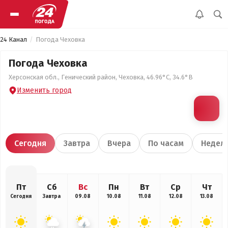
24 Канал
Погода Чеховка
Погода Чеховка
Херсонская обл., Генический район, Чеховка, 46.96°С, 34.6°В
Изменить город
Сегодня
Завтра
Вчера
По часам
Недел
Пт
Сб
Вс
Пн
Вт
Ср
Чт
Сегодня
Завтра
09.08
10.08
11.08
12.08
13.08