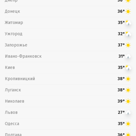
Днепр
36°
Донецк
36°
Житомир
35°
Ужгород
32°
Запорожье
37°
Ивано-Франковск
31°
Киев
35°
Кропивницкий
38°
Луганск
38°
Николаев
39°
Львов
27°
Одесса
35°
Полтава
36°