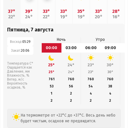
37°
39°
33°
33°
35°
33°
28°
22°
24°
22°
19°
19°
20°
16°
Пятница, 7 августа
Ночь
Утро
Восход:
05:29
00:00
03:00
06:00
09:00
1
Закат:
20:06
Температура С°
25°
24°
23°
30°
Ощущается как
Давление, мм
25°
24°
23°
30°
Влажность, %
761
760
760
760
Ветер, м/с
Вероятность
53
56
54
38
осадков, %
1
2
4
4
2
2
2
2
На термометре от +22°C до +37°C. Весь день небо
будет чистым, осадков не предвидится.