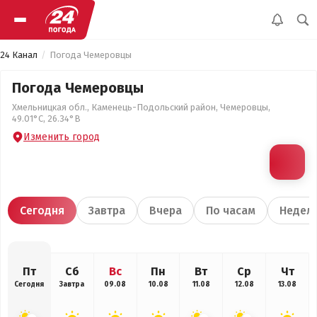
24 Канал
Погода Чемеровцы
Погода Чемеровцы
Хмельницкая обл., Каменець-Подольский район, Чемеровцы,
49.01°С, 26.34°В
Изменить город
Сегодня
Завтра
Вчера
По часам
Недел
Пт
Сб
Вс
Пн
Вт
Ср
Чт
Сегодня
Завтра
09.08
10.08
11.08
12.08
13.08