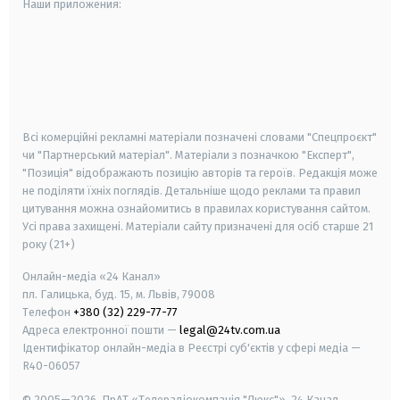
Наши приложения:
android
apple
smart tv
samsung smart tv
Всі комерційні рекламні матеріали позначені словами "Спецпроєкт"
чи "Партнерський матеріал". Матеріали з позначкою "Експерт",
"Позиція" відображають позицію авторів та героїв. Редакція може
не поділяти їхніх поглядів. Детальніше щодо реклами та правил
цитування можна ознайомитись в правилах користування сайтом.
Усі права захищені.
Матеріали сайту призначені для осіб старше
21
року (21+)
Онлайн-медіа «24 Канал»
пл. Галицька, буд. 15, м. Львів, 79008
Телефон
+380 (32) 229-77-77
Адреса електронної пошти —
legal@24tv.com.ua
Ідентифікатор онлайн-медіа в Реєстрі суб'єктів у сфері медіа —
R40-06057
© 2005—2026,
ПрАТ «Телерадіокомпанія "Люкс"», 24 Канал.