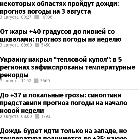
некоторых областях пройдут дожди:
прогноз погоды на 3 августа
3 августа,
09:27
10936
От жары +40 градусов до ливней со
шквалами: прогноз погоды на неделю
3 августа,
08:00
5458
Украину накрыл "тепловой купол": в 5
регионах зафиксированы температурные
рекорды
2 августа,
14:52
3660
До +37 и локальные грозы: синоптики
представили прогноз погоды на начало
новой недели
2 августа,
08:00
1793
Дождь будет идти только на западе, но
температура поднимется до +35: какую