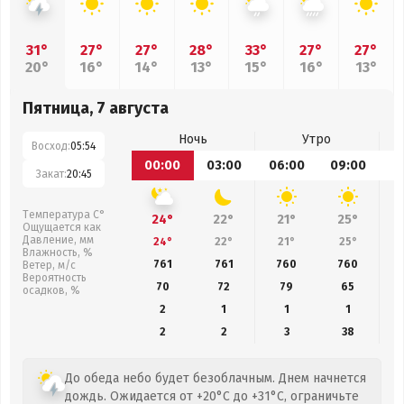
31°
27°
27°
28°
33°
27°
27°
20°
16°
14°
13°
15°
16°
13°
Пятница, 7 августа
Ночь
Утро
Восход:
05:54
00:00
03:00
06:00
09:00
1
Закат:
20:45
Температура С°
24°
22°
21°
25°
Ощущается как
Давление, мм
24°
22°
21°
25°
Влажность, %
761
761
760
760
Ветер, м/с
Вероятность
70
72
79
65
осадков, %
2
1
1
1
2
2
3
38
До обеда небо будет безоблачным. Днем начнется
дождь. Ожидается от +20°C до +31°C, ограничьте