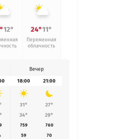
°
12°
24°
11°
менная
Переменная
ачность
облачность
Вечер
00
18:00
21:00
°
31°
27°
°
34°
29°
9
759
760
4
59
70