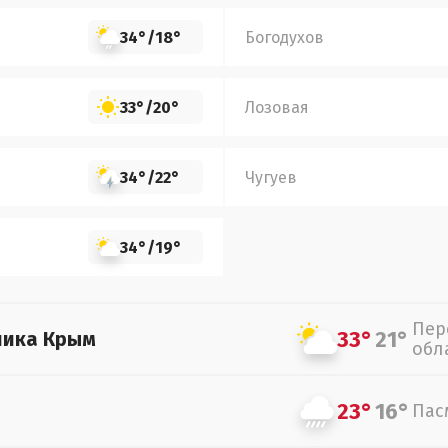
34°
/
18°
Богодухов
33°
/
20°
Лозовая
34°
/
22°
Чугуев
34°
/
19°
Пер
33°
21°
лика Крым
обл
23°
16°
Пас