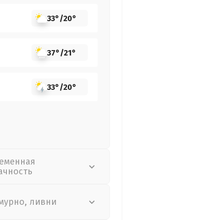
33°
/
20°
37°
/
21°
33°
/
20°
еменная
ачность
мурно, ливни