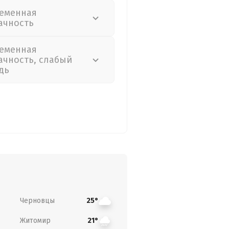
еменная
ачность
еменная
ачность, слабый
дь
Черновцы
25°
Житомир
21°