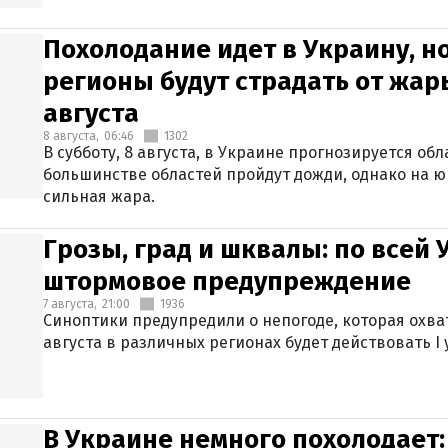
Похолодание идет в Украину, н
регионы будут страдать от жары
августа
8 августа,
06:46
1302
В субботу, 8 августа, в Украине прогнозируется об
большинстве областей пройдут дожди, однако на ю
сильная жара.
Грозы, град и шквалы: по всей
штормовое предупреждение
7 августа,
21:00
1936
Синоптики предупредили о непогоде, которая охват
августа в различных регионах будет действовать I
В Украине немного похолодает: