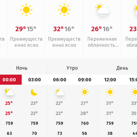
29°
15°
32°
16°
26°
16°
23
тв
Преимуществ
Преимуществ
Переменная
Пере
о
енно ясно
енно ясно
облачность,
обл
ливни
Ночь
Утро
День
00:00
03:00
06:00
09:00
12:00
15:
25°
23°
22°
27°
31°
33
25°
23°
22°
28°
31°
35
759
759
759
760
759
75
63
70
73
56
38
4