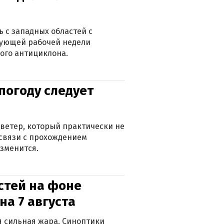
 с западных областей с
дующей рабочей недели
ого антициклона.
погоду следует
ветер, который практически не
в связи с прохождением
зменится.
стей на фоне
на 7 августа
ся сильная жара. Синоптики