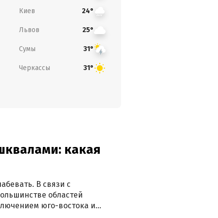
Киев
24°
Львов
25°
Сумы
31°
Черкассы
31°
 шквалами: какая
абевать. В связи с
большинстве областей
ключением юго-востока и