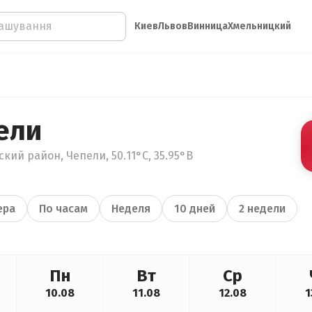
Киев
Львов
Винница
Хмельницкий
ели
кий район, Чепели, 50.11°С, 35.95°В
ера
По часам
Неделя
10 дней
2 недели
Пн
Вт
Ср
10.08
11.08
12.08
1