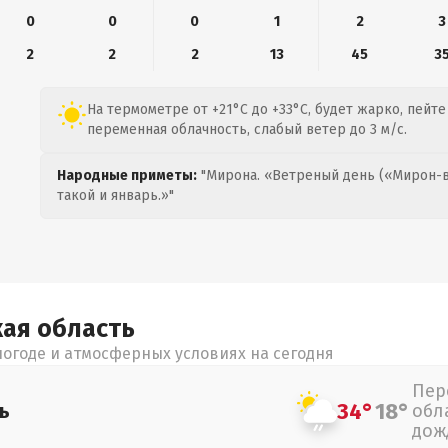
0
0
0
1
2
3
2
2
2
13
45
3
На термометре от +21°C до +33°C, будет жарко, пейте
переменная облачность, слабый ветер до 3 м/с.
Народные приметы:
"Мирона. «Ветреный день («Мирон-в
такой и январь.»"
кая
область
огоде и атмосферных условиях на сегодня
Пер
34°
18°
ь
обл
дож