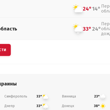
Пер
24°
14°
обл
Пер
33°
24°
область
обл
дож
СТИ
краины
Симферополь
Винница
33°
23°
Днепр
Донецк
33°
38°