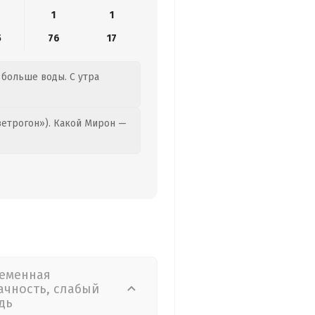
1
1
5
76
17
 больше воды. С утра
етрогон»). Какой Мирон —
еменная
ачность, слабый
дь