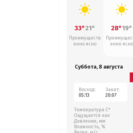
33°
21°
28°
19°
Преимуществ
Преимущес
енно ясно
енно ясн
Суббота, 8 августа
Восход:
Закат:
05:13
20:07
Температура С°
Ощущается как
Давление, мм
Влажность, %
Ветер, м/с