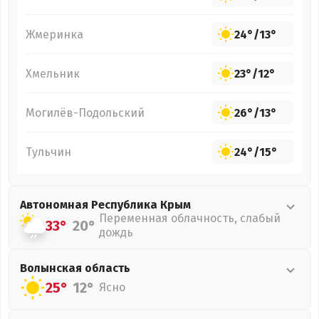
Жмеринка
24°
/
13°
Хмельник
23°
/
12°
Могилёв-Подольский
26°
/
13°
Тульчин
24°
/
15°
Автономная Республика Крым
Переменная облачность, слабый
33°
20°
дождь
Волынская
область
25°
12°
Ясно