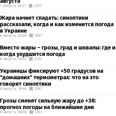
августа
7 августа,
06:21
2397
Жара начнет спадать: синоптики
рассказали, когда и как изменится погода
в Украине
6 августа,
20:00
1067
Вместо жары – грозы, град и шквалы: где и
когда ухудшится погода
6 августа,
18:54
2132
Украинцы фиксируют +50 градусов на
"домашних" термометрах: что на это
говорят синоптики
6 августа,
16:46
2387
Грозы сменят сильную жару до +38:
прогноз погоды на ближайшие дни
6 августа,
08:00
3361