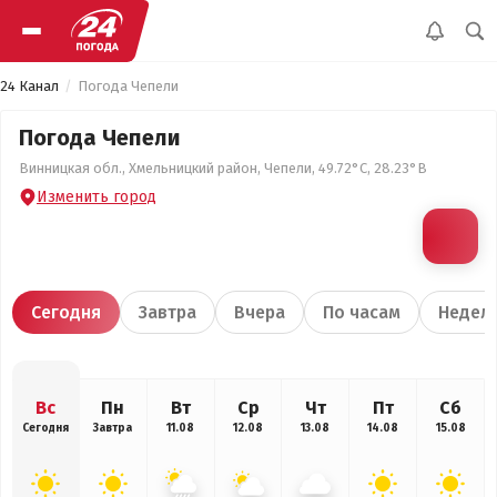
24 Канал
Погода Чепели
Погода Чепели
Винницкая обл., Хмельницкий район, Чепели, 49.72°С, 28.23°В
Изменить город
Сегодня
Завтра
Вчера
По часам
Недел
Вс
Пн
Вт
Ср
Чт
Пт
Сб
Сегодня
Завтра
11.08
12.08
13.08
14.08
15.08