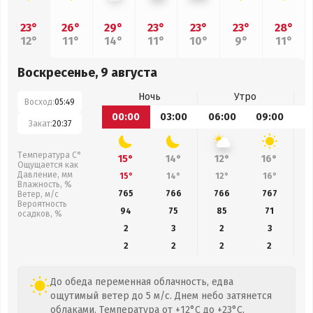
23°
26°
29°
23°
23°
23°
28°
12°
11°
14°
11°
10°
9°
11°
Воскресенье, 9 августа
Ночь
Утро
Восход:
05:49
00:00
03:00
06:00
09:00
1
Закат:
20:37
Температура С°
15°
14°
12°
16°
Ощущается как
Давление, мм
15°
14°
12°
16°
Влажность, %
765
766
766
767
Ветер, м/с
Вероятность
94
75
85
71
осадков, %
2
3
2
3
2
2
2
2
До обеда переменная облачность, едва
ощутимый ветер до 5 м/с. Днем небо затянется
облаками. Температура от +12°C до +23°C,