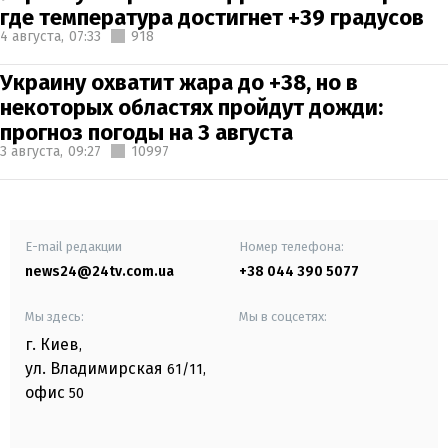
где температура достигнет +39 градусов
4 августа,
07:33
918
Украину охватит жара до +38, но в
некоторых областях пройдут дожди:
прогноз погоды на 3 августа
3 августа,
09:27
10997
E-mail редакции
Номер телефона:
news24@24tv.com.ua
+38 044 390 5077
Мы здесь:
Мы в соцсетях:
г. Киев
,
ул. Владимирская
61/11,
офис
50