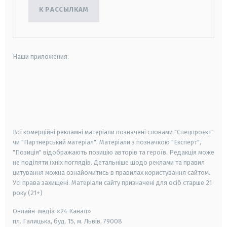
К РАССЫЛКАМ
Наши приложения:
android
apple
smart tv
samsung smart tv
Всі комерційні рекламні матеріали позначені словами "Спецпроєкт"
чи "Партнерський матеріал". Матеріали з позначкою "Експерт",
"Позиція" відображають позицію авторів та героїв. Редакція може
не поділяти їхніх поглядів. Детальніше щодо реклами та правил
цитування можна ознайомитись в правилах користування сайтом.
Усі права захищені.
Матеріали сайту призначені для осіб старше
21
року (21+)
Онлайн-медіа «24 Канал»
пл. Галицька, буд. 15, м. Львів, 79008