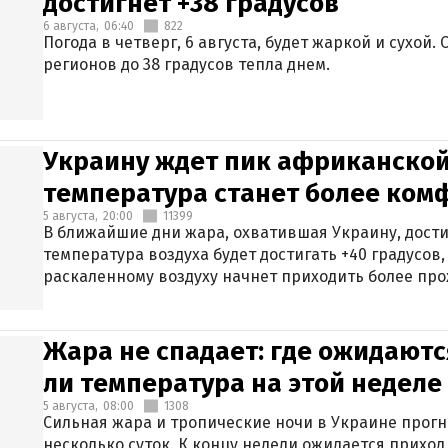
достигнет +38 градусов
6 августа,
06:40
822
Погода в четверг, 6 августа, будет жаркой и сухой
регионов до 38 градусов тепла днем.
Украину ждет пик африканской
температура станет более ком
5 августа,
20:00
11399
В ближайшие дни жара, охватившая Украину, дости
температура воздуха будет достигать +40 градусов,
раскаленному воздуху начнет приходить более про
Жара не спадает: где ожидаютс
ли температура на этой неделе
5 августа,
08:00
1308
Сильная жара и тропические ночи в Украине прог
несколько суток. К концу недели ожидается прихо