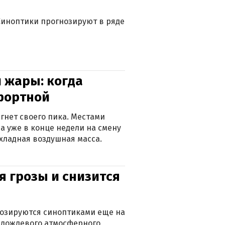
. Синоптики прогнозируют в ряде
 жары: когда
фортной
гнет своего пика. Местами
 а уже в конце недели на смену
хладная воздушная масса.
я грозы и снизится
нозируются синоптиками еще на
д дождевого атмосферного