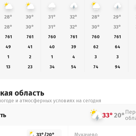
28°
30°
31°
32°
28°
29°
28°
30°
31°
32°
30°
33°
761
761
760
761
760
761
49
41
40
39
62
64
1
2
1
4
3
3
13
23
34
54
74
94
ская
область
огоде и атмосферных условиях на сегодня
Пер
33°
20°
ть
обл
33°
/
20°
Мукачево