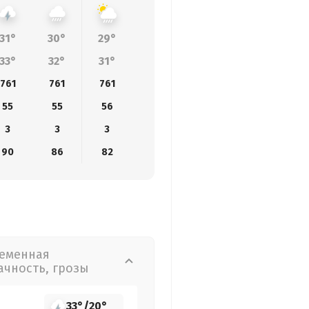
31°
30°
29°
29°
28°
26°
24
33°
32°
31°
30°
29°
26°
24
761
761
761
760
760
761
76
55
55
56
56
58
62
6
3
3
3
2
2
2
4
90
86
82
62
41
20
1
еменная
ачность, грозы
33°
/
20°