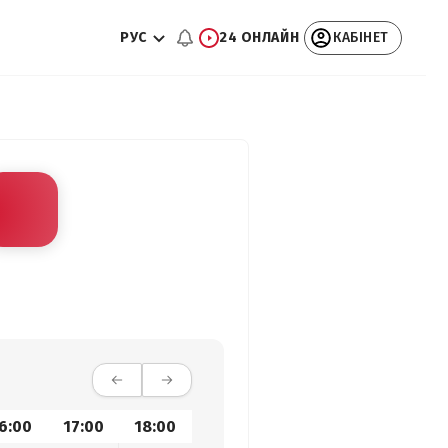
РУС
24 ОНЛАЙН
КАБІНЕТ
6:00
17:00
18:00
19:00
20:00
21:00
22: