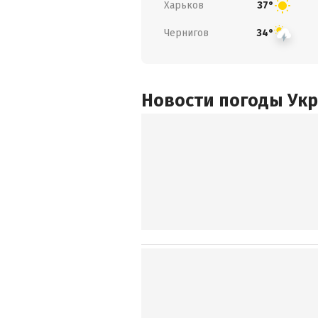
Харьков
37°
Чернигов
34°
Новости погоды Ук