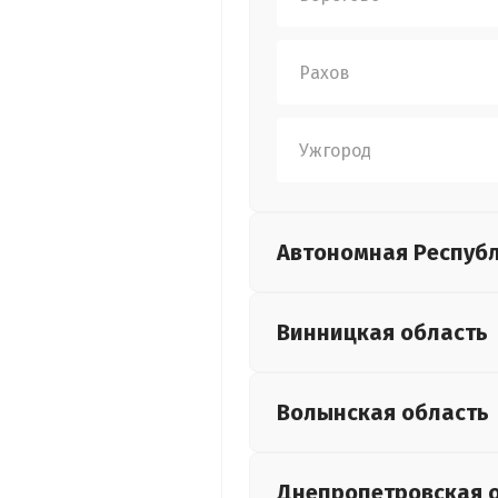
Рахов
Ужгород
Автономная Респуб
Винницкая
область
Волынская
область
Днепропетровская