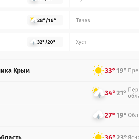
28°
/
16°
Тячев
32°
/
20°
Хуст
33°
19°
лика Крым
Пре
Пер
34°
21°
обл
27°
19°
Обл
36°
23°
область
Ясн