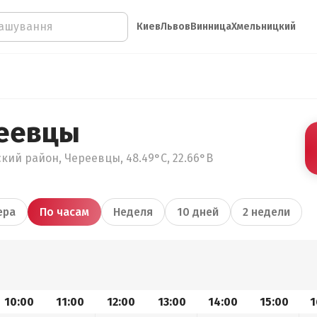
Киев
Львов
Винница
Хмельницкий
реевцы
кий район, Череевцы, 48.49°С, 22.66°В
ера
По часам
Неделя
10 дней
2 недели
10:00
11:00
12:00
13:00
14:00
15:00
1