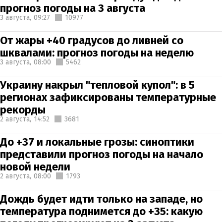
прогноз погоды на 3 августа
3 августа,
09:27
10977
От жары +40 градусов до ливней со
шквалами: прогноз погоды на неделю
3 августа,
08:00
5462
Украину накрыл "тепловой купол": в 5
регионах зафиксированы температурные
рекорды
2 августа,
14:52
3681
До +37 и локальные грозы: синоптики
представили прогноз погоды на начало
новой недели
2 августа,
08:00
1793
Дождь будет идти только на западе, но
температура поднимется до +35: какую