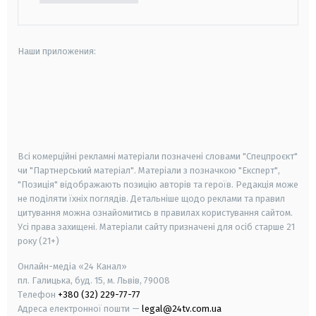
Наши приложения:
android
apple
smart tv
samsung smart tv
Всі комерційні рекламні матеріали позначені словами "Спецпроєкт"
чи "Партнерський матеріал". Матеріали з позначкою "Експерт",
"Позиція" відображають позицію авторів та героїв. Редакція може
не поділяти їхніх поглядів. Детальніше щодо реклами та правил
цитування можна ознайомитись в правилах користування сайтом.
Усі права захищені.
Матеріали сайту призначені для осіб старше
21
року (21+)
Онлайн-медіа «24 Канал»
пл. Галицька, буд. 15, м. Львів, 79008
Телефон
+380 (32) 229-77-77
Адреса електронної пошти —
legal@24tv.com.ua