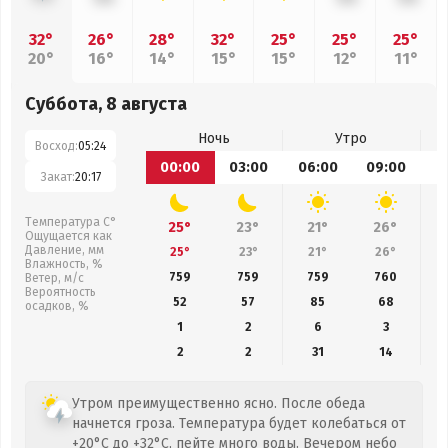
32°
26°
28°
32°
25°
25°
25°
20°
16°
14°
15°
15°
12°
11°
Суббота, 8 августа
Ночь
Утро
Восход:
05:24
00:00
03:00
06:00
09:00
1
Закат:
20:17
Температура С°
25°
23°
21°
26°
Ощущается как
Давление, мм
25°
23°
21°
26°
Влажность, %
759
759
759
760
Ветер, м/с
Вероятность
52
57
85
68
осадков, %
1
2
6
3
2
2
31
14
Утром преимущественно ясно. После обеда
начнется гроза. Температура будет колебаться от
+20°C до +32°C, пейте много воды. Вечером небо