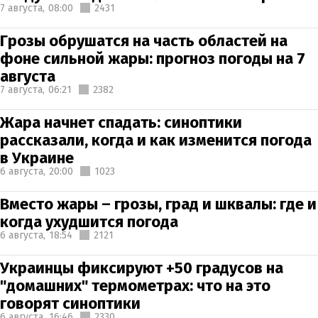
7 августа,
08:00
2431
Грозы обрушатся на часть областей на
фоне сильной жары: прогноз погоды на 7
августа
7 августа,
06:21
2382
Жара начнет спадать: синоптики
рассказали, когда и как изменится погода
в Украине
6 августа,
20:00
1023
Вместо жары – грозы, град и шквалы: где и
когда ухудшится погода
6 августа,
18:54
2121
Украинцы фиксируют +50 градусов на
"домашних" термометрах: что на это
говорят синоптики
6 августа,
16:46
2330