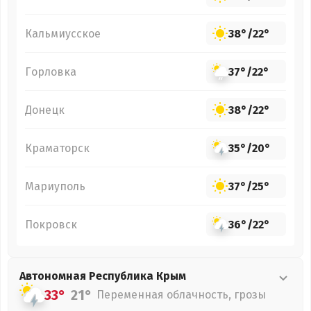
Кальмиусское
38°
/
22°
Горловка
37°
/
22°
Донецк
38°
/
22°
Краматорск
35°
/
20°
Мариуполь
37°
/
25°
Покровск
36°
/
22°
Автономная Республика Крым
33°
21°
Переменная облачность, грозы