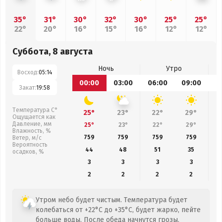
35°
31°
30°
32°
30°
25°
25°
22°
20°
16°
15°
16°
12°
12°
Суббота, 8 августа
Ночь
Утро
Восход:
05:14
00:00
03:00
06:00
09:00
1
Закат:
19:58
Температура С°
25°
23°
22°
29°
Ощущается как
Давление, мм
25°
23°
22°
29°
Влажность, %
759
759
759
759
Ветер, м/с
Вероятность
44
48
51
35
осадков, %
3
3
3
3
2
2
2
2
Утром небо будет чистым. Температура будет
колебаться от +22°C до +35°C, будет жарко, пейте
больше воды. После обеда начнутся грозы.