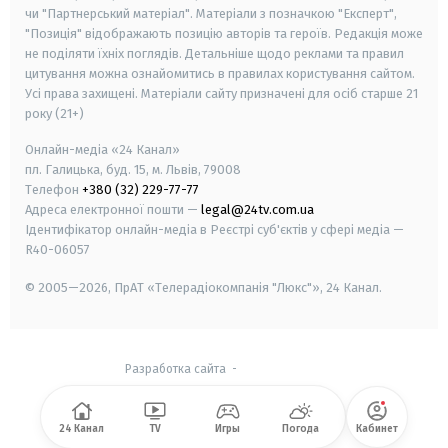
чи "Партнерський матеріал". Матеріали з позначкою "Експерт",
"Позиція" відображають позицію авторів та героїв. Редакція може
не поділяти їхніх поглядів. Детальніше щодо реклами та правил
цитування можна ознайомитись в правилах користування сайтом.
Усі права захищені.
Матеріали сайту призначені для осіб старше
21
року (21+)
Онлайн-медіа «24 Канал»
пл. Галицька, буд. 15, м. Львів, 79008
Телефон
+380 (32) 229-77-77
Адреса електронної пошти —
legal@24tv.com.ua
Ідентифікатор онлайн-медіа в Реєстрі суб'єктів у сфері медіа —
R40-06057
© 2005—2026,
ПрАТ «Телерадіокомпанія "Люкс"», 24 Канал.
Разработка сайта
-
24 Канал
TV
Игры
Погода
Кабинет