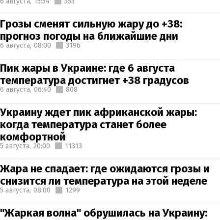
6 августа,
15:54
353
Грозы сменят сильную жару до +38:
прогноз погоды на ближайшие дни
6 августа,
08:00
3196
Пик жары в Украине: где 6 августа
температура достигнет +38 градусов
6 августа,
06:40
808
Украину ждет пик африканской жары:
когда температура станет более
комфортной
5 августа,
20:00
11313
Жара не спадает: где ожидаются грозы и
снизится ли температура на этой неделе
5 августа,
08:00
1299
"Жаркая волна" обрушилась на Украину: