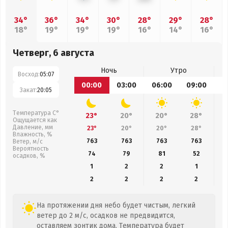
34°
36°
34°
30°
28°
29°
28°
18°
19°
19°
19°
16°
14°
16°
Четверг, 6 августа
Ночь
Утро
Восход:
05:07
00:00
03:00
06:00
09:00
1
Закат:
20:05
Температура С°
23°
20°
20°
28°
Ощущается как
Давление, мм
23°
20°
20°
28°
Влажность, %
763
763
763
763
Ветер, м/с
Вероятность
74
79
81
52
осадков, %
1
2
2
1
2
2
2
2
На протяжении дня небо будет чистым, легкий
ветер до 2 м/с, осадков не предвидится,
оставляем зонтик дома. Температура будет