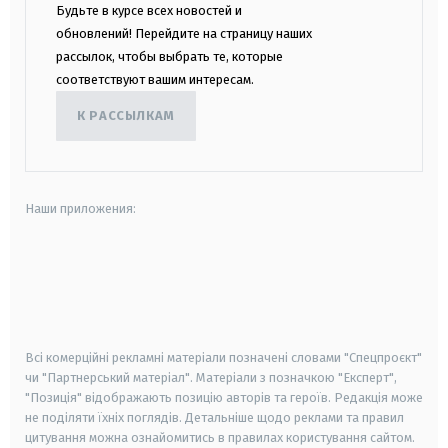
Будьте в курсе всех новостей и
обновлений! Перейдите на страницу наших
рассылок, чтобы выбрать те, которые
соответствуют вашим интересам.
К РАССЫЛКАМ
Наши приложения:
android
apple
smart tv
samsung smart tv
Всі комерційні рекламні матеріали позначені словами "Спецпроєкт"
чи "Партнерський матеріал". Матеріали з позначкою "Експерт",
"Позиція" відображають позицію авторів та героїв. Редакція може
не поділяти їхніх поглядів. Детальніше щодо реклами та правил
цитування можна ознайомитись в правилах користування сайтом.