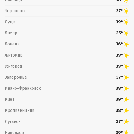
Черновцы
37°
Луцк
39°
Днепр
35°
Донецк
36°
Житомир
39°
Ужгород
39°
Запорожье
37°
Ивано-Франковск
38°
Киев
39°
Кропивницкий
38°
Луганск
37°
Николаев
39°