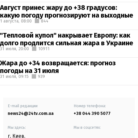
Август принес жару до +38 градусов:
какую погоду прогнозируют на выходные
1 августа,
08:00
844
"Тепловой купол" накрывает Европу: как
долго продлится сильная жара в Украине
31 июля,
20:00
10911
Жара до +34 возвращается: прогноз
погоды на 31 июля
31 июля,
09:15
939
E-mail редакции
Номер телефона:
news24@24tv.com.ua
+38 044 390 5077
Мы здесь:
Мы в соцсетях:
г. Киев
,